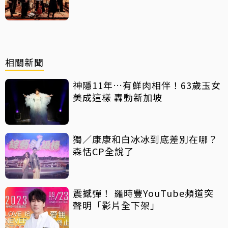
相關新聞
神隱11年…有鮮肉相伴！63歲玉女
美成這樣 轟動新加坡
獨／康康和白冰冰到底差別在哪？
森恬CP全說了
震撼彈！ 羅時豐YouTube頻道突
聲明「影片全下架」