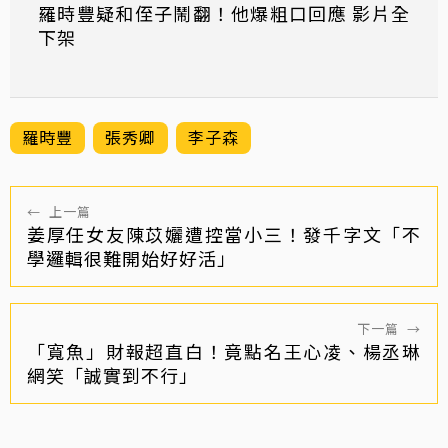
羅時豐疑和侄子鬧翻！他爆粗口回應 影片全
下架
羅時豐
張秀卿
李子森
←
上一篇
姜厚任女友陳苡孋遭控當小三！發千字文「不
學邏輯很難開始好好活」
下一篇
→
「寬魚」財報超直白！竟點名王心凌、楊丞琳
網笑「誠實到不行」