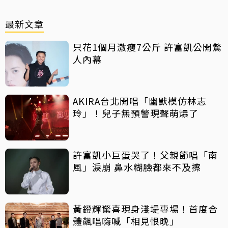
最新文章
只花1個月激瘦7公斤 許富凱公開驚
人內幕
AKIRA台北開唱「幽默模仿林志
玲」！兒子無預警現聲萌爆了
許富凱小巨蛋哭了！父親節唱「南
風」淚崩 鼻水糊臉都來不及擦
黃鐙輝驚喜現身淺堤專場！首度合
體飆唱嗨喊「相見恨晚」