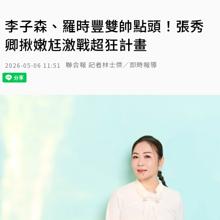
李子森、羅時豐雙帥點頭！張秀
卿揪嫩尪激戰超狂計畫
聯合報 記者林士傑／即時報導
2026-05-06 11:51