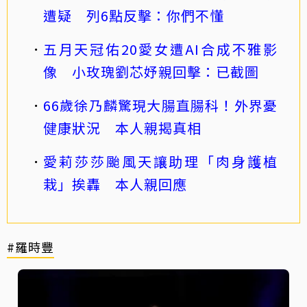
遭疑 列6點反擊：你們不懂
五月天冠佑20愛女遭AI合成不雅影
像 小玫瑰劉芯妤親回擊：已截圖
66歲徐乃麟驚現大腸直腸科！外界憂
健康狀況 本人親揭真相
愛莉莎莎颱風天讓助理「肉身護植
栽」挨轟 本人親回應
#羅時豐