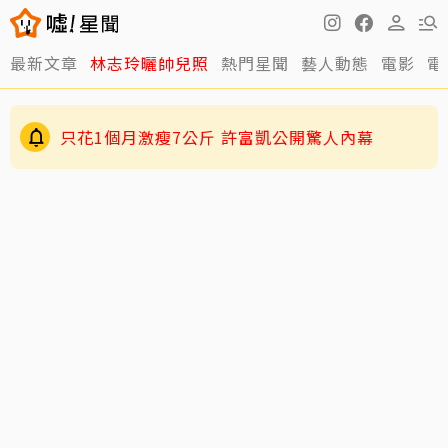
最新文章
林志玲曬帥兒照
熱門星聞
藝人動態
電影
電
只花1個月激瘦7公斤 許富凱公開驚人內幕