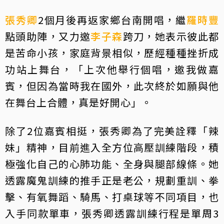
張秀卿
2個月後再返家鄉台南開唱，繼
羅時豐
點頭助陣，又力邀
李子森
跨刀，她表示彼此都
是苦命小孩，家庭背景相似，歷經種種挫折成
功站上舞台，「上次他舉行個唱，邀我做嘉
賓，但因為當時我在國外，此次終於如願與他
在舞台上合體，真是好開心」。
除了2位嘉賓相挺，張秀卿為了完美詮釋「辣
妹」精神，目前進入全方位高壓訓練階段，積
極強化自己的心肺功能、全身與腿部線條。她
透露魔鬼訓練的推手正是老公，規劃重訓、拳
擊、有氧舞蹈、騎馬、打桌球等不同項目，也
入手同款單車，張秀卿透露訓練行程是單周3