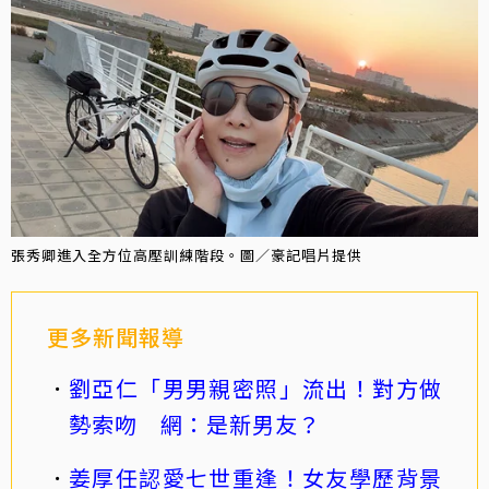
張秀卿進入全方位高壓訓練階段。圖／豪記唱片提供
更多新聞報導
劉亞仁「男男親密照」流出！對方做
勢索吻 網：是新男友？
姜厚任認愛七世重逢！女友學歷背景