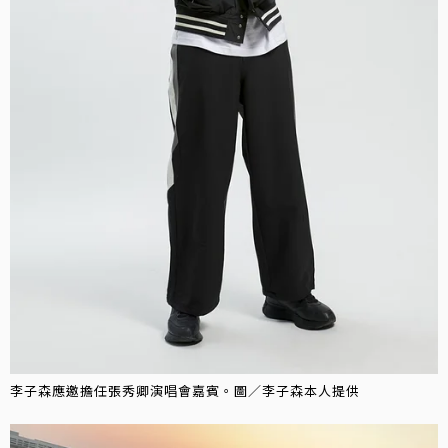
李子森應邀擔任張秀卿演唱會嘉賓。圖／李子森本人提供