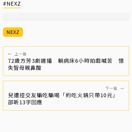
#NEXZ
NEXZ
←
上一篇
72歲方芳3劇連播 躺病床6小時拍戲喊苦 憶
失智母親鼻酸
下一篇
→
兒遭控交友騙吃騙喝「約吃火鍋只帶10元」
邵昕13字回應