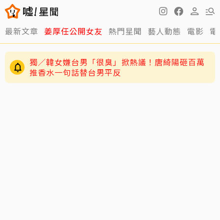
最新文章
姜厚任公開女友
熱門星聞
藝人動態
電影
電
獨／韓女嫌台男「很臭」掀熱議！唐綺陽砸百萬
推香水一句話替台男平反
黃明志二舅孤身死在新加坡！遺體一週後才被發
現 曝奉獻異鄉40年人生