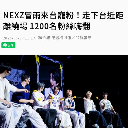
NEXZ冒雨來台寵粉！走下台近距
離繞場 1200名粉絲嗨翻
聯合報 記者梅衍儂／即時報導
2026-05-07 10:17