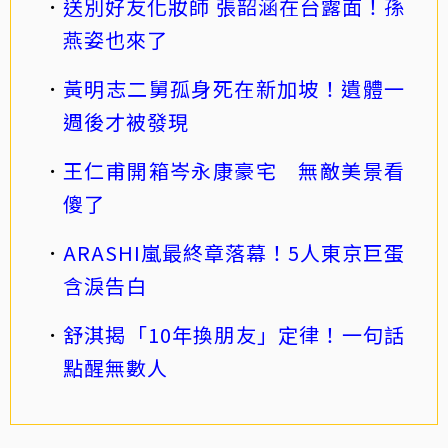
送別好友化妝師 張韶涵在台露面！孫
燕姿也來了
黃明志二舅孤身死在新加坡！遺體一
週後才被發現
王仁甫開箱岑永康豪宅 無敵美景看
傻了
ARASHI嵐最終章落幕！5人東京巨蛋
含淚告白
舒淇揭「10年換朋友」定律！一句話
點醒無數人