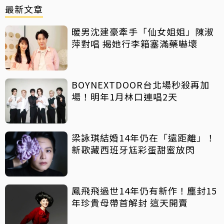
最新文章
暖男沈建豪牽手「仙女姐姐」陳淑
萍對唱 揭她行李箱塞滿藥嚇壞
BOYNEXTDOOR台北場秒殺再加
場！明年1月林口連唱2天
梁詠琪結婚14年仍在「遠距離」！
新歌藏西班牙尪彩蛋甜蜜放閃
鳳飛飛過世14年仍有新作！塵封15
年珍貴母帶首解封 這天開賣