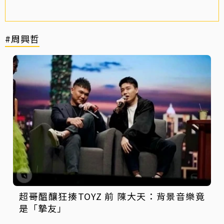
#周興哲
超哥醞釀狂揍TOYZ 前 陳大天：背景音樂竟
是「摯友」