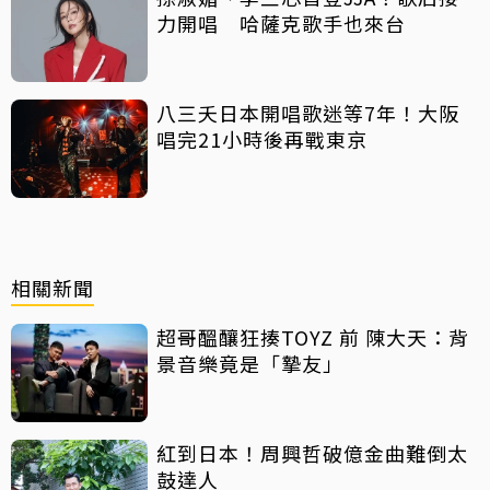
力開唱 哈薩克歌手也來台
八三夭日本開唱歌迷等7年！大阪
唱完21小時後再戰東京
相關新聞
超哥醞釀狂揍TOYZ 前 陳大天：背
景音樂竟是「摯友」
紅到日本！周興哲破億金曲難倒太
鼓達人