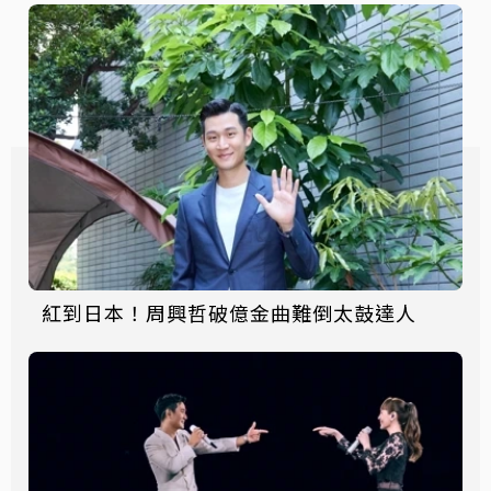
紅到日本！周興哲破億金曲難倒太鼓達人