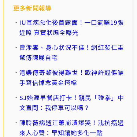
更多新聞報導
IU耳疾惡化後首露面！一口氣曬19張
近照 真實狀態全曝光
曾涉毒、身心狀況不佳！網紅裴仁圭
驚傳陳屍自宅
港樂傳奇黎彼得離世！歌神許冠傑曬
手寫信悼念黃金搭檔
SJ始源早餐店打卡！親民「碰拳」中
文直問：我停車可以嗎？
陳聆薇病逝江蕙崩潰爆哭！洩抗癌過
來人心聲：早知讓她多化一點