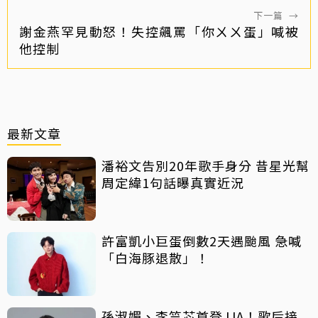
下一篇
→
謝金燕罕見動怒！失控飆罵「你ㄨㄨ蛋」喊被
他控制
最新文章
潘裕文告別20年歌手身分 昔星光幫
周定緯1句話曝真實近況
許富凱小巨蛋倒數2天遇颱風 急喊
「白海豚退散」！
孫淑媚、李竺芯首登JJA！歌后接