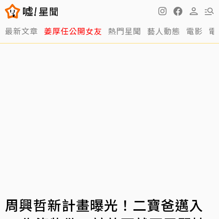
最新文章
姜厚任公開女友
熱門星聞
藝人動態
電影
電
周興哲新計畫曝光！二寶爸邁入