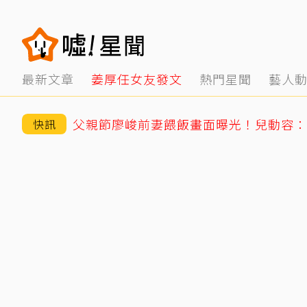
最新文章
姜厚任女友發文
熱門星聞
藝人
父親節廖峻前妻餵飯畫面曝光！兒動容：
快訊