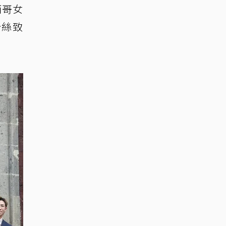
西哥女
粉絲致