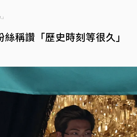
久」
變粉絲稱讚「歷史時刻等很久」