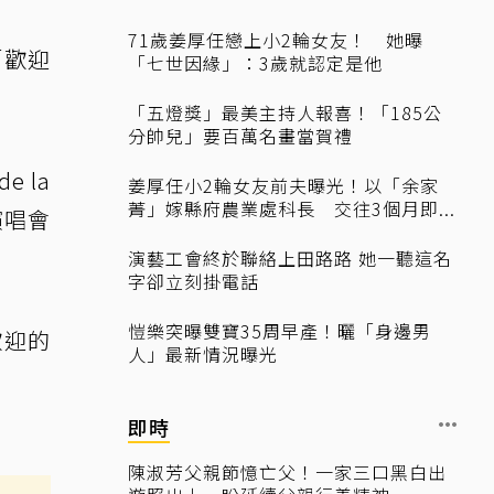
71歲姜厚任戀上小2輪女友！ 她曝
「歡迎
「七世因緣」：3歲就認定是他
「五燈獎」最美主持人報喜！「185公
分帥兒」要百萬名畫當賀禮
 la
姜厚任小2輪女友前夫曝光！以「余家
菁」嫁縣府農業處科長 交往3個月即...
演唱會
演藝工會終於聯絡上田路路 她一聽這名
字卻立刻掛電話
愷樂突曝雙寶35周早產！曬「身邊男
歡迎的
人」最新情況曝光
即時
陳淑芳父親節憶亡父！一家三口黑白出