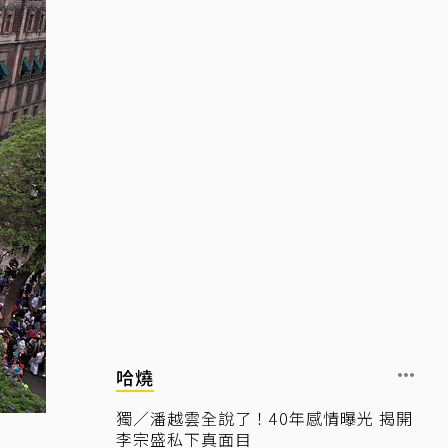
哈燒
獨／潘越雲全說了！40年感情曝光 揭開
李宗盛私下真面目