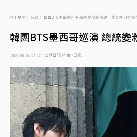
噓！星聞
音樂
韓團BTS墨西哥巡演 總統變粉絲稱讚「歷史時刻等很
韓團BTS墨西哥巡演 總統
世界日報 綜合7日電
2026-05-08 14:27