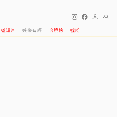
噓短片
娛樂有評
哈燒榜
噓粉