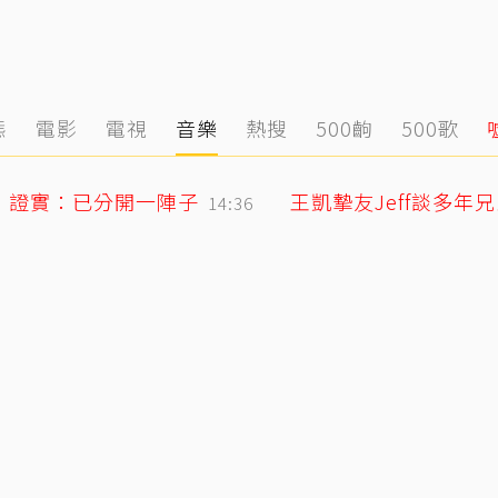
態
電影
電視
音樂
熱搜
500齣
500歌
！證實：已分開一陣子
14:36
陳妍希9歲兒「小星星」長大了！正臉曝光 網驚：陳曉縮小版
14:13