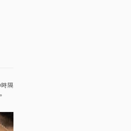
O時隔
。