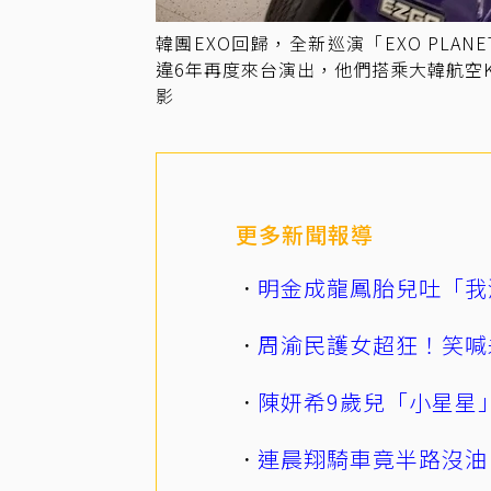
韓團EXO回歸，全新巡演「EXO PLANE
違6年再度來台演出，他們搭乘大韓航空K
影
更多新聞報導
明金成龍鳳胎兒吐「我
周渝民護女超狂！笑喊
陳妍希9歲兒「小星星
連晨翔騎車竟半路沒油