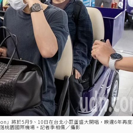
XhOrizon」將於5月9、10日在台北小巨蛋盛大開唱，睽違6年再
分降落桃園國際機場。記者季相儒／攝影