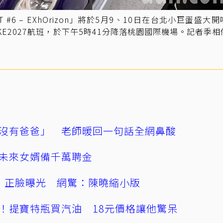
T #6 – EXhOrizon」將於5月9、10日在台北小巨蛋盛大
E2027航班，於下午5時41分降落桃園國際機場。記者季相
沒有爸爸」 老師暖回一句話全網鼻酸
未來女婿備千萬聘金
」正臉曝光 網驚：陳曉縮小版
！提寶特瓶買汽油 18元價格讓他驚呆