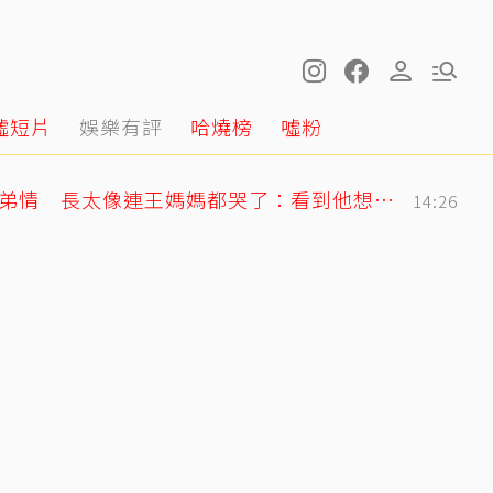
噓短片
娛樂有評
哈燒榜
噓粉
王凱摯友Jeff談多年兄弟情 長太像連王媽媽都哭了：看到他想到兒子
14:26