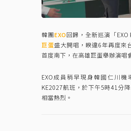
韓團
EXO
回歸，全新巡演「EXO PL
巨蛋
盛大開唱，睽違6年再度來台
首度南下，在高雄巨蛋舉辦演唱
EXO成員稍早現身韓國仁川
KE2027航班，於下午5時4
相當熱烈。