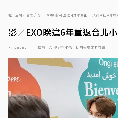
噓！星聞
音樂
影／EXO睽違6年重返台北小巨蛋 5成員今抵台備戰
影／EXO睽違6年重返台北
攝影中心 記者季相儒／桃園機場即時報導
2026-05-08 18:35