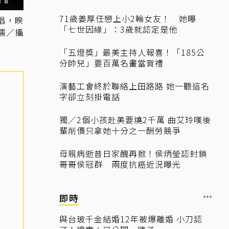
71歲姜厚任戀上小2輪女友！ 她曝
開唱，睽
「七世因緣」：3歲就認定是他
儒／攝
「五燈獎」最美主持人報喜！「185公
分帥兒」要百萬名畫當賀禮
演藝工會終於聯絡上田路路 她一聽這名
字卻立刻掛電話
獨／2個小孩赴美要燒2千萬 曲艾玲嘆後
輩削價只拿她十分之一酬勞競爭
母親病逝昔日家醜再掀！侯炳瑩認封鎖
哥哥侯冠群 兩度抗癌近況曝光
即時
與台玻千金結婚12年被爆離婚 小刀認