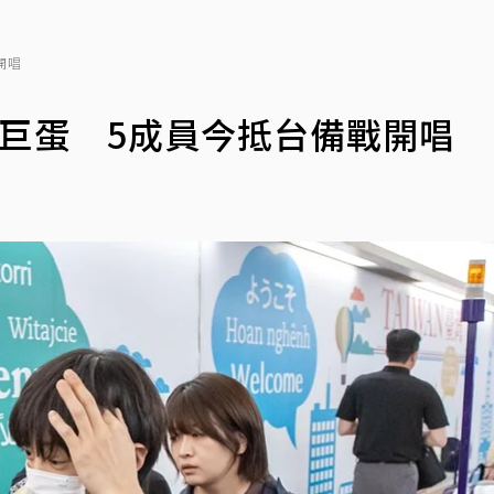
開唱
小巨蛋 5成員今抵台備戰開唱