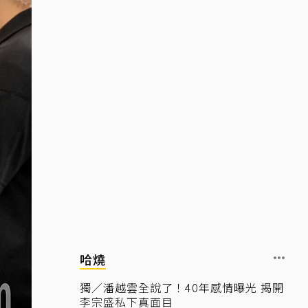
哈燒
獨／潘越雲全說了！40年感情曝光 揭開
李宗盛私下真面目