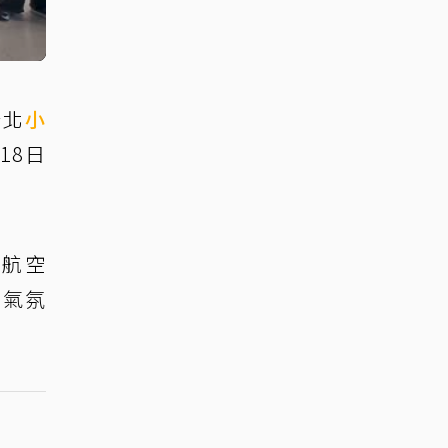
台北
小
18日
韓航空
，氣氛