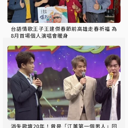
台語情歌王子王建傑春節前高雄走春祈福 為
8月首場個人演唱會暖身
消失歌壇20年！曾是「江蕙第一個男人」回