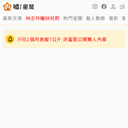
最新文章
林志玲曬帥兒照
熱門星聞
藝人動態
電影
電
只花1個月激瘦7公斤 許富凱公開驚人內幕