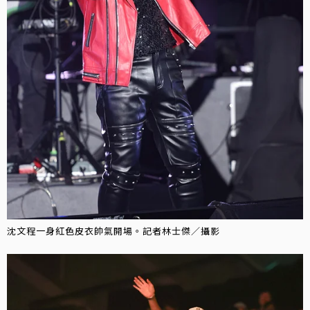
沈文程一身紅色皮衣帥氣開場。記者林士傑／攝影