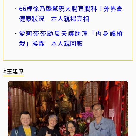
66歲徐乃麟驚現大腸直腸科！外界憂
健康狀況 本人親揭真相
愛莉莎莎颱風天讓助理「肉身護植
栽」挨轟 本人親回應
#王建傑