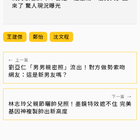
來了 驚人現況曝光
王建傑
鄭怡
沈文程
←
上一篇
劉亞仁「男男親密照」流出！對方做勢索吻
網友：這是新男友嗎？
下一篇
→
林志玲父親節曬帥兒照！墨鏡特效遮不住 完美
基因神複製帥出新高度