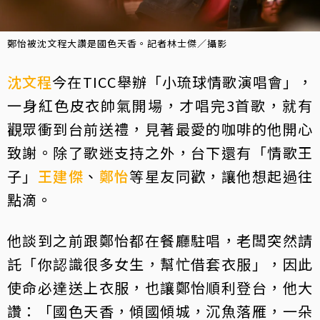
鄭怡被沈文程大讚是國色天香。記者林士傑／攝影
沈文程
今在TICC舉辦「小琉球情歌演唱會」，
一身紅色皮衣帥氣開場，才唱完3首歌，就有
觀眾衝到台前送禮，見著最愛的咖啡的他開心
致謝。除了歌迷支持之外，台下還有「情歌王
子」
王建傑
、
鄭怡
等星友同歡，讓他想起過往
點滴。
他談到之前跟鄭怡都在餐廳駐唱，老闆突然請
託「你認識很多女生，幫忙借套衣服」，因此
使命必達送上衣服，也讓鄭怡順利登台，他大
讚：「國色天香，傾國傾城，沉魚落雁，一朵