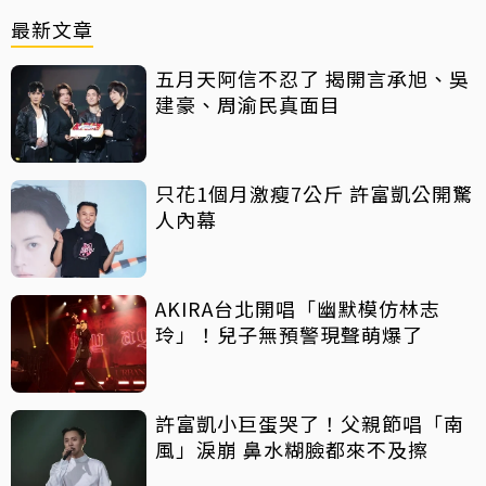
最新文章
五月天阿信不忍了 揭開言承旭、吳
建豪、周渝民真面目
只花1個月激瘦7公斤 許富凱公開驚
人內幕
AKIRA台北開唱「幽默模仿林志
玲」！兒子無預警現聲萌爆了
許富凱小巨蛋哭了！父親節唱「南
風」淚崩 鼻水糊臉都來不及擦