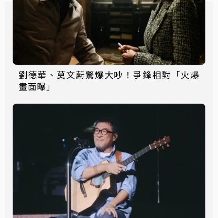
劉德華、莫文蔚驚爆大吵！爭鋒相對「火爆
畫面曝」