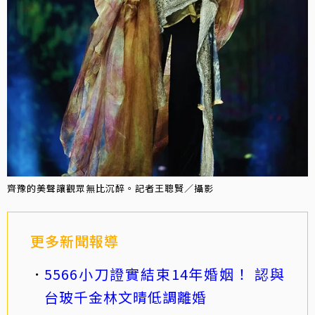
齊豫的美聲讓觀眾無比沉醉。記者王聰賢／攝影
更多新聞報導
5566小刀證實結束14年婚姻！ 認與
台玻千金林文晴低調離婚