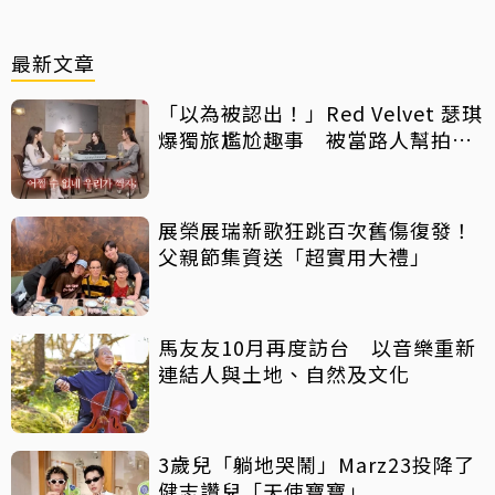
最新文章
「以為被認出！」Red Velvet 瑟琪
爆獨旅尷尬趣事 被當路人幫拍合
照
展榮展瑞新歌狂跳百次舊傷復發！
父親節集資送「超實用大禮」
馬友友10月再度訪台 以音樂重新
連結人與土地、自然及文化
3歲兒「躺地哭鬧」Marz23投降了
健志讚兒「天使寶寶」