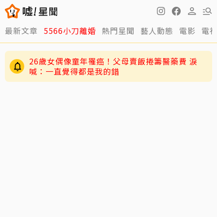
最新文章
5566小刀離婚
熱門星聞
藝人動態
電影
電
26歲女偶像童年罹癌！父母賣飯捲籌醫藥費 淚
喊：一直覺得都是我的錯