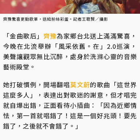
齊豫驚喜更動歌單，送給粉絲彩蛋。記者王聰賢／攝影
「金曲歌后」
齊豫
為家鄉台北送上滿滿驚喜，
今晚在北流舉辦「風采依舊。在」2.0巡演，
美聲讓觀眾無比沉醉，處身於洗滌心靈的音樂
藝術殿堂。
她打破慣例，開場翻唱
莫文蔚
的歌曲「這世界
這麼多人」，表達出對歌迷的謝意，但才唱完
就自爆出錯，正面看待小插曲：「因為近鄉情
怯，第一首就唱錯了！這是一個好兆頭！要先
錯了，之後就不會錯了。」