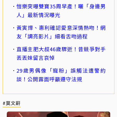
愷樂突曝雙寶35周早產！曬「身邊男
人」最新情況曝光
黃寅燁、惠利確認愛意深情熱吻！網
友「調亮影片」細看舌吻過程
直播主肥大叔46歲驟逝！昔競爭對手
丟丟妹留言哀悼
29歲男偶像「寵粉」誤觸法遭警約
談！公開露面呼籲遵守法規
#莫文蔚