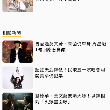
相關新聞
曾愛過莫文蔚、朱茵仍單身 周星馳
1句回應惹鼻酸
超狂天后陣仗！民歌五十演唱會明
開賣準備搶票
劉德華、莫文蔚驚爆大吵！爭鋒相
對「火爆畫面曝」