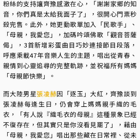
粉絲的支持讓齊豫感激在心，「謝謝家鄉的知
音，你們真是太給我面子了」，很開心門票秒
殺完售。此外，她更動歌單加入「民歌手」、
「母親，我愛您」，加碼吟頌佛歌「觀音菩薩
偈」，3首新增彩蛋曲目巧妙連接節目段落，
呼應乘載47年音樂人生的主題，唱出從青春、
親情到心靈追尋的完整軌跡，並祝福所有媽媽
「母親節快樂」。
而大陸男星
張凌赫
因「逐玉」大紅，齊豫談到
張凌赫每逢生日，仍會穿上媽媽親手織的毛
衣，「有人說『織毛衣的母親』這種景象已經
不復存在，但其實只是你沒看見罷了」，藉由
「母親，我愛您」唱出那些藏在日常裡、從未