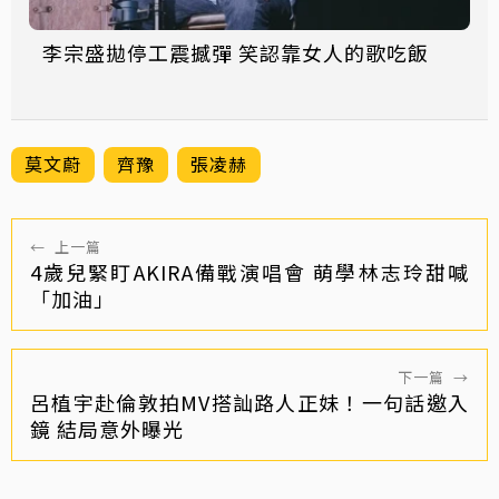
李宗盛拋停工震撼彈 笑認靠女人的歌吃飯
莫文蔚
齊豫
張凌赫
←
上一篇
4歲兒緊盯AKIRA備戰演唱會 萌學林志玲甜喊
「加油」
下一篇
→
呂植宇赴倫敦拍MV搭訕路人正妹！一句話邀入
鏡 結局意外曝光