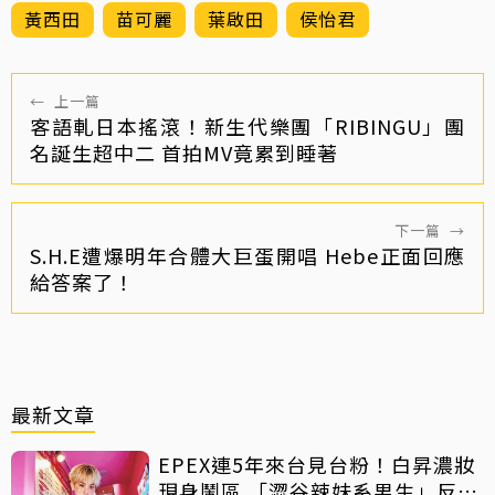
黃西田
苗可麗
葉啟田
侯怡君
←
上一篇
客語軋日本搖滾！新生代樂團「RIBINGU」團
名誕生超中二 首拍MV竟累到睡著
下一篇
→
S.H.E遭爆明年合體大巨蛋開唱 Hebe正面回應
給答案了！
最新文章
EPEX連5年來台見台粉！白昇濃妝
現身鬧區 「澀谷辣妹系男生」反差