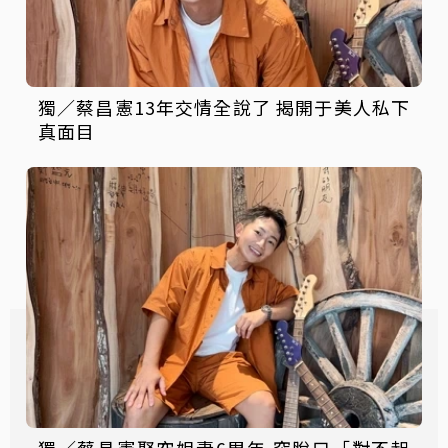
獨／蔡昌憲13年交情全說了 揭開于美人私下
真面目
獨／蔡昌憲娶空姐妻6周年 突脫口「對不起