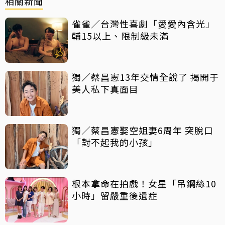
相關新聞
雀雀／台灣性喜劇「愛愛內含光」
輔15以上、限制級未滿
獨／蔡昌憲13年交情全說了 揭開于
美人私下真面目
獨／蔡昌憲娶空姐妻6周年 突脫口
「對不起我的小孩」
根本拿命在拍戲！女星「吊鋼絲10
小時」留嚴重後遺症