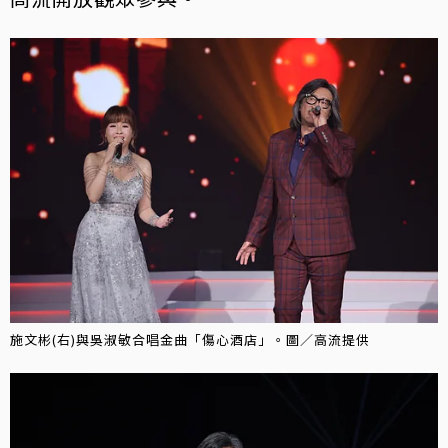
施文彬(右)與吳淑敏合唱金曲「傷心酒店」。圖／高流提供