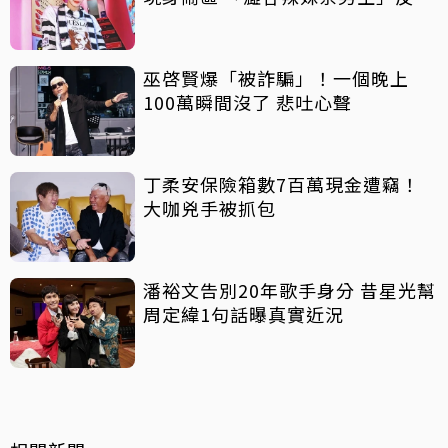
吸睛
巫啓賢爆「被詐騙」！一個晚上
100萬瞬間沒了 悲吐心聲
丁柔安保險箱數7百萬現金遭竊！
大咖兇手被抓包
潘裕文告別20年歌手身分 昔星光幫
周定緯1句話曝真實近況