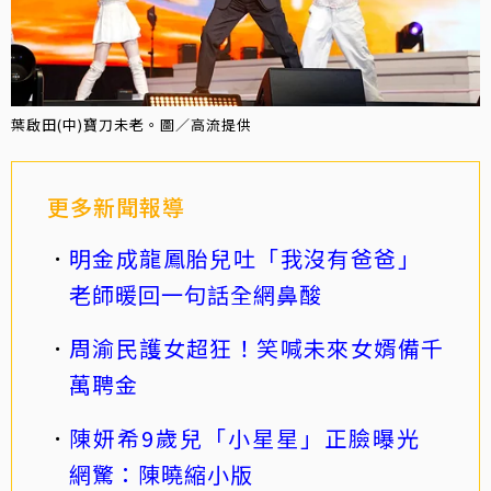
葉啟田(中)寶刀未老。圖／高流提供
更多新聞報導
明金成龍鳳胎兒吐「我沒有爸爸」
老師暖回一句話全網鼻酸
周渝民護女超狂！笑喊未來女婿備千
萬聘金
陳妍希9歲兒「小星星」正臉曝光
網驚：陳曉縮小版