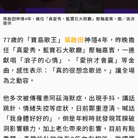
葉啟田神隱4年，擔任「真愛秀・藍寶石大歌廳」壓軸嘉賓。圖／高流
提供
77歲的「寶島歌王」
葉啟田
神隱4年，昨晚擔
任「真愛秀・藍寶石大歌廳」壓軸嘉賓，一連
獻唱「浪子的心情」、「愛拚才會贏」等金
曲，感性表示：「真的很想念歌迷。」讓全場
為之動容。
他多次被傳罹患阿茲海默症，出現手抖、講話
跳針、情緒失控等症狀，日前鄭重澄清、喊話
「我身體好好的」，倒是年輕時就發現耳膜破
洞影響聽力，加上老化帶來的影響，目前有點