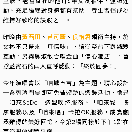
重聽。老當益壯的他有8年女友相伴，強調運
動、充足睡眠對身體都有幫助，養生習慣成為
維持好歌喉的訣竅之一。
昨晚由
黃西田
、
苗可麗
、
侯怡君
領銜主持，施
文彬不只帶來「真情味」，還衝至台下跟觀眾
互動，另與吳淑敏合唱金曲「傷心酒店」，首
登藍寶石的兩人直呼感動：「終於圓夢！」
今年演唱會以「咱攏五吉」為主題，精心設計
一系列憑門票即可免費體驗的週邊活動，像是
「咱來SeDo」造型吹整服務、「咱來鬆」按
摩服務以及「咱來唱」卡拉OK服務，成為觀
眾難得的美好回憶，今第2場同樣於下午1點在
高流開放觀眾參與。