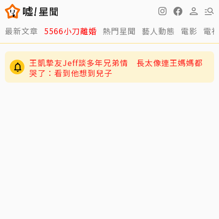
最新文章
5566小刀離婚
熱門星聞
藝人動態
電影
電
王凱摯友Jeff談多年兄弟情 長太像連王媽媽都
哭了：看到他想到兒子
陳妍希9歲兒「小星星」長大了！正臉曝光 網
驚：陳曉縮小版