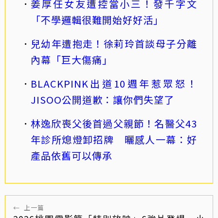
姜厚任女友遭控當小三！發千字文
「不學邏輯很難開始好好活」
兒幼年遭抱走！徐莉玲首談母子分離
內幕「巨大傷痛」
BLACKPINK出道10週年惹眾怒！
JISOO公開道歉：讓你們失望了
林逸欣喪父後首過父親節！名醫父43
年診所熄燈卸招牌 曬感人一幕：好
產品依舊可以傳承
←
上一篇