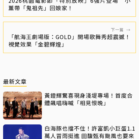
2026桃園電影節「特別放映」6強片登場 小
薰帶「鬼祖先」回娘家！
下一篇
→
「航海王劇場版：GOLD」開場歌舞秀超震撼！
視覺效果「金碧輝煌」
最新文章
黃鐙輝驚喜現身淺堤專場！首度合
體飆唱嗨喊「相見恨晚」
白海豚也擋不住！許富凱小巨蛋1.1
萬人冒雨挺進 田馥甄有颱風也要來