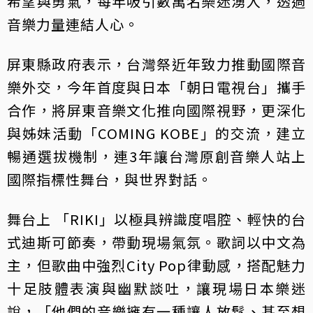
希望與勇氣，每年吸引數萬名樂迷湧入，透過
音樂力量連結人心。
屏東縣政府表示，台灣祭近年致力推動國際音
樂外交，今年首度與日本「朝日電視台」攜手
合作，將屏東音樂文化推向國際視野，更深化
與姊妹活動「COMING KOBE」的交流，建立
暢通選拔機制，連3年讓台灣原創音樂人站上
國際指標性舞台，與世界對話。
舞台上 「RIKI」以極具辨識度唱腔、輕快的台
式迪斯可節奏，帶動現場氣氛。歌詞以中文為
主，但歌曲中強烈City Pop律動感，搭配魅力
十足肢體表演與幽默談吐，讓現場日本樂迷
說，「他們的音樂擁有一種讓人放鬆、甚至想