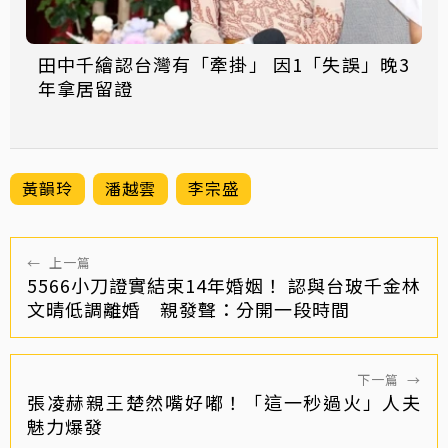
田中千繪認台灣有「牽掛」 因1「失誤」晚3
年拿居留證
黃韻玲
潘越雲
李宗盛
←
上一篇
5566小刀證實結束14年婚姻！ 認與台玻千金林
文晴低調離婚 親發聲：分開一段時間
下一篇
→
張凌赫親王楚然嘴好嘟！「這一秒過火」人夫
魅力爆發