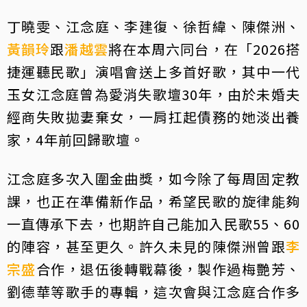
丁曉雯、江念庭、李建復、徐哲緯、陳傑洲、
黃韻玲
跟
潘越雲
將在本周六同台，在「2026搭
捷運聽民歌」演唱會送上多首好歌，其中一代
玉女江念庭曾為愛消失歌壇30年，由於未婚夫
經商失敗拋妻棄女，一肩扛起債務的她淡出養
家，4年前回歸歌壇。
江念庭多次入圍金曲獎，如今除了每周固定教
課，也正在準備新作品，希望民歌的旋律能夠
一直傳承下去，也期許自己能加入民歌55、60
的陣容，甚至更久。許久未見的陳傑洲曾跟
李
宗盛
合作，退伍後轉戰幕後，製作過梅艷芳、
劉德華等歌手的專輯，這次會與江念庭合作多