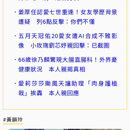
姜厚任認愛七世重逢！女友學歷背景
遭疑 列6點反擊：你們不懂
五月天冠佑20愛女遭AI合成不雅影
像 小玫瑰劉芯妤親回擊：已截圖
66歲徐乃麟驚現大腸直腸科！外界憂
健康狀況 本人親揭真相
愛莉莎莎颱風天讓助理「肉身護植
栽」挨轟 本人親回應
#黃韻玲