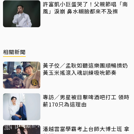
許富凱小巨蛋哭了！父親節唱「南
風」淚崩 鼻水糊臉都來不及擦
相關新聞
黃子佼／孟耿如聽這樂團順暢擠奶
黃玉米搖滾入魂訓練吸吮節奏
專訪／男星被目擊啤酒吧打工 領時
薪170只為這理由
潘越雲當學霸考上台師大博士班 拿