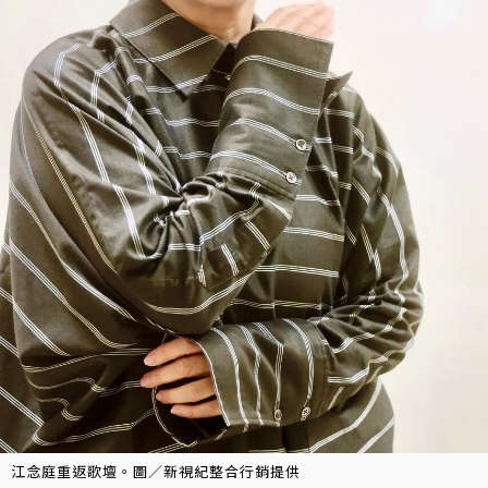
江念庭重返歌壇。圖／新視紀整合行銷提供