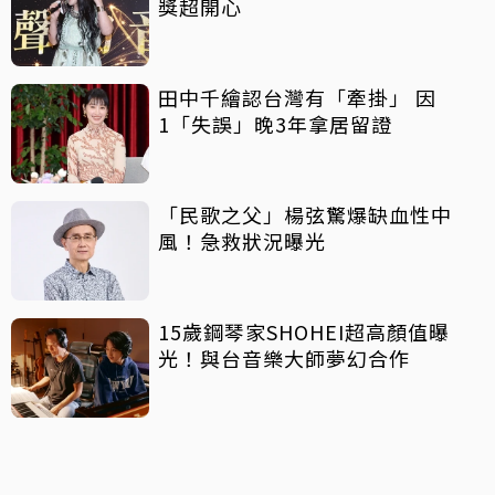
獎超開心
田中千繪認台灣有「牽掛」 因
1「失誤」晚3年拿居留證
「民歌之父」楊弦驚爆缺血性中
風！急救狀況曝光
15歲鋼琴家SHOHEI超高顏值曝
光！與台音樂大師夢幻合作