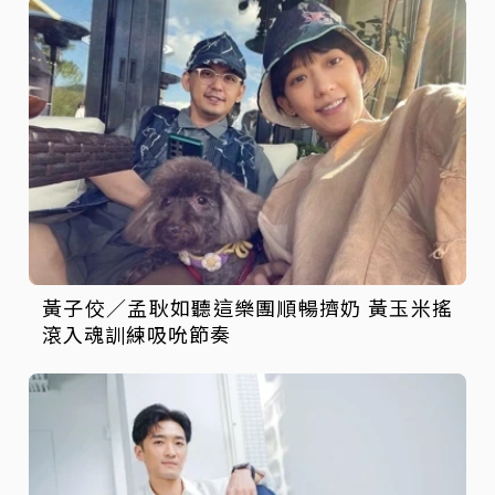
黃子佼／孟耿如聽這樂團順暢擠奶 黃玉米搖
滾入魂訓練吸吮節奏