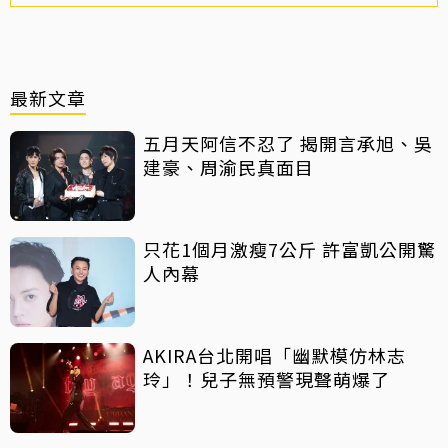
最新文章
五月天阿信不忍了 揭開言承旭、吳
建豪、周渝民真面目
只花1個月激瘦7公斤 許富凱公開驚
人內幕
AKIRA台北開唱「幽默模仿林志
玲」！兒子無預警現聲萌爆了