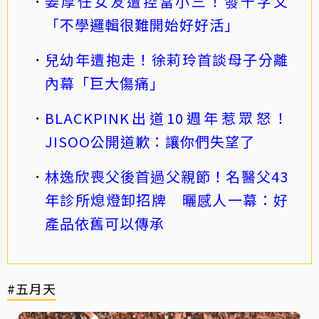
姜厚任女友遭控當小三！發千字文
「不學邏輯很難開始好好活」
兒幼年遭抱走！徐莉玲首談母子分離
內幕「巨大傷痛」
BLACKPINK出道10週年惹眾怒！
JISOO公開道歉：讓你們失望了
林逸欣喪父後首過父親節！名醫父43
年診所熄燈卸招牌 曬感人一幕：好
產品依舊可以傳承
#五月天