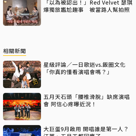
「以為被認出！」Red Velvet 瑟琪
爆獨旅尷尬趣事 被當路人幫拍照
相關新聞
星級評論／一日歌迷vs.飯圈文化
「你真的懂看演唱會嗎？」
五月天石頭「腰椎滑脫」缺席演唱
會 阿信心疼曝近況！
大巨蛋9月啟用 開唱誰是第一人？