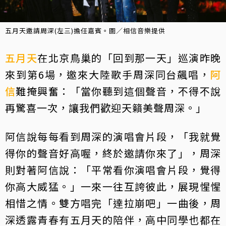
五月天邀請周深(左三)擔任嘉賓。圖／相信音樂提供
五月天
在北京鳥巢的「回到那一天」巡演昨晚
來到第6場，邀來大陸歌手周深同台飆唱，
阿
信
難掩興奮：「當你聽到這個聲音，不得不說
再驚喜一次，讓我們歡迎天籟美聲周深。」
阿信說每每看到周深的演唱會片段，「我就覺
得你的聲音好高喔，終於邀請你來了」，周深
則對著阿信說：「平常看你演唱會片段，覺得
你高大威猛。」一來一往互誇彼此，展現惺惺
相惜之情。雙方唱完「達拉崩吧」一曲後，周
深透露青春有五月天的陪伴，高中同學也都在