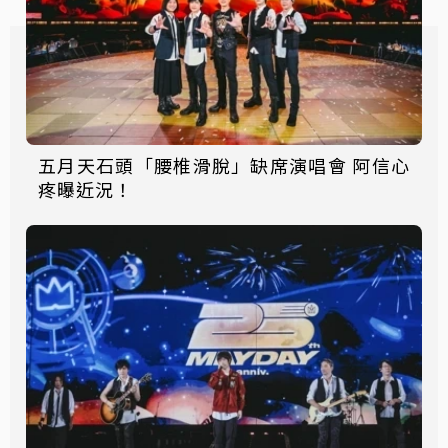
五月天石頭「腰椎滑脫」缺席演唱會 阿信心
疼曝近況！