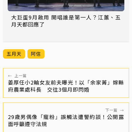
大巨蛋9月啟用 開唱誰是第一人？江蕙、五
月天都回應了
五月天
阿信
←
上一篇
姜厚任小2輪女友前夫曝光！以「余家菁」嫁縣
府農業處科長 交往3個月即閃婚
下一篇
→
29歲男偶像「寵粉」誤觸法遭警約談！公開露
面呼籲遵守法規