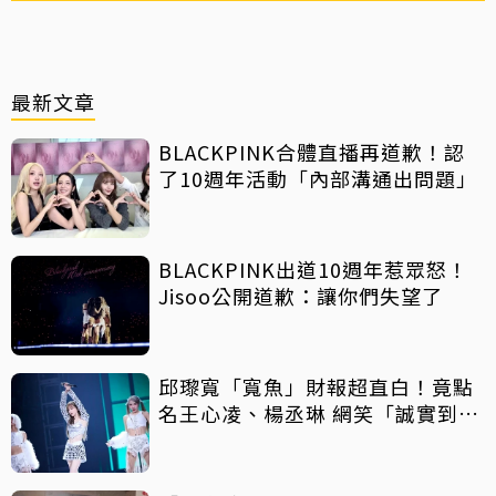
最新文章
BLACKPINK合體直播再道歉！認
了10週年活動「內部溝通出問題」
BLACKPINK出道10週年惹眾怒！
Jisoo公開道歉：讓你們失望了
邱瓈寬「寬魚」財報超直白！竟點
名王心凌、楊丞琳 網笑「誠實到不
行」