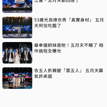
江蕙、五月天都回應了
53歲光良撩衣秀「真實身材」 五月
天阿信吃醋了
最幸運師妹是她！五月天不瞞了 相
伴過程全曝光
告五人拆夥變「靠五人」 五月天霸
氣許承諾