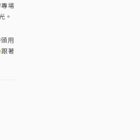
辦專場
光。
帶頭用
O
跟著