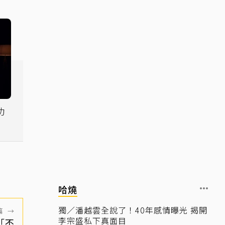
功
哈燒
獨／潘越雲全說了！40年感情曝光 揭開
篇
→
李宗盛私下真面目
「不