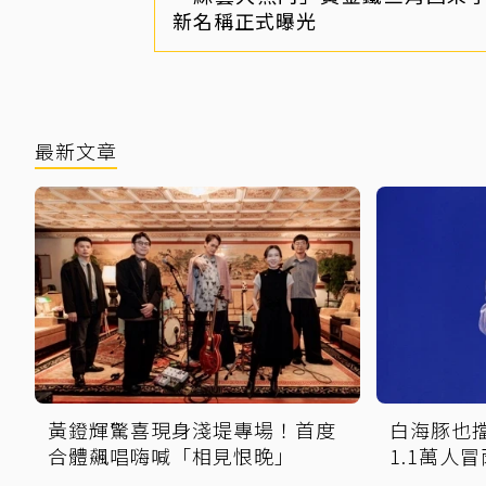
新名稱正式曝光
最新文章
黃鐙輝驚喜現身淺堤專場！首度
白海豚也
合體飆唱嗨喊「相見恨晚」
1.1萬人
也要來