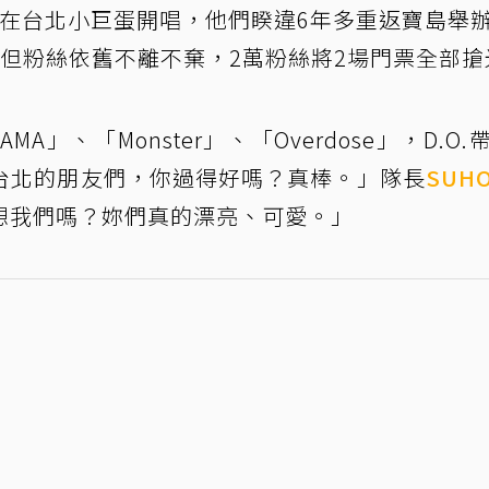
天在台北小巨蛋開唱，他們睽違6年多重返寶島舉
但粉絲依舊不離不棄，2萬粉絲將2場門票全部搶
A」、「Monster」、「Overdose」，D.O.
台北的朋友們，你過得好嗎？真棒。」隊長
SUH
想我們嗎？妳們真的漂亮、可愛。」