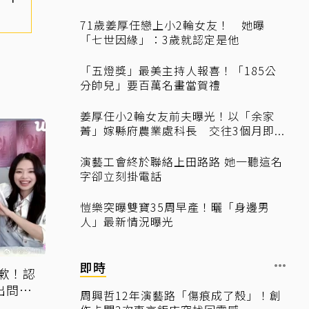
71歲姜厚任戀上小2輪女友！ 她曝
「七世因緣」：3歲就認定是他
「五燈獎」最美主持人報喜！「185公
分帥兒」要百萬名畫當賀禮
姜厚任小2輪女友前夫曝光！以「余家
菁」嫁縣府農業處科長 交往3個月即...
演藝工會終於聯絡上田路路 她一聽這名
字卻立刻掛電話
愷樂突曝雙寶35周早產！曬「身邊男
人」最新情況曝光
即時
道歉！認
出問
周興哲12年演藝路「傷痕成了殼」！創