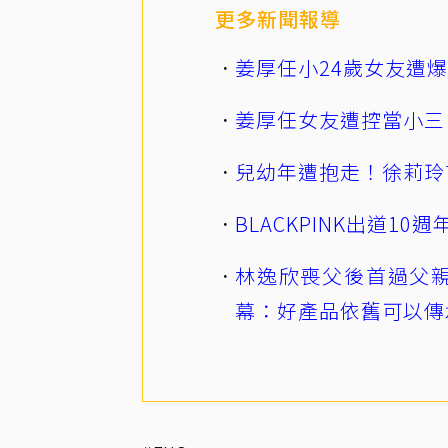
更多新聞報導
姜厚任小24歲女友遭
姜厚任女友遭控當小三
兒幼年遭抱走！徐莉玲
BLACKPINK出道1
林逸欣喪父後首過父親
幕：好產品依舊可以傳