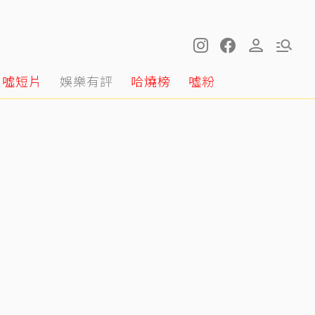
噓短片
娛樂有評
哈燒榜
噓粉