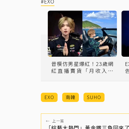
#EXO
昔模仿男星爆紅！23歲網
紅直播賣貨「月收入破
2000萬」 戶頭存款曝
EXO
南韓
SUHO
←
上一篇
「綜藝大熱門」黃金鐵三角回來