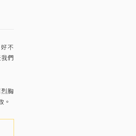
，好不
天我們
燦烈胸
致。