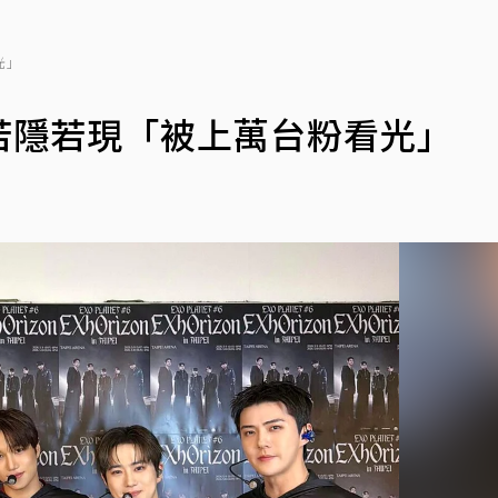
光」
若隱若現「被上萬台粉看光」