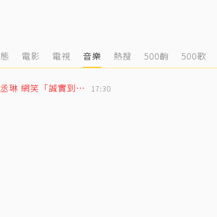
動態
電影
電視
音樂
熱搜
500齣
500歌
「寬魚」財報超直白！竟點名王心凌、楊丞琳 網笑「誠實到不行」
17:30