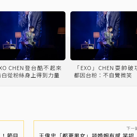
EXO CHEN登台酷不起來
「EXO」CHEN耍帥破
告白從粉絲身上得到力量
都因台粉：不自覺微笑
下一
了！節目
王偉忠「都更男女」談婚姻有感 笑認