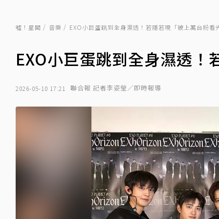
噓！星聞
音樂
EXO小巨蛋跳到全身濕透！若隱若現「被上萬台粉看
EXO小巨蛋跳到全身濕透！
聯合報 記者李姿瑩／即時報導
2026-05-10 17:21