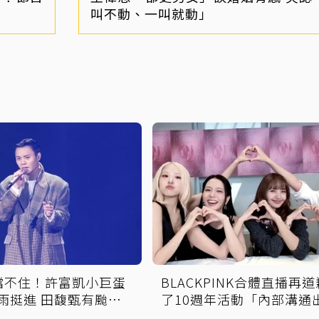
叫不動、一叫就動」
擋不住！許富凱小巨蛋
BLACKPINK合體直播再
冒雨挺進 田馥甄有颱風
了10週年活動「內部溝通
題」