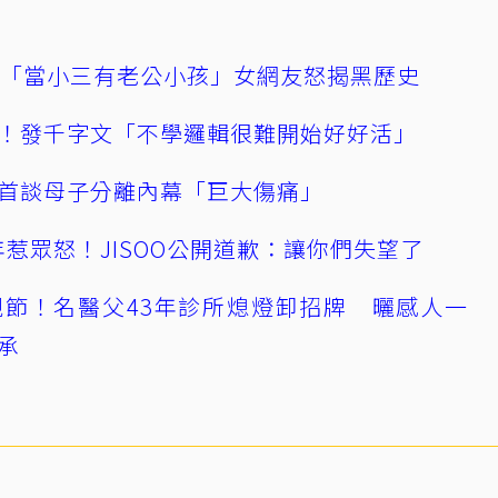
爆「當小三有老公小孩」女網友怒揭黑歷史
！發千字文「不學邏輯很難開始好好活」
首談母子分離內幕「巨大傷痛」
0週年惹眾怒！JISOO公開道歉：讓你們失望了
節！名醫父43年診所熄燈卸招牌 曬感人一
承