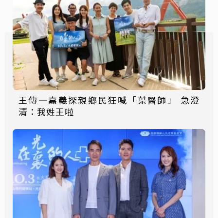
王傳一嘉義探親鄉民狂喊「葉醫師」 急澄
清：我姓王啦