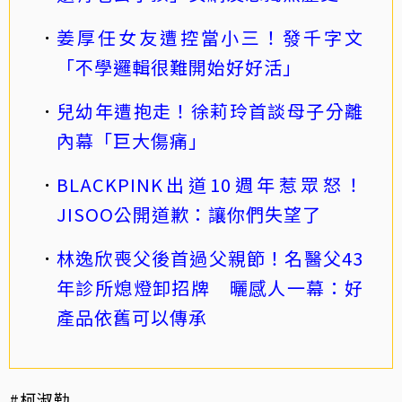
姜厚任女友遭控當小三！發千字文
「不學邏輯很難開始好好活」
兒幼年遭抱走！徐莉玲首談母子分離
內幕「巨大傷痛」
BLACKPINK出道10週年惹眾怒！
JISOO公開道歉：讓你們失望了
林逸欣喪父後首過父親節！名醫父43
年診所熄燈卸招牌 曬感人一幕：好
產品依舊可以傳承
#柯淑勤