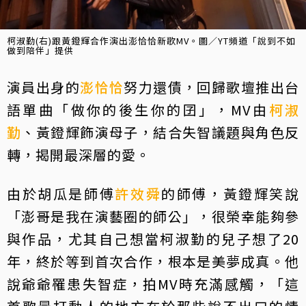
柯淑勤(右)跟黃鐙輝合作演出澎恰恰新歌MV。圖／YT頻道「說到不如
做到陪伴」提供
演員出身的
澎恰恰
努力還債，回歸歌壇推出台
語單曲「做你的後生你的囝」，MV由
柯淑
勤
、黃鐙輝飾演母子，結合失智議題與角色反
轉，揭開最深層的愛。
由於胡瓜是師傅
許效舜
的師傅，黃鐙輝笑說
「澎哥是我在演藝圈的師公」，很榮幸能夠參
與作品，尤其自己想當柯淑勤的兒子想了20
年，終於等到首次合作，根本是美夢成真。他
說爺爺罹患失智症，拍MV時充滿感觸，「這