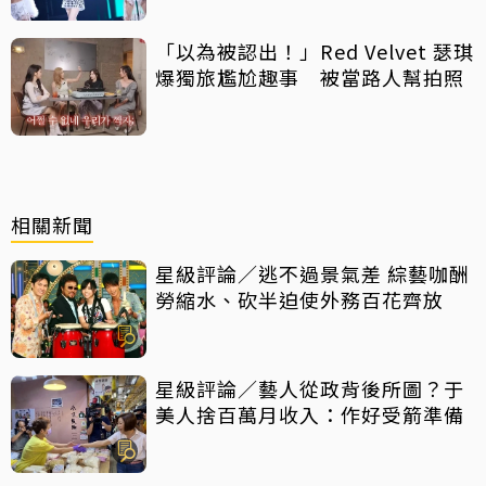
「以為被認出！」Red Velvet 瑟琪
爆獨旅尷尬趣事 被當路人幫拍照
相關新聞
星級評論／逃不過景氣差 綜藝咖酬
勞縮水、砍半迫使外務百花齊放
星級評論／藝人從政背後所圖？于
美人捨百萬月收入：作好受箭準備