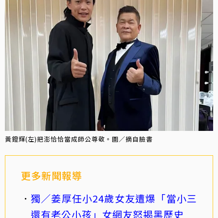
黃鐙輝(左)把澎恰恰當成師公尊敬。圖／摘自臉書
更多新聞報導
獨／姜厚任小24歲女友遭爆「當小三
還有老公小孩」女網友怒揭黑歷史