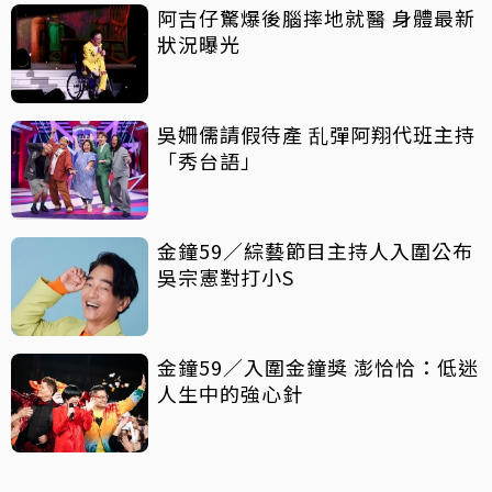
阿吉仔驚爆後腦摔地就醫 身體最新
狀況曝光
吳姍儒請假待產 乱彈阿翔代班主持
「秀台語」
金鐘59／綜藝節目主持人入圍公布
吳宗憲對打小S
金鐘59／入圍金鐘獎 澎恰恰：低迷
人生中的強心針