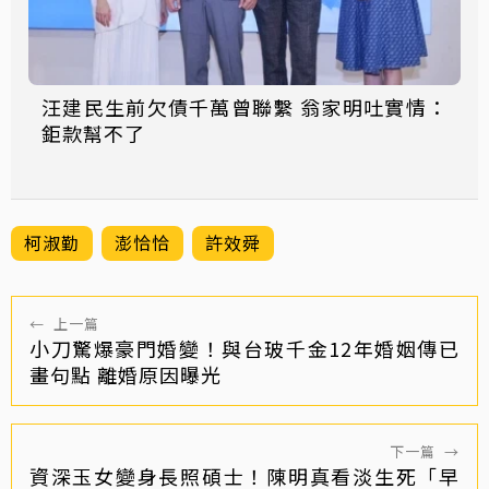
汪建民生前欠債千萬曾聯繫 翁家明吐實情：
鉅款幫不了
柯淑勤
澎恰恰
許效舜
←
上一篇
小刀驚爆豪門婚變！與台玻千金12年婚姻傳已
畫句點 離婚原因曝光
下一篇
→
資深玉女變身長照碩士！陳明真看淡生死「早