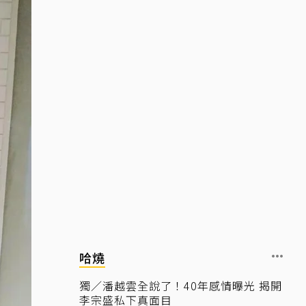
哈燒
獨／潘越雲全說了！40年感情曝光 揭開
李宗盛私下真面目