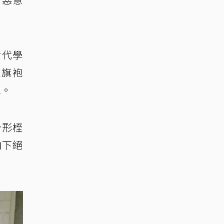
世代學
派旗袍
袍。
身形桎
拍下絕