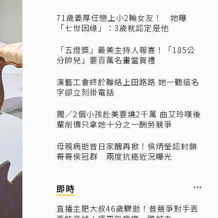
71歲姜厚任戀上小2輪女友！ 她曝
「七世因緣」：3歲就認定是他
「五燈獎」最美主持人報喜！「185公
分帥兒」要百萬名畫當賀禮
演藝工會終於聯絡上田路路 她一聽這名
字卻立刻掛電話
獨／2個小孩赴美要燒2千萬 曲艾玲嘆後
輩削價只拿她十分之一酬勞競爭
母親病逝昔日家醜再掀！侯炳瑩認封鎖
哥哥侯冠群 兩度抗癌近況曝光
即時
直播主肥大叔46歲驟逝！昔競爭對手丟