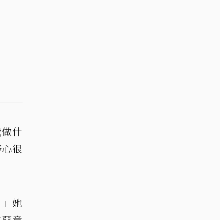
我做什
野心很
。」她
商惡意