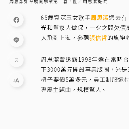
周思潔如今展開事業第二春。圖／周思潔提供
65歲資深玉女歌手
周思潔
過去有
光和幫家人做保，一夕之間欠債高
人飛到上海，參觀
張信哲
的旗袍
周思潔曾透露1998年選在當
下3000萬元開設事業版圖，光
椅子要價5萬多元，員工制服還
專屬主題曲，規模驚人。