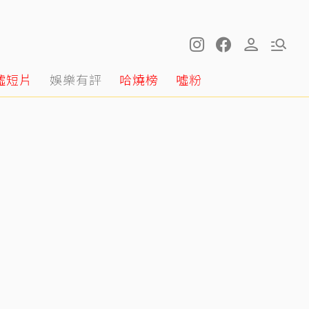
噓短片
娛樂有評
哈燒榜
噓粉