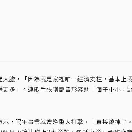
過大膽，「因為我是家裡唯一經濟支柱，基本上
賺更多」。連歌手張琪都曾形容她「個子小小，
表示，隔年事業就遭逢重大打擊，「直接燒掉了
短10個月內接連碰上3大災難，包括火災、合作廠