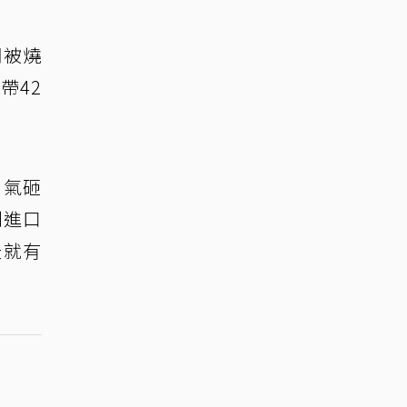
司被燒
帶42
口氣砸
利進口
天就有