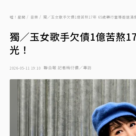
噓！星聞
音樂
獨／玉女歌手欠債1億苦熬17年 65歲轉行當導遊還
獨／玉女歌手欠債1億苦熬1
光！
聯合報 記者梅衍儂／專訪
2026-05-11 19:10