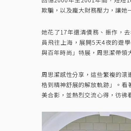
欺騙，以及龐大財務壓力，讓她
她花了17年還清債務、振作，
員飛往上海，展開5天4夜的遊
與百年時尚」特展，周思潔帶領
周思潔感性分享，這些繁複的滾
梏到精神舒展的解放軌跡」。看
美合影，並熱烈交流心得，彷彿