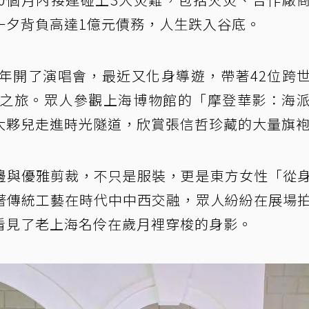
一夕背負高達1億元債務，人生跌入谷底。
去年開了演唱會，最近又化身導遊，帶著42位跨
學之旅。眾人參觀上海博物館的「摩登華影：海
大夥兒走進時光隧道，欣賞張信哲珍藏的大量旗
邊與優雅剪裁，不只是服裝，更是東方女性「從
著傳統工藝在時代中中西交融，眾人紛紛在展場
看見了老上海名伶在歲月裡穿梭的身影。