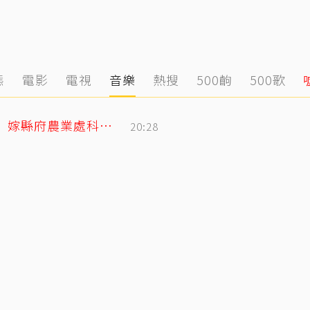
態
電影
電視
音樂
熱搜
500齣
500歌
姜厚任小2輪女友前夫曝光！以「余家菁」嫁縣府農業處科長 交往3月閃婚
20:28