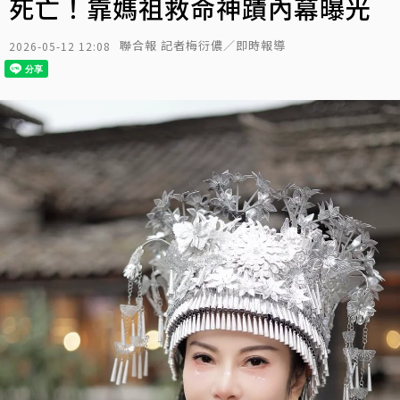
死亡！靠媽祖救命神蹟內幕曝光
聯合報 記者梅衍儂／即時報導
2026-05-12 12:08