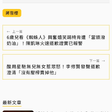
蔣雪櫻
←
上一篇
6歲兒看《蜘蛛人》興奮嬉笑踢椅背遭「當頭潑
奶油」！陳凱琳火速道歉證實已報警
下一篇
→
酸周星馳無兒無女惹眾怒！李修賢發聲道歉
澄清「沒有壓榨賣掉他」
最新文章