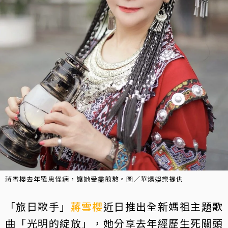
蔣雪櫻去年罹患怪病，讓她受盡煎熬。圖／華煬娛樂提供
「旅日歌手」
蔣雪櫻
近日推出全新媽祖主題歌
曲「光明的綻放」，她分享去年經歷生死關頭