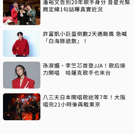
潘裕文告別20年歌手身分 昔星光幫
周定緯1句話曝真實近況
許富凱小巨蛋倒數2天遇颱風 急喊
「白海豚退散」！
孫淑媚、李竺芯首登JJA！歌后接
力開唱 哈薩克歌手也來台
八三夭日本開唱歌迷等7年！大阪
唱完21小時後再戰東京