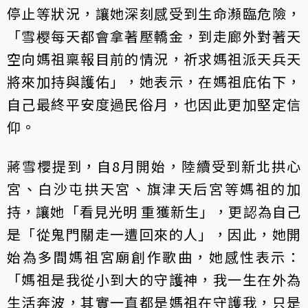
停止等狀況，讓她深刻感受到生命瀕臨危險，
「雪樱每天都會拿著壓轎金，到走廊外對著天
空向媽祖稟報目前的情況，祈求媽祖派天兵天
將來加持與護佑」，她表示，在媽祖庇佑下，
自己最終平安度過民俗月，也因此更加堅定信
仰。
蔣雪櫻提到，自8月開始，陸續受到新北拱心
宮、白沙屯拱天宮、旗津天后宮等媽祖的加
持，讓她「看見光明 重獲新生」，更認為自己
是「從鬼門關走一遭回來的人」，因此，她開
始為多間媽祖宮廟創作歌曲，她感性表示：
「媽祖是我從小到大的守護神，我一生在外為
生活奔波，其實一直都是媽祖在守護我，只是