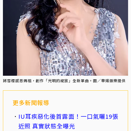
蔣雪櫻感恩媽祖，創作「光明的綻放」全新單曲。圖／華煬娛樂提供
更多新聞報導
IU耳疾惡化後首露面！一口氣曬19張
近照 真實狀態全曝光