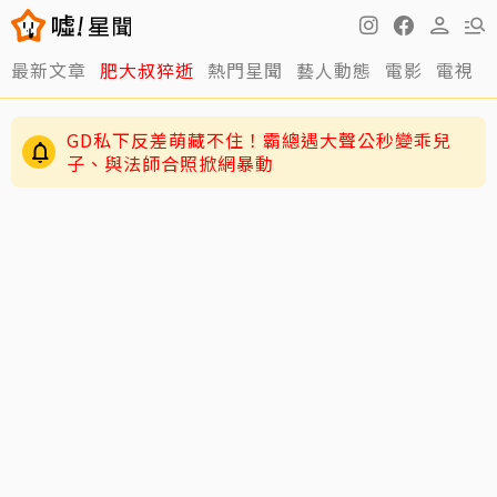
最新文章
肥大叔猝逝
熱門星聞
藝人動態
電影
電視
周渝民私下超寵女！喻虹淵曝「千萬聘金」護愛
女