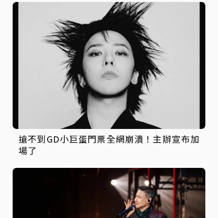
搶不到GD小巨蛋門票全網崩潰！主辦宣布加
場了