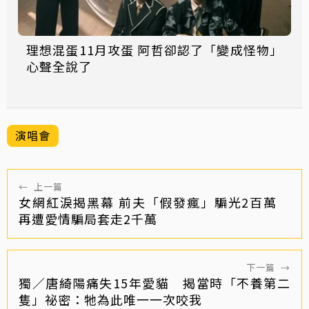
理想混蛋11月攻蛋 阿哲卻認了「變成怪物」
心聲全說了
演唱會
←
上一篇
女網紅淚揭黑幕 前夫「假發瘋」騙光2百萬
再遭愛情騙局套走2千萬
下一篇
→
獨／唐綺陽痛失15年愛貓 揭當時「不養第二
隻」祕密：牠為此唯一一次咬我