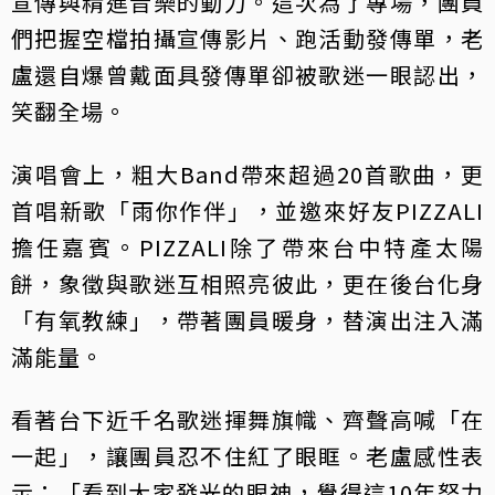
宣傳與精進音樂的動力。這次為了專場，團員
們把握空檔拍攝宣傳影片、跑活動發傳單，老
盧還自爆曾戴面具發傳單卻被歌迷一眼認出，
笑翻全場。
演唱會上，粗大Band帶來超過20首歌曲，更
首唱新歌「雨你作伴」，並邀來好友PIZZALI
擔任嘉賓。PIZZALI除了帶來台中特產太陽
餅，象徵與歌迷互相照亮彼此，更在後台化身
「有氧教練」，帶著團員暖身，替演出注入滿
滿能量。
看著台下近千名歌迷揮舞旗幟、齊聲高喊「在
一起」，讓團員忍不住紅了眼眶。老盧感性表
示：「看到大家發光的眼神，覺得這10年努力