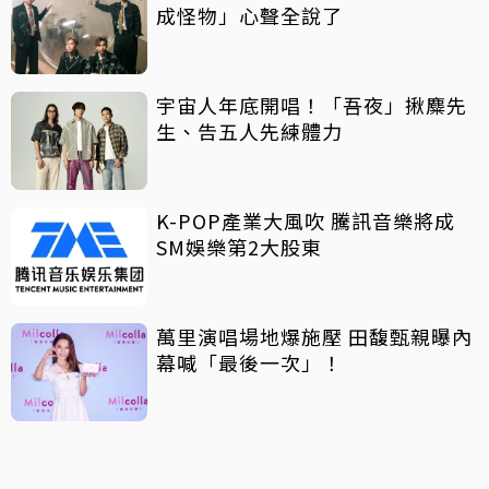
成怪物」心聲全說了
宇宙人年底開唱！「吾夜」揪麋先
生、告五人先練體力
K-POP產業大風吹 騰訊音樂將成
SM娛樂第2大股東
萬里演唱場地爆施壓 田馥甄親曝內
幕喊「最後一次」！