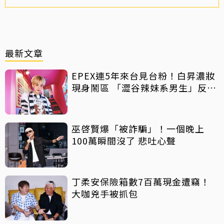
最新文章
EPEX連5年來台見台粉！白昇濃妝
現身鬧區 「澀谷辣妹系男生」反差
吸睛
巫啓賢爆「被詐騙」！一個晚上
100萬瞬間沒了 悲吐心聲
丁柔安保險箱數7百萬現金遭竊！
大咖兇手被抓包