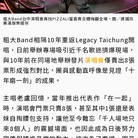
粗大Band台中演唱會再找PIZZALI當嘉賓合體嗨翻全場。圖／連鍾玖
美滿娛樂提供
粗大Band相隔10年重返Legacy Taichung開
唱，日前舉辦專場吸引近千名歌迷擠爆現場，
與10年前在同場地舉辦發片
演唱會
僅賣出8張
票形成強烈對比，團員感動直呼像是見證「十
年磨一劍」的成果。
主唱老盧回憶，當年推出代表作「在一起」
時，演唱會門票只賣8張，甚至其中1張還是表
妹自掏腰包支持，讓他至今難忘「千人場地只
來8個人」的震撼場面，也因此成為日後努力