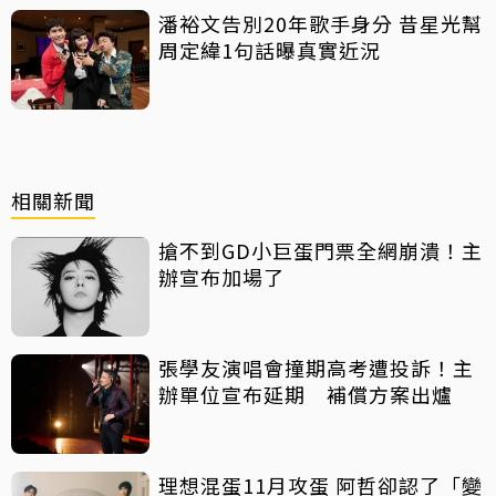
潘裕文告別20年歌手身分 昔星光幫
周定緯1句話曝真實近況
相關新聞
搶不到GD小巨蛋門票全網崩潰！主
辦宣布加場了
張學友演唱會撞期高考遭投訴！主
辦單位宣布延期 補償方案出爐
理想混蛋11月攻蛋 阿哲卻認了「變