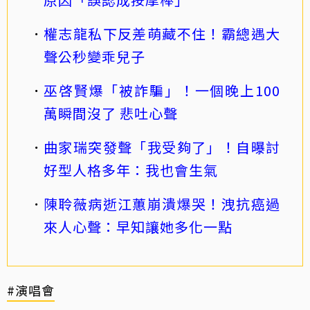
權志龍私下反差萌藏不住！霸總遇大
聲公秒變乖兒子
巫啓賢爆「被詐騙」！一個晚上100
萬瞬間沒了 悲吐心聲
曲家瑞突發聲「我受夠了」！自曝討
好型人格多年：我也會生氣
陳聆薇病逝江蕙崩潰爆哭！洩抗癌過
來人心聲：早知讓她多化一點
#演唱會