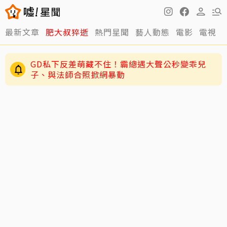
最新文章
肥大叔猝逝
熱門星聞
藝人動態
電影
電視
GD私下反差萌藏不住！霸總遇大聲公秒變乖兒
子、與法師合照掀網暴動
跳澎湖垃圾山找相機！放火揭民宿丟棄原因「誤
認成按摩棒」