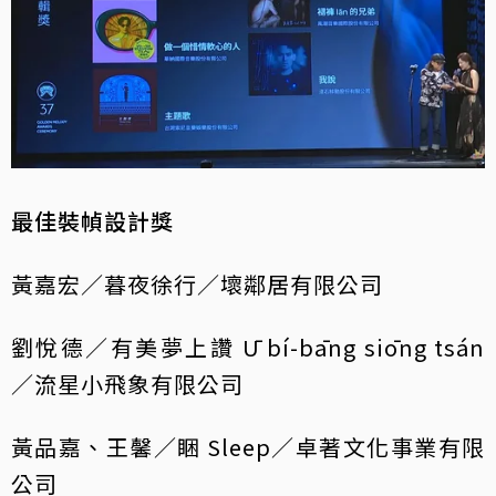
最佳裝幀設計獎
黃嘉宏／暮夜徐行／壞鄰居有限公司
劉悅德／有美夢上讚 Ū bí-bāng siōng tsán
／流星小飛象有限公司
黃品嘉、王馨／睏 Sleep／卓著文化事業有限
公司