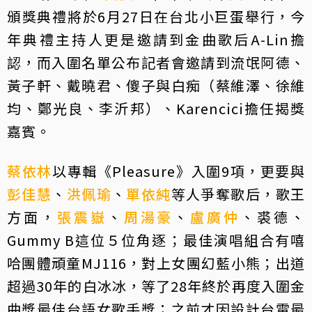
頒獎典禮將於6月27日在台北小巨蛋舉行，今
年典禮主持人更是邀請到金曲歌后A-Lin擔
認，而入圍名單公布記者會邀請到流氓阿德、
黃子軒、戴曉君、傻子與白痴（蔡維澤、徐維
均、鄭光良、李沂邦）、Karencici擔任揭獎
嘉賓。
蔡依林
以專輯《Pleasure》入圍9項，更要與
彭佳慧
、
洪佩瑜
、
單依純
等人爭奪歌后，歌王
方面，
張震嶽
、
周湯豪
、
盧廣仲
、裘德、
Gummy B這位５位角逐；最佳演唱組合有嘻
哈團體頑童MJ116，對上女團幻藍小熊；出道
超過30年的白冰冰，等了28年終於再度入圍金
曲獎最佳台語女歌手獎；之前才因設計台電最