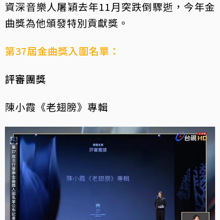
資深音樂人屠穎去年11月突跌倒驟逝，今年金
曲獎為他頒發特別貢獻獎。
第37屆金曲獎入圍名單：
評審團獎
陳小霞《老翅膀》專輯