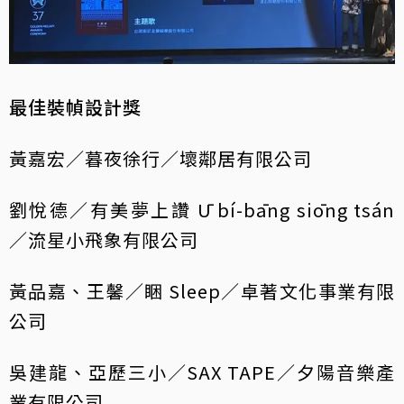
最佳裝幀設計獎
黃嘉宏／暮夜徐行／壞鄰居有限公司
劉悅德／有美夢上讚 Ū bí-bāng siōng tsán
／流星小飛象有限公司
黃品嘉、王馨／睏 Sleep／卓著文化事業有限
公司
吳建龍、亞歷三小／SAX TAPE／夕陽音樂產
業有限公司