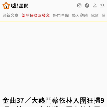
最新文章
姜厚任女友發文
熱門星聞
藝人動態
電影
電
金曲37／大熱門蔡依林入圍狂掃9