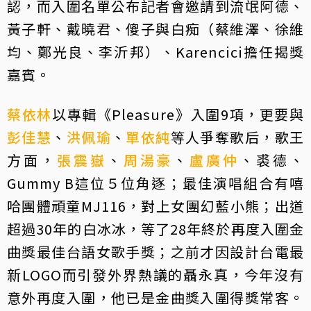
認，而入圍名單公布記者會邀請到流氓阿德、
黃子軒、戴曉君、傻子與白痴（蔡維澤、徐維
均、鄭光良、李沂邦）、Karencici擔任揭獎
嘉賓。
蔡依林
以專輯《Pleasure》入圍9項，更要與
彭佳慧
、
洪佩瑜
、
單依純
等人爭奪歌后，歌王
方面，
張震嶽
、
周湯豪
、
盧廣仲
、裘德、
Gummy B這位５位角逐；最佳演唱組合有嘻
哈團體頑童MJ116，對上女團幻藍小熊；出道
超過30年的白冰冰，等了28年終於再度入圍金
曲獎最佳台語女歌手獎；之前才因設計台電最
新LOGO而引發外界熱議的聶永真，今年沒有
意外再度入圍，他已是金曲獎入圍得獎常客。