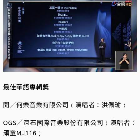
最佳華語專輯獎
開／何樂音樂有限公司﹙演唱者：洪佩瑜﹚
OGS／滾石國際音樂股份有限公司﹙演唱者：
頑童MJ116﹚