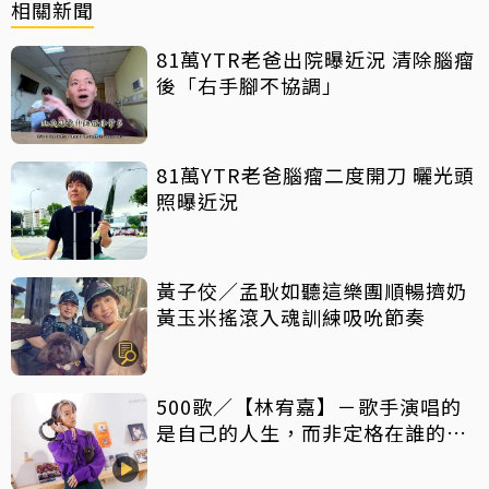
相關新聞
81萬YTR老爸出院曝近況 清除腦瘤
後「右手腳不協調」
81萬YTR老爸腦瘤二度開刀 曬光頭
照曝近況
黃子佼／孟耿如聽這樂團順暢擠奶
黃玉米搖滾入魂訓練吸吮節奏
500歌／【林宥嘉】－歌手演唱的
是自己的人生，而非定格在誰的青
春