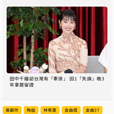
田中千繪認台灣有「牽掛」 因1「失誤」晚3
年拿居留證
黃韻玲
陶喆
林宥嘉
金曲獎
金曲37