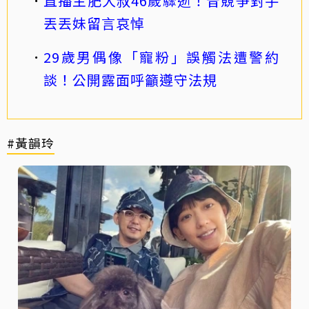
直播主肥大叔46歲驟逝！昔競爭對手
丟丟妹留言哀悼
29歲男偶像「寵粉」誤觸法遭警約
談！公開露面呼籲遵守法規
#黃韻玲