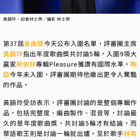
黃韻玲。記者林士傑／攝影 林士傑
第37屆
金曲獎
今天公布入圍名單，評審團主席
黃韻玲
指出年度歌曲獎共討論5輪，入圍9項大
贏家
蔡依林
專輯Pleasure獲讚有國際水準。
陶
喆
今年未入圍，評審團期待他繳出更令人驚豔
的作品。
黃韻玲受訪表示，評審團討論的是整個專輯作
品，包括完整度、編曲製作、混音等，討論最
久的是年度歌曲獎，共討論5輪才有結論，而
華語歌王則是討論一輪就出爐。至於歌手
林宥