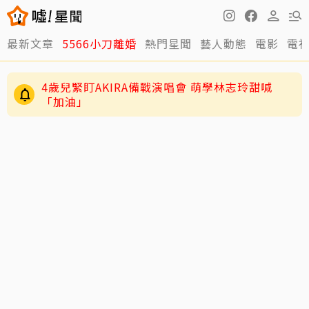
最新文章
5566小刀離婚
熱門星聞
藝人動態
電影
電
4歲兒緊盯AKIRA備戰演唱會 萌學林志玲甜喊
「加油」
29歲男偶像「寵粉」誤觸法遭警約談！公開露面
呼籲遵守法規