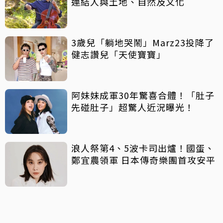
連結人與土地、自然及文化
3歲兒「躺地哭鬧」Marz23投降了
健志讚兒「天使寶寶」
阿妹妹成軍30年驚喜合體！「肚子
先碰肚子」超驚人近況曝光！
浪人祭第4、5波卡司出爐！國蛋、
鄭宜農領軍 日本傳奇樂團首攻安平