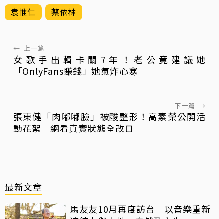
袁惟仁
蔡依林
←
上一篇
女歌手出輯卡關7年！老公竟建議她
「OnlyFans賺錢」她氣炸心寒
下一篇
→
張東健「肉嘟嘟臉」被酸整形！高素榮公開活
動花絮 網看真實狀態全改口
最新文章
馬友友10月再度訪台 以音樂重新