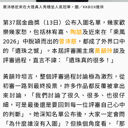
曾沛慈近來在大陸真人秀穩坐人氣冠軍。圖／KKBOX提供
第37屆金曲獎（13日）公布入圍名單，幾家歡
樂幾家愁，包括林宥嘉、
陶喆
及近來在「乘風
2026」中脫穎而出的
曾沛慈
，都成了外界口中
的「遺珠之憾」。本屆評審團主席
黃韻玲
談及
評審過程，直言不諱：「遺珠真的很多！」
黃韻玲坦言，整個評審過程討論極為激烈，從
初審一路到最終投票，許多作品都反覆被拿出
來討論，「我們討論了很久、很多、也很仔
細，可是最後還是要回到每一位評審自己心中
的判斷」。她深知名單公布後，大家一定會問
「為什麼誰沒有入圍」？但換個角度看，「那