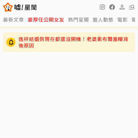
最新文章
姜厚任公開女友
熱門星聞
藝人動態
電影
電
逸祥結婚到現在都還沒開機！老婆紫布爾羞曝背
後原因
63歲關之琳爆「嬤孫戀」！戀上27歲男模她親回
應了