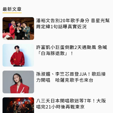
最新文章
潘裕文告別20年歌手身分 昔星光幫
周定緯1句話曝真實近況
許富凱小巨蛋倒數2天遇颱風 急喊
「白海豚退散」！
孫淑媚、李竺芯首登JJA！歌后接
力開唱 哈薩克歌手也來台
八三夭日本開唱歌迷等7年！大阪
唱完21小時後再戰東京