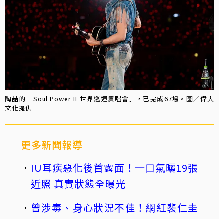
陶喆的「Soul Power II 世界巡迴演唱會」，已完成67場。圖／偉大
文化提供
更多新聞報導
IU耳疾惡化後首露面！一口氣曬19張
近照 真實狀態全曝光
曾涉毒、身心狀況不佳！網紅裴仁圭