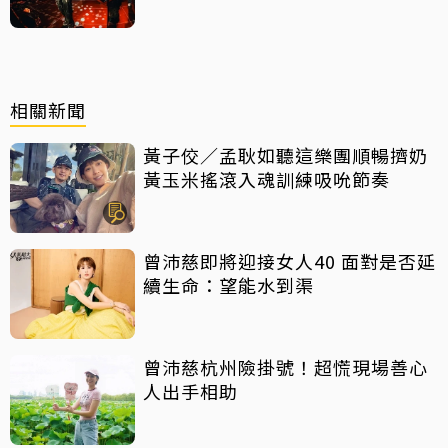
相關新聞
黃子佼／孟耿如聽這樂團順暢擠奶
黃玉米搖滾入魂訓練吸吮節奏
曾沛慈即將迎接女人40 面對是否延
續生命：望能水到渠
曾沛慈杭州險掛號！超慌現場善心
人出手相助