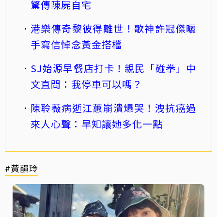
驚傳陳屍自宅
港樂傳奇黎彼得離世！歌神許冠傑曬
手寫信悼念黃金搭檔
SJ始源早餐店打卡！親民「碰拳」中
文直問：我停車可以嗎？
陳聆薇病逝江蕙崩潰爆哭！洩抗癌過
來人心聲：早知讓她多化一點
#黃韻玲