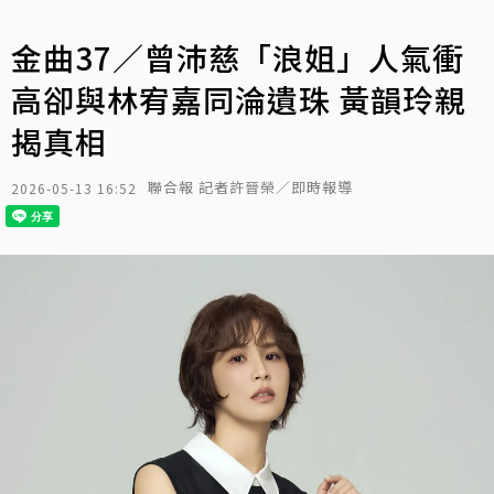
金曲37／曾沛慈「浪姐」人氣衝
高卻與林宥嘉同淪遺珠 黃韻玲親
揭真相
聯合報 記者許晉榮／即時報導
2026-05-13 16:52