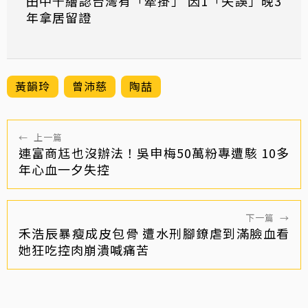
田中千繪認台灣有「牽掛」 因1「失誤」晚3
年拿居留證
黃韻玲
曾沛慈
陶喆
←
上一篇
連富商尪也沒辦法！吳申梅50萬粉專遭駭 10多
年心血一夕失控
下一篇
→
禾浩辰暴瘦成皮包骨 遭水刑腳鐐虐到滿臉血看
她狂吃控肉崩潰喊痛苦