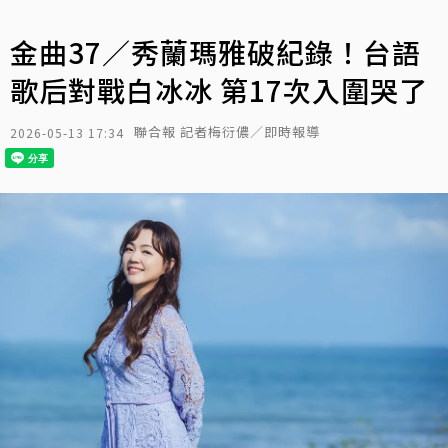
金曲37／秀蘭瑪雅破紀錄！台語
歌后對戰白冰冰 第17次入圍哭了
聯合報 記者梅衍儂／即時報導
2026-05-13 17:34