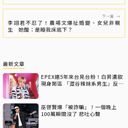
下一篇
→
李翊君不忍了！農場文爆扯婚變、女兒非親
生 她酸：是睡我床底下？
最新文章
EPEX連5年來台見台粉！白昇濃妝
現身鬧區 「澀谷辣妹系男生」反差
吸睛
巫啓賢爆「被詐騙」！一個晚上
100萬瞬間沒了 悲吐心聲