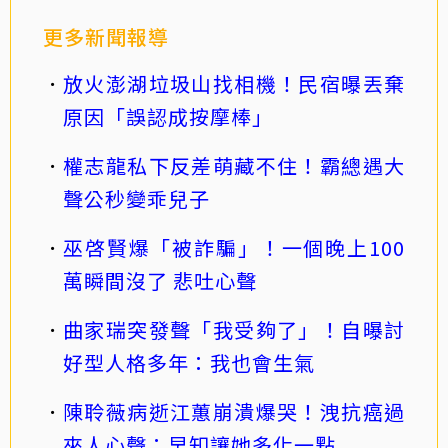
更多新聞報導
放火澎湖垃圾山找相機！民宿曝丟棄
原因「誤認成按摩棒」
權志龍私下反差萌藏不住！霸總遇大
聲公秒變乖兒子
巫啓賢爆「被詐騙」！一個晚上100
萬瞬間沒了 悲吐心聲
曲家瑞突發聲「我受夠了」！自曝討
好型人格多年：我也會生氣
陳聆薇病逝江蕙崩潰爆哭！洩抗癌過
來人心聲：早知讓她多化一點