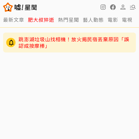
最新文章
肥大叔猝逝
熱門星聞
藝人動態
電影
電視
跳澎湖垃圾山找相機！放火揭民宿丟棄原因「誤
認成按摩棒」
GD私下反差萌藏不住！霸總遇大聲公秒變乖兒
子、與法師合照掀網暴動