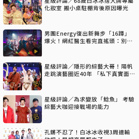
星級評論／68歲白冰冰捨大牌專屬
化妝室 搬小桌駐棚背後原因曝光
男團Energy復出新舞步「16蹲」
爆火！網紅醫生看完直搖頭：別亂
跟風
星級評論／隱形的綜藝大哥！陽帆
走跳演藝圈近40年 「私下真實面」
曝光
星級評論／為求變放「鯰魚」 考驗
綜藝大咖迎接戰場的能力
孔鏘不忍了！白冰冰收視3周連輸