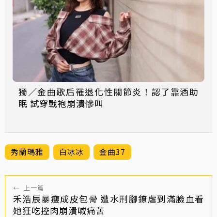
獨／金曲歌后罹退化性關節炎！認了靠酒助
眠 試穿戰袍崩潰慘叫
秀蘭瑪雅
白冰冰
金曲37
←
上一篇
禾浩辰暴瘦成皮包骨 遭水刑腳鐐虐到滿臉血看
她狂吃控肉崩潰喊痛苦