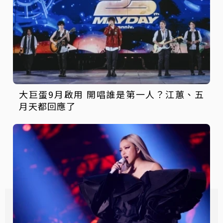
大巨蛋9月啟用 開唱誰是第一人？江蕙、五
月天都回應了