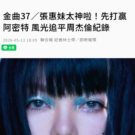
金曲37／張惠妹太神啦！先打贏
阿密特 風光追平周杰倫紀錄
聯合報 記者林士傑／即時報導
2026-05-13 18:09