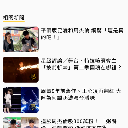
相關新聞
平價版昆凌和周杰倫 網驚「這是真
的吧！」
星級評論／舞台、特技喧賓奪主
「披荊斬棘」第二季團魂在哪裡？
周董9年前舊作、王心凌再翻紅 大
陸為何飄起濃濃台灣味
撞臉周杰倫吸300萬粉！ 「粥餅
倫」淚喊窮怕 仍堅持不帶貨