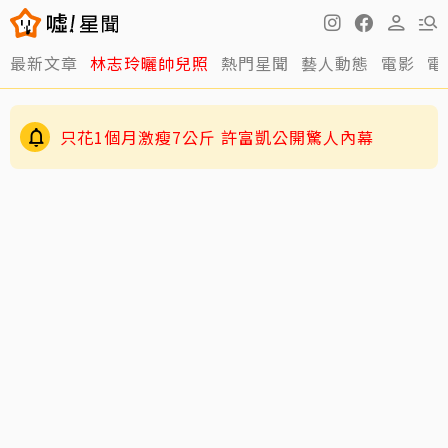
最新文章
林志玲曬帥兒照
熱門星聞
藝人動態
電影
電
只花1個月激瘦7公斤 許富凱公開驚人內幕