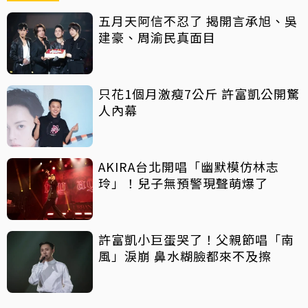
五月天阿信不忍了 揭開言承旭、吳
建豪、周渝民真面目
只花1個月激瘦7公斤 許富凱公開驚
人內幕
AKIRA台北開唱「幽默模仿林志
玲」！兒子無預警現聲萌爆了
許富凱小巨蛋哭了！父親節唱「南
風」淚崩 鼻水糊臉都來不及擦