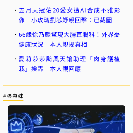
五月天冠佑20愛女遭AI合成不雅影
像 小玫瑰劉芯妤親回擊：已截圖
66歲徐乃麟驚現大腸直腸科！外界憂
健康狀況 本人親揭真相
愛莉莎莎颱風天讓助理「肉身護植
栽」挨轟 本人親回應
#張惠妹