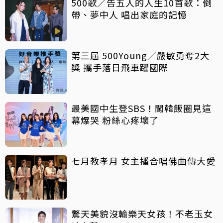
500歌／告五人的人生10首歌：倒
帶、夢中人 唱出家庭的記憶
第三屆 500Young／嚴敏勇奪2大
獎 攜手落日飛車躍國際
最美國中生登SBS！闖韓飯圈見這
幕爆哭 粉絲心疼壞了
七月教孝月 女主播合唱佛曲傳大愛
驚天美貌沒輸樂天女孩！不老玉女