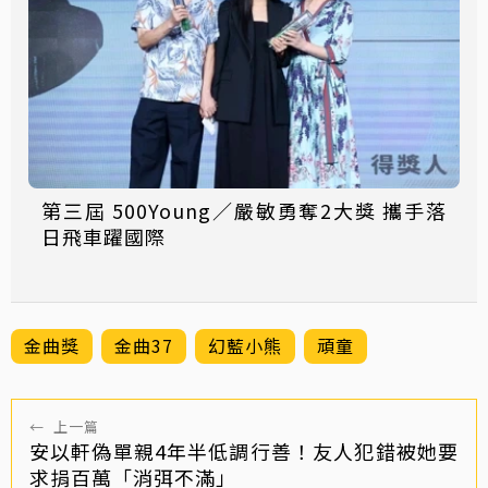
第三屆 500Young／嚴敏勇奪2大獎 攜手落
日飛車躍國際
金曲獎
金曲37
幻藍小熊
頑童
←
上一篇
安以軒偽單親4年半低調行善！友人犯錯被她要
求捐百萬「消弭不滿」