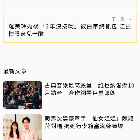
下一篇
→
羅美玲婚後「2年沒接吻」被白家綺抓包 江振
愷曝育兒辛酸
最新文章
古典音樂最高殿堂！維也納愛樂10
月訪台 合作鋼琴巨星郎朗
暖男沈建豪牽手「仙女姐姐」陳淑
萍對唱 揭她行李箱塞滿藥嚇壞