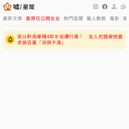
最新文章
姜厚任公開女友
熱門星聞
藝人動態
電影
電
安以軒偽單親4年半低調行善！ 友人犯錯被她要
求捐百萬「消弭不滿」