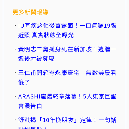
更多新聞報導
IU耳疾惡化後首露面！一口氣曬19張
近照 真實狀態全曝光
黃明志二舅孤身死在新加坡！遺體一
週後才被發現
王仁甫開箱岑永康豪宅 無敵美景看
傻了
ARASHI嵐最終章落幕！5人東京巨蛋
含淚告白
舒淇揭「10年換朋友」定律！一句話