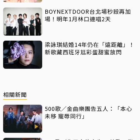
BOYNEXTDOOR台北場秒殺再加
場！明年1月林口連唱2天
梁詠琪結婚14年仍在「遠距離」！
新歌藏西班牙尪彩蛋甜蜜放閃
相關新聞
500歌／金曲樂團告五人：「本心
未移 寵辱同行」