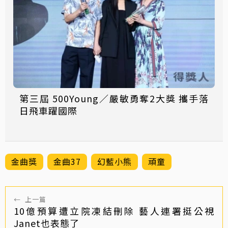
第三屆 500Young／嚴敏勇奪2大獎 攜手落
日飛車躍國際
金曲獎
金曲37
幻藍小熊
頑童
←
上一篇
10億預算遭立院凍結刪除 藝人連署挺公視
Janet也表態了