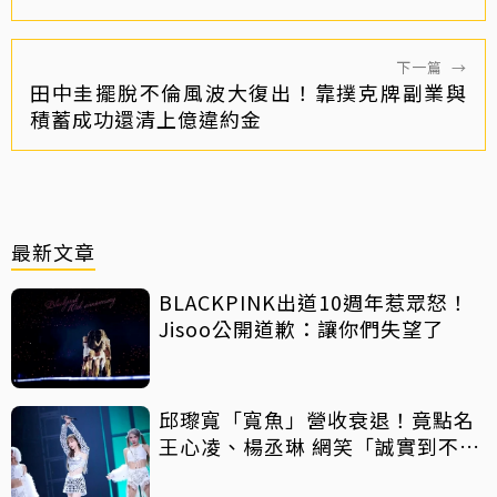
下一篇
→
田中圭擺脫不倫風波大復出！靠撲克牌副業與
積蓄成功還清上億違約金
最新文章
BLACKPINK出道10週年惹眾怒！
Jisoo公開道歉：讓你們失望了
邱瓈寬「寬魚」營收衰退！竟點名
王心凌、楊丞琳 網笑「誠實到不
行」