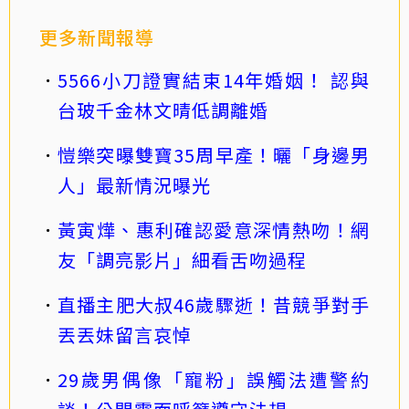
更多新聞報導
5566小刀證實結束14年婚姻！ 認與
台玻千金林文晴低調離婚
愷樂突曝雙寶35周早產！曬「身邊男
人」最新情況曝光
黃寅燁、惠利確認愛意深情熱吻！網
友「調亮影片」細看舌吻過程
直播主肥大叔46歲驟逝！昔競爭對手
丟丟妹留言哀悼
29歲男偶像「寵粉」誤觸法遭警約