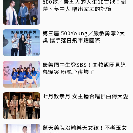
500歌／告五人的人生10首歌：倒
帶、夢中人 唱出家庭的記憶
第三屆 500Young／嚴敏勇奪2大
獎 攜手落日飛車躍國際
最美國中生登SBS！闖韓飯圈見這
幕爆哭 粉絲心疼壞了
七月教孝月 女主播合唱佛曲傳大愛
驚天美貌沒輸樂天女孩！不老玉女