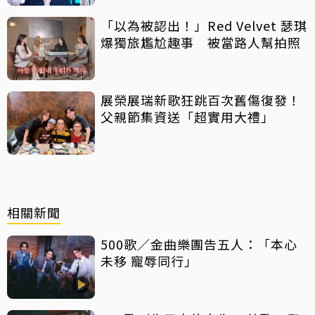
「以為被認出！」Red Velvet 瑟琪
爆獨旅尷尬趣事 被當路人幫拍照
展榮展瑞新歌狂跳百次舊傷復發！
父親節集資送「超實用大禮」
相關新聞
500歌／金曲樂團告五人：「本心
未移 寵辱同行」