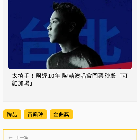
太搶手！暌違10年 陶喆演唱會門票秒殺「可
能加場」
陶喆
黃韻玲
金曲獎
←
上一篇