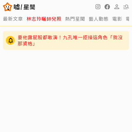
最新文章
林志玲曬帥兒照
熱門星聞
藝人動態
電影
電
要他露屁股都敢演！九孔唯一拒接這角色「我沒
那資格」
姜厚任護愛12點聲明重砲反擊！駁小24歲女友
「當小三」嗆：講三小？