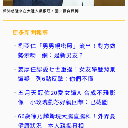
曾沛慈近來在大陸人氣很旺。圖／摘自微博
更多新聞報導
劉亞仁「男男親密照」流出！對方做
勢索吻 網：是新男友？
姜厚任認愛七世重逢！女友學歷背景
遭疑 列6點反擊：你們不懂
五月天冠佑20愛女遭AI合成不雅影
像 小玫瑰劉芯妤親回擊：已截圖
66歲徐乃麟驚現大腸直腸科！外界憂
健康狀況 本人親揭真相