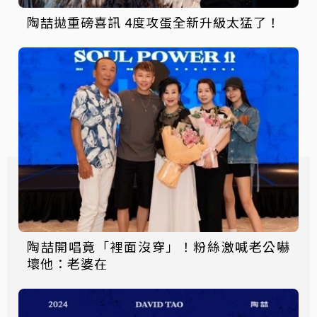
陶喆拋重磅喜訊 4度攻蛋全新升級太猛了！
陶喆開唱竟「裡面沒穿」！粉絲激喊老公嚇
壞他：老婆在