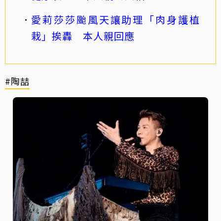
愛莉莎莎颱風天讓助理「肉身護植
栽」挨轟 本人親回應
#陶喆