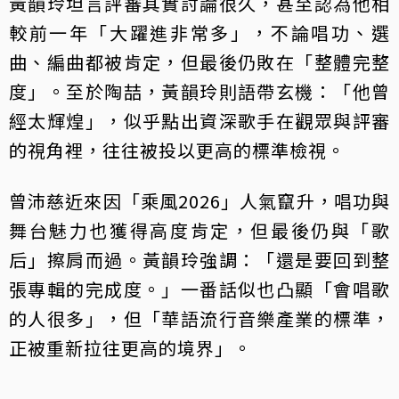
黃韻玲坦言評審其實討論很久，甚至認為他相
較前一年「大躍進非常多」，不論唱功、選
曲、編曲都被肯定，但最後仍敗在「整體完整
度」。至於陶喆，黃韻玲則語帶玄機：「他曾
經太輝煌」，似乎點出資深歌手在觀眾與評審
的視角裡，往往被投以更高的標準檢視。
曾沛慈近來因「乘風2026」人氣竄升，唱功與
舞台魅力也獲得高度肯定，但最後仍與「歌
后」擦肩而過。黃韻玲強調：「還是要回到整
張專輯的完成度。」一番話似也凸顯「會唱歌
的人很多」，但「華語流行音樂產業的標準，
正被重新拉往更高的境界」。