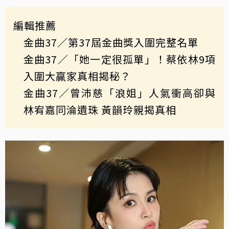
編輯推薦
金曲37／第37屆金曲獎入圍完整名單
金曲37／「她一定很孤單」！蔡依林9項
入圍大贏家真相揭秘？
金曲37／曾沛慈「浪姐」人氣衝高卻與
林宥嘉同淪遺珠 黃韻玲親揭真相