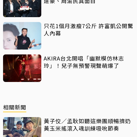
建豪、周渝民真面目
只花1個月激瘦7公斤 許富凱公開驚
人內幕
AKIRA台北開唱「幽默模仿林志
玲」！兒子無預警現聲萌爆了
相關新聞
黃子佼／孟耿如聽這樂團順暢擠奶
黃玉米搖滾入魂訓練吸吮節奏