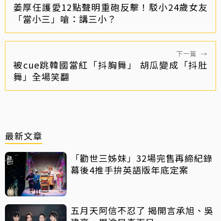
姜厚任護愛12點聲明重砲反擊！駁小24歲女友
「當小三」嗆：講三小？
下一篇
→
被cue跳韓國當紅「抖胸舞」 胡瓜變成「抖肚
舞」全場笑翻
最新文章
「勸世三姊妹」32場完售再締紀錄
幕後4推手拚英語版年底定案
五月天阿信不忍了 揭開言承旭、吳