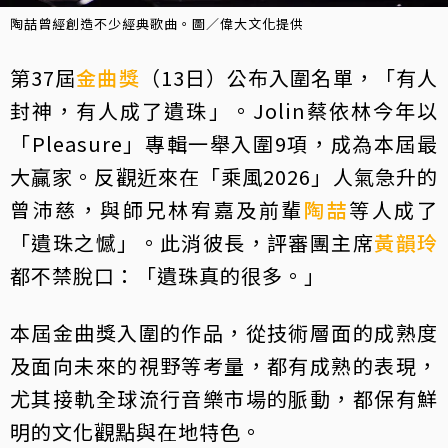
陶喆曾經創造不少經典歌曲。圖／偉大文化提供
第37屆
金曲獎
（13日）公布入圍名單，「有人
封神，有人成了遺珠」。Jolin蔡依林今年以
「Pleasure」專輯一舉入圍9項，成為本屆最
大贏家。反觀近來在「乘風2026」人氣急升的
曾沛慈，與師兄林宥嘉及前輩
陶喆
等人成了
「遺珠之憾」。此消彼長，評審團主席
黃韻玲
都不禁脫口：「遺珠真的很多。」
本屆金曲獎入圍的作品，從技術層面的成熟度
及面向未來的視野等考量，都有成熟的表現，
尤其接軌全球流行音樂市場的脈動，都保有鮮
明的文化觀點與在地特色。