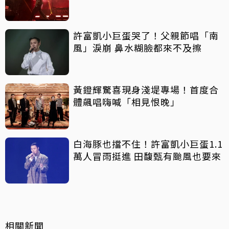
許富凱小巨蛋哭了！父親節唱「南
風」淚崩 鼻水糊臉都來不及擦
黃鐙輝驚喜現身淺堤專場！首度合
體飆唱嗨喊「相見恨晚」
白海豚也擋不住！許富凱小巨蛋1.1
萬人冒雨挺進 田馥甄有颱風也要來
相關新聞