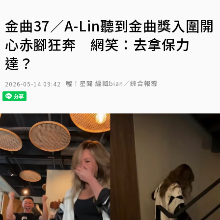
金曲37／A-Lin聽到金曲獎入圍開
心赤腳狂奔 網笑：去拿保力
達？
噓！星聞 編輯bian／綜合報導
2026-05-14 09:42