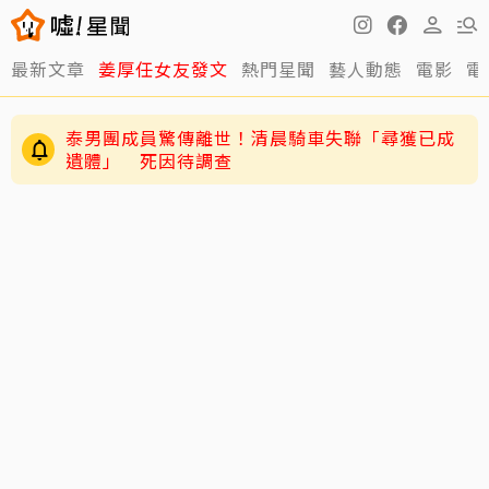
最新文章
姜厚任女友發文
熱門星聞
藝人動態
電影
電
泰男團成員驚傳離世！清晨騎車失聯「尋獲已成
遺體」 死因待調查