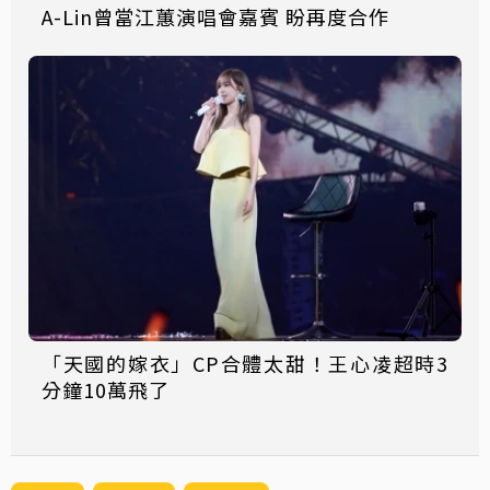
A-Lin曾當江蕙演唱會嘉賓 盼再度合作
「天國的嫁衣」CP合體太甜！王心凌超時3
分鐘10萬飛了