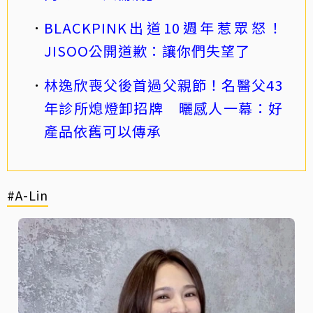
BLACKPINK出道10週年惹眾怒！
JISOO公開道歉：讓你們失望了
林逸欣喪父後首過父親節！名醫父43
年診所熄燈卸招牌 曬感人一幕：好
產品依舊可以傳承
#A-Lin