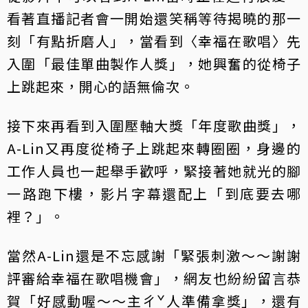
看著直播記者會一開始還笑稱等待揭曉的那一
刻「有點折磨人」，當看到〈幸福在歌唱〉先
入圍「最佳單曲製作人獎」，她興奮的從椅子
上跳起來，開心的語無倫次。
接下來再看到入圍壓軸大獎「年度歌曲獎」，
A-Lin又再度從椅子上跳起來轉圈圈，身邊的
工作人員也一起舉手歡呼，緊接著她就光的腳
一路跑下樓，影片字幕還配上「到底要去哪
裡？」。
當然A-Lin還是不忘感謝「緊張刺激～～謝謝
評審給幸福在歌唱機會」，網友也紛紛留言恭
賀「好感動喔～～主ㄔˇ人準備拿獎」，還有