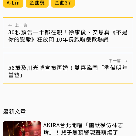
A-Lin
金曲獎
金曲37
←
上一篇
30秒預告一半都在親！徐康俊、安恩真《不是
你的戀愛》狂放閃 10年長跑吻戲掀熱議
下一篇
→
56歲及川光博宣布再婚！雙喜臨門「準備明年
當爸」
最新文章
AKIRA台北開唱「幽默模仿林志
玲」！兒子無預警現聲萌爆了