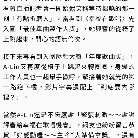
看著直播記者會一開始還笑稱等待揭曉的那一
刻「有點折磨人」，當看到〈幸福在歌唱〉先
入圍「最佳單曲製作人獎」，她興奮的從椅子
上跳起來，開心的語無倫次。
接下來再看到入圍壓軸大獎「年度歌曲獎」，
A-Lin又再度從椅子上跳起來轉圈圈，身邊的
工作人員也一起舉手歡呼，緊接著她就光的腳
一路跑下樓，影片字幕還配上「到底要去哪
裡？」。
當然A-Lin還是不忘感謝「緊張刺激～～謝謝
評審給幸福在歌唱機會」，網友也紛紛留言恭
賀「好感動喔～～主ㄔˇ人準備拿獎」，還有