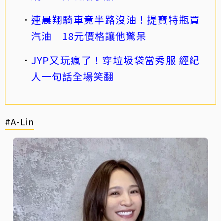
連晨翔騎車竟半路沒油！提寶特瓶買
汽油 18元價格讓他驚呆
JYP又玩瘋了！穿垃圾袋當秀服 經紀
人一句話全場笑翻
#A-Lin