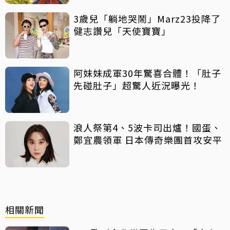
3歲兒「躺地哭鬧」Marz23投降了
健志讚兒「天使寶寶」
阿妹妹成軍30年驚喜合體！「肚子
先碰肚子」超驚人近況曝光！
浪人祭第4、5波卡司出爐！國蛋、
鄭宜農領軍 日本傳奇樂團首攻安平
相關新聞