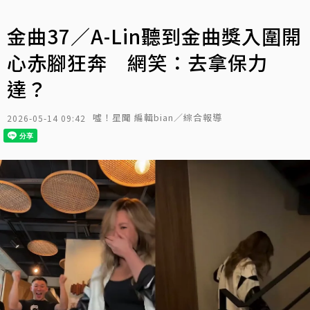
金曲37／A-Lin聽到金曲獎入圍開
心赤腳狂奔 網笑：去拿保力
達？
噓！星聞 編輯bian／綜合報導
2026-05-14 09:42