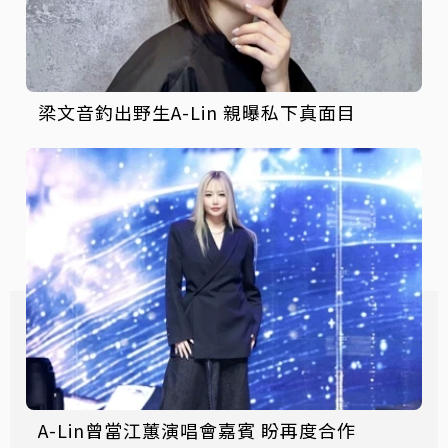
梁文音釣出野生A-Lin 親曝私下真面目
A-Lin曾當江蕙演唱會嘉賓 盼再度合作