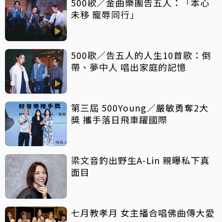
500歌／金曲樂團告五人：「本心
未移 寵辱同行」
500歌／告五人的人生10首歌：倒
帶、夢中人 唱出家庭的記憶
第三屆 500Young／嚴敏勇奪2大
獎 攜手落日飛車躍國際
梁文音釣出野生A-Lin 親曝私下真
面目
七月教孝月 女主播合唱佛曲傳大愛