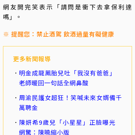
網友開完笑表示「請問是衝下去拿保利達
嗎」。
※ 提醒您：禁止酒駕 飲酒過量有礙健康
更多新聞報導
明金成龍鳳胎兒吐「我沒有爸爸」
老師暖回一句話全網鼻酸
周渝民護女超狂！笑喊未來女婿備千
萬聘金
陳妍希9歲兒「小星星」正臉曝光
網驚：陳曉縮小版