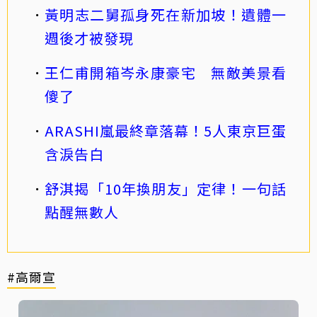
黃明志二舅孤身死在新加坡！遺體一
週後才被發現
王仁甫開箱岑永康豪宅 無敵美景看
傻了
ARASHI嵐最終章落幕！5人東京巨蛋
含淚告白
舒淇揭「10年換朋友」定律！一句話
點醒無數人
#高爾宣