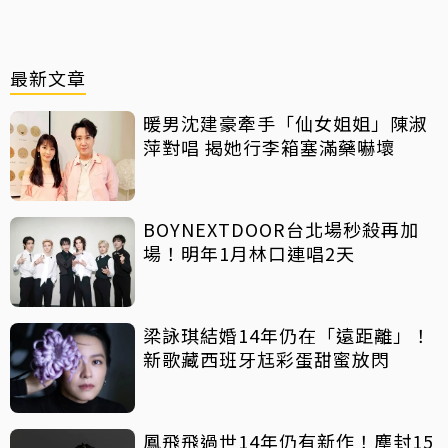
最新文章
暖男沈建豪牽手「仙女姐姐」陳淑
萍對唱 揭她行李箱塞滿藥嚇壞
BOYNEXTDOOR台北場秒殺再加
場！明年1月林口連唱2天
梁詠琪結婚14年仍在「遠距離」！
新歌藏西班牙尪彩蛋甜蜜放閃
鳳飛飛過世14年仍有新作！塵封15