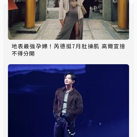
地表最強孕婦！芮德挺7月肚操肌 高爾宣捨
不得分開