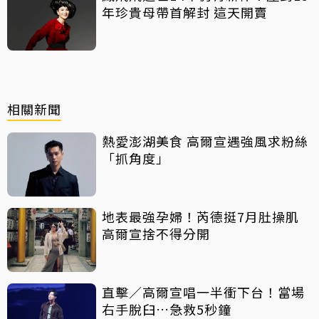
年珍貴母帶首解封 這天開賣
相關新聞
熱愛澎湖美食 高爾宣遇強風求粉絲
「抓角度」
地表最強孕婦！芮德挺7月肚操肌
高爾宣捨不得分開
直擊／高爾宣唱一半衝下台！當場
右手脫臼…急救5秒鐘