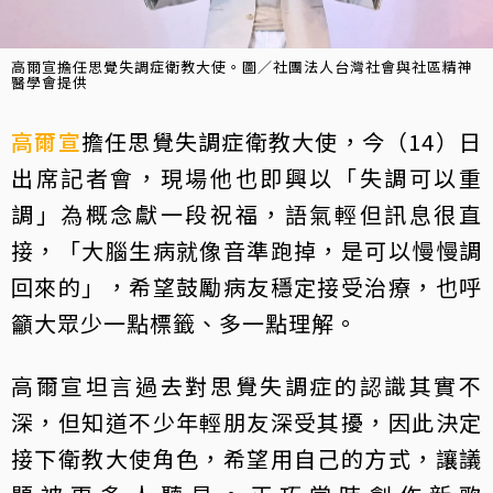
高爾宣擔任思覺失調症衛教大使。圖／社團法人台灣社會與社區精神
醫學會提供
高爾宣
擔任思覺失調症衛教大使，今（14）日
出席記者會，現場他也即興以「失調可以重
調」為概念獻一段祝福，語氣輕但訊息很直
接，「大腦生病就像音準跑掉，是可以慢慢調
回來的」，希望鼓勵病友穩定接受治療，也呼
籲大眾少一點標籤、多一點理解。
高爾宣坦言過去對思覺失調症的認識其實不
深，但知道不少年輕朋友深受其擾，因此決定
接下衛教大使角色，希望用自己的方式，讓議