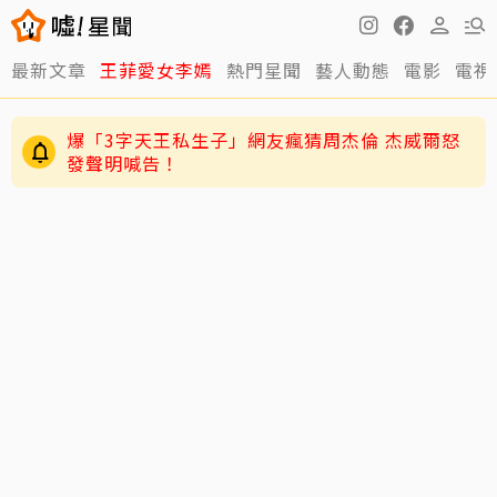
最新文章
王菲愛女李嫣
熱門星聞
藝人動態
電影
電視
爆「3字天王私生子」網友瘋猜周杰倫 杰威爾怒
發聲明喊告！
71歲姜厚任戀上小2輪女友！ 她曝「七世因
緣」：3歲就認定是他