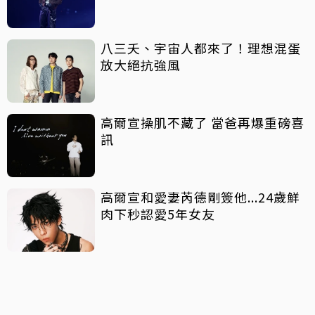
八三夭、宇宙人都來了！理想混蛋
放大絕抗強風
高爾宣操肌不藏了 當爸再爆重磅喜
訊
高爾宣和愛妻芮德剛簽他...24歲鮮
肉下秒認愛5年女友