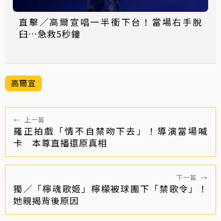
直擊／高爾宣唱一半衝下台！當場右手脫
臼…急救5秒鐘
高爾宣
←
上一篇
羅正拍戲「情不自禁吻下去」！導演當場喊
卡 本尊直播還原真相
下一篇
→
獨／「檸魂歌姬」檸檬被球團下「禁歌令」！
她親揭背後原因