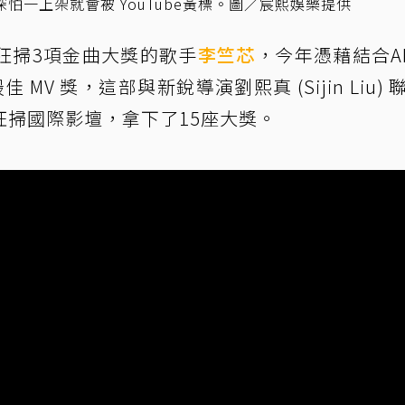
隊深怕一上架就會被 YouTube黃標。圖／宸熙娛樂提供
狂掃3項金曲大獎的歌手
李竺芯
，今年憑藉結合A
最佳 MV 獎，這部與新銳導演劉熙真 (Sijin Liu)
掃國際影壇，拿下了15座大獎。