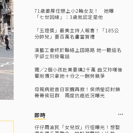
71歲姜厚任戀上小2輪女友！ 她曝
「七世因緣」：3歲就認定是他
「五燈獎」最美主持人報喜！「185公
分帥兒」要百萬名畫當賀禮
演藝工會終於聯絡上田路路 她一聽這名
字卻立刻掛電話
獨／2個小孩赴美要燒2千萬 曲艾玲嘆後
輩削價只拿她十分之一酬勞競爭
母親病逝昔日家醜再掀！侯炳瑩認封鎖
哥哥侯冠群 兩度抗癌近況曝光
即時
仔仔周渝民「女兒奴」行徑曝光！想娶