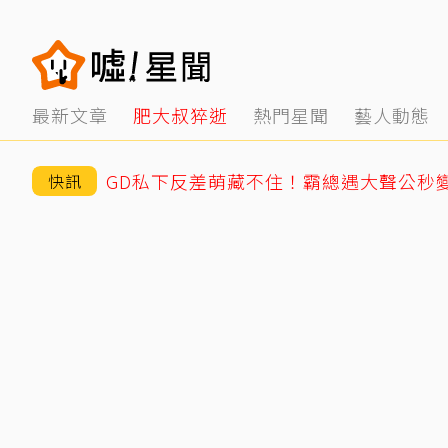
最新文章
肥大叔猝逝
熱門星聞
藝人動態
快訊