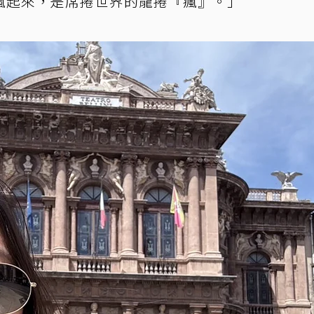
瘋起來，是席捲世界的龍捲『瘋』。」