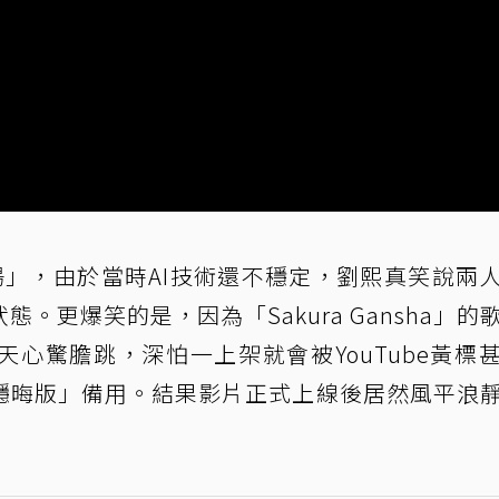
場」，由於當時AI技術還不穩定，劉熙真笑說兩
。更爆笑的是，因為「Sakura Gansha」的
心驚膽跳，深怕一上架就會被YouTube黃標
隱晦版」備用。結果影片正式上線後居然風平浪