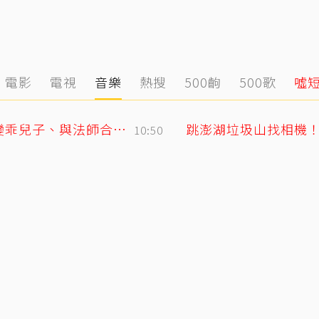
電影
電視
音樂
熱搜
500齣
500歌
噓
GD私下反差萌藏不住！霸總遇大聲公秒變乖兒子、與法師合照掀網暴動
跳澎湖垃圾山找相機
10:50