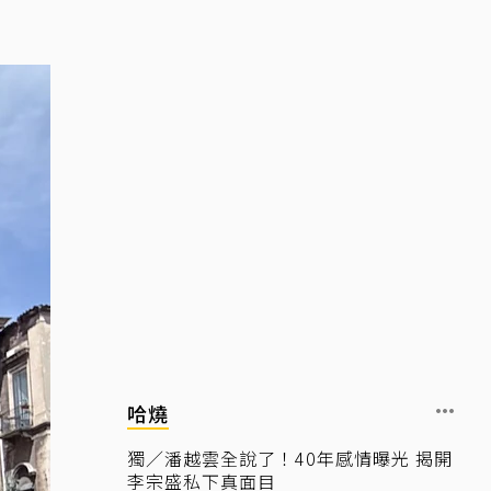
哈燒
獨／潘越雲全說了！40年感情曝光 揭開
李宗盛私下真面目