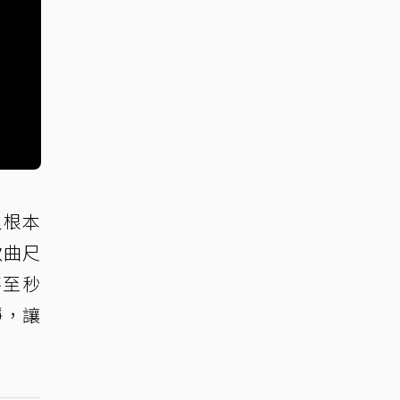
人根本
歌曲尺
甚至秒
靜，讓