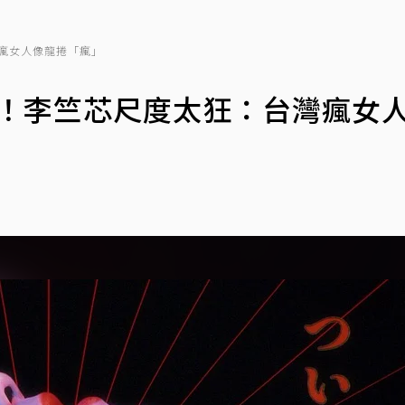
灣瘋女人像龍捲「瘋」
曲！李竺芯尺度太狂：台灣瘋女