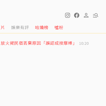
短片
娛樂有評
哈燒榜
噓粉
！放火揭民宿丟棄原因「誤認成按摩棒」
10:20