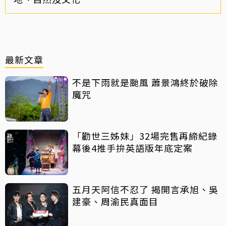
最新文章
不是下雨就是颱風 蕭景鴻終於破除
魔咒
「勸世三姊妹」32場完售再締紀錄
幕後4推手拚英語版年底定案
五月天阿信不忍了 揭開言承旭、吳
建豪、周渝民真面目