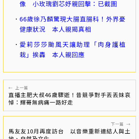
像 小玫瑰劉芯妤親回擊：已截圖
66歲徐乃麟驚現大腸直腸科！外界憂
健康狀況 本人親揭真相
愛莉莎莎颱風天讓助理「肉身護植
栽」挨轟 本人親回應
←
上一篇
直播主肥大叔46歲驟逝！昔競爭對手丟丟妹哀
悼：輝哥無病痛一路好走
下一篇
→
馬友友10月再度訪台 以音樂重新連結人與土
地、自然及文化