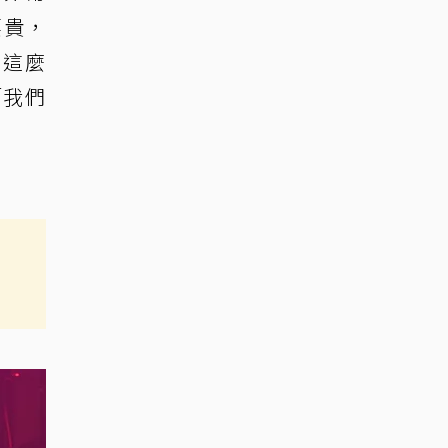
要貴，
會這麼
「我們