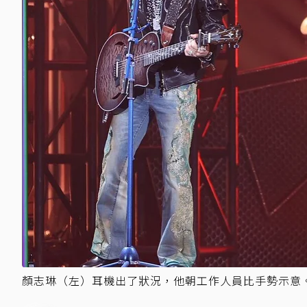
顏志琳（左）耳機出了狀況，他朝工作人員比手勢示意