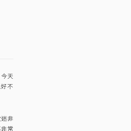
，今天
玩好不
歌迷非
都非常