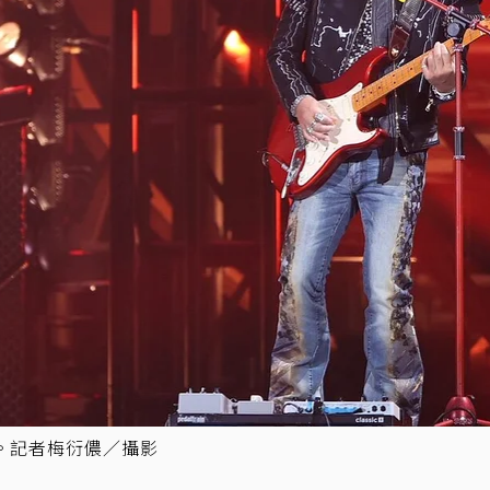
。記者梅衍儂／攝影