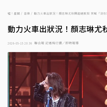
噓！星聞
音樂
動力火車出狀況！顏志琳尤秋興超絕默契 笑喊「沒在
動力火車出狀況！顏志琳尤
聯合報 記者梅衍儂／即時報導
2026-05-15 20:36