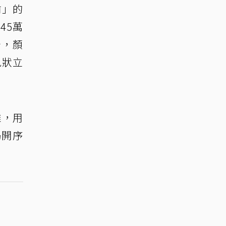
前」的
45萬
始，顏
見狀立
雄，用
揭開序