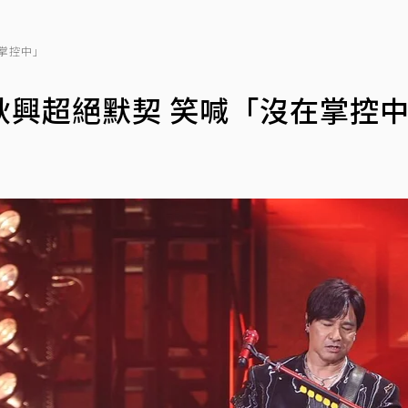
掌控中」
秋興超絕默契 笑喊「沒在掌控