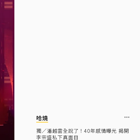
哈燒
獨／潘越雲全說了！40年感情曝光 揭開
李宗盛私下真面目