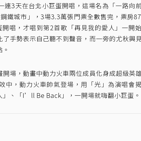
起一連3天在台北小巨蛋開唱，這場名為「一路向
鐵城市」，3場3.3萬張門票全數售完，票房87
蛋開唱，才唱到第2首歌「再見我的愛人」一開
比了手勢表示自己聽不到聲音，而一旁的尤秋興
點。
畫開場，動畫中動力火車兩位成員化身成超級英
效中，動力火車帥氣登場，用「光」為演唱會
「I’ll Be Back」，一開場就嗨翻小巨蛋。