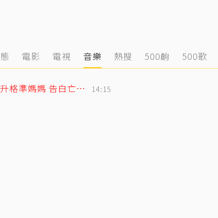
動態
電影
電視
音樂
熱搜
500齣
500歌
北影影后李亦捷父親節拋喜訊！曬產檢照升格準媽媽 告白亡父超感人
14:15