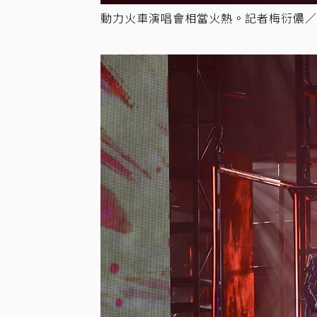
動力火車演唱會相當火熱。記者梅衍儂／