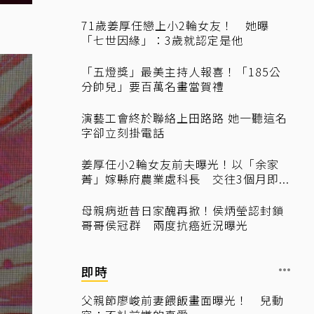
71歲姜厚任戀上小2輪女友！ 她曝
「七世因緣」：3歲就認定是他
「五燈獎」最美主持人報喜！「185公
分帥兒」要百萬名畫當賀禮
演藝工會終於聯絡上田路路 她一聽這名
字卻立刻掛電話
姜厚任小2輪女友前夫曝光！以「余家
菁」嫁縣府農業處科長 交往3個月即...
母親病逝昔日家醜再掀！侯炳瑩認封鎖
哥哥侯冠群 兩度抗癌近況曝光
即時
父親節廖峻前妻餵飯畫面曝光！ 兒動