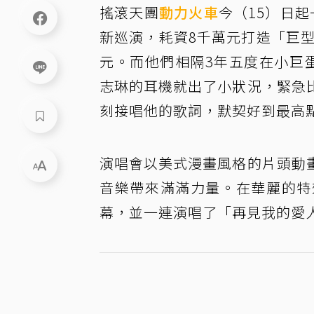
搖滾天團
動力火車
今（15）日
新巡演，耗資8千萬元打造「巨型鋼
元。而他們相隔3年五度在小巨
志琳的耳機就出了小狀況，緊急
刻接唱他的歌詞，默契好到最高
演唱會以美式漫畫風格的片頭動
音樂帶來滿滿力量。在華麗的特
幕，並一連演唱了「再見我的愛人」、