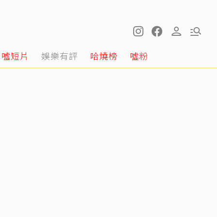
噓短片
娛樂有評
哈燒榜
噓粉