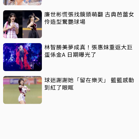
廉世彬慌張找鏡頭萌翻 古典芭蕾女
伶造型驚艷球場
林智勝美夢成真！張惠妹重返大巨
蛋係金A 日期曝光了
球迷謝謝她「留在樂天」 籃籃感動
到紅了眼眶