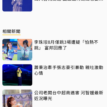
相關新聞
李珠珢8月僅跳3場遭疑「怕熱不
跳」 富邦回應了
蕭秉治牽手張志豪引暴動 親吐激動
心情
公司老闆台中超商遇害 河智媛最新
近況曝光