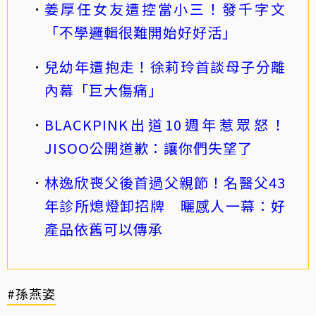
姜厚任女友遭控當小三！發千字文
「不學邏輯很難開始好好活」
兒幼年遭抱走！徐莉玲首談母子分離
內幕「巨大傷痛」
BLACKPINK出道10週年惹眾怒！
JISOO公開道歉：讓你們失望了
林逸欣喪父後首過父親節！名醫父43
年診所熄燈卸招牌 曬感人一幕：好
產品依舊可以傳承
#孫燕姿