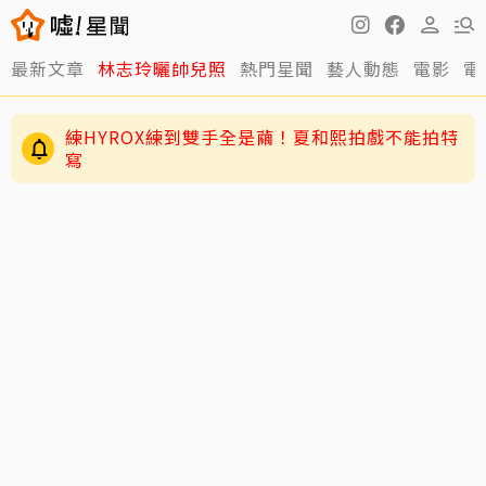
最新文章
林志玲曬帥兒照
熱門星聞
藝人動態
電影
電
練HYROX練到雙手全是繭！夏和熙拍戲不能拍特
寫
謝金燕父親節發文憶豬哥亮…「原本打一堆字」
卻刪掉