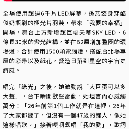
全場使用超過6千片LED屏幕，孫燕姿身穿酷
似奶瓶刷的極光片羽裝，帶來「我要的幸福」
開場，舞台上方新增超巨幅天幕SKY LED、6
條長30米的燈光結構，並在B2層增加整圈的環
場燈，合計使用1500顆電腦燈，搭配台北場專
屬的彩帶以及紙花，營造日落到星空的宇宙史
詩感。
唱完「綠光」之後，她激動說「大巨蛋可以多
大聲」，台下瞬間歡聲雷動，她坦言內心感觸
萬分：「26年前第1個工作就是在這裡，26年
了大家都變了，但沒有一個47歲的婦人，像她
這樣唱歌。」接著哽咽獻唱「我的愛」，歌詞