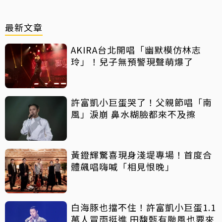
最新文章
AKIRA台北開唱「幽默模仿林志
玲」！兒子無預警現聲萌爆了
許富凱小巨蛋哭了！父親節唱「南
風」淚崩 鼻水糊臉都來不及擦
黃鐙輝驚喜現身淺堤專場！首度合
體飆唱嗨喊「相見恨晚」
白海豚也擋不住！許富凱小巨蛋1.1
萬人冒雨挺進 田馥甄有颱風也要來