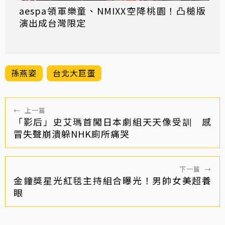
aespa領軍樂童、NMIXX空降桃園！凸槌版
演出成台灣限定
孫燕姿
台北大巨蛋
←
上一篇
「影后」史艾瑪首闖日本劇組天天像受訓 感
冒失聲崩潰躲NHK廁所痛哭
下一篇
→
金鐘獎星光紅毯主持組合曝光！男帥女美超養
眼