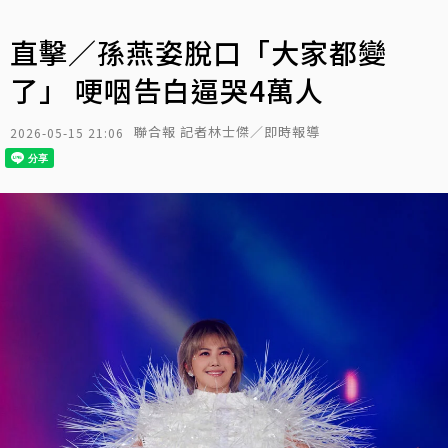
直擊／孫燕姿脫口「大家都變
了」 哽咽告白逼哭4萬人
聯合報 記者林士傑／即時報導
2026-05-15 21:06