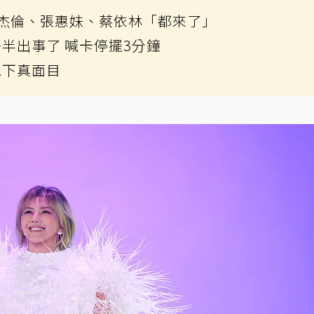
杰倫、張惠妹、蔡依林「都來了」
半出事了 喊卡停擺3分鐘
私下真面目