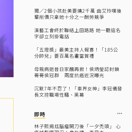
獨／2個小孩赴美要燒2千萬 曲艾玲嘆後
輩削價只拿她十分之一酬勞競爭
演藝工會終於聯絡上田路路 她一聽這名
字卻立刻掛電話
「五燈獎」最美主持人報喜！「185公
分帥兒」要百萬名畫當賀禮
母親病逝昔日家醜再掀！侯炳瑩認封鎖
哥哥侯冠群 兩度抗癌近況曝光
沉默7年不忍了！「車界女神」李冠儀發
長文控職場性騷、黑幕
即時
林子熙揭尪腦瘤開刀後「一夕禿頭」 心