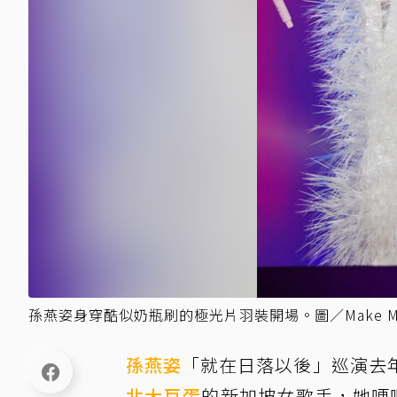
孫燕姿身穿酷似奶瓶刷的極光片羽裝開場。圖／Make Mu
孫燕姿
「就在日落以後」巡演去
北大巨蛋
的新加坡女歌手，她哽