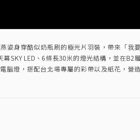
，孫燕姿身穿酷似奶瓶刷的極光片羽裝，帶來「我
SKY LED、6條長30米的燈光結構，並在B2
0顆電腦燈，搭配台北場專屬的彩帶以及紙花，營