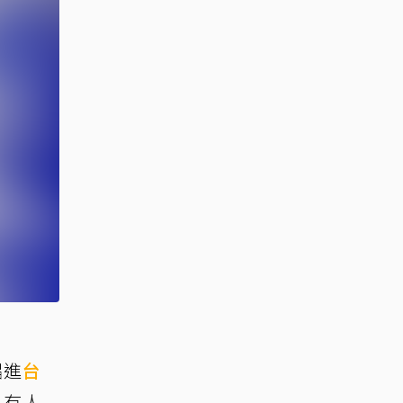
唱進
台
沒有人