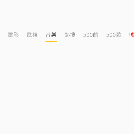
態
電影
電視
音樂
熱搜
500齣
500歌