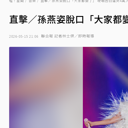
噓！星聞
音樂
直擊／孫燕姿脫口「大家都變了」 哽咽告白逼哭4萬
直擊／孫燕姿脫口「大家都變
聯合報 記者林士傑／即時報導
2026-05-15 21:06