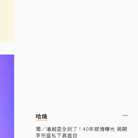
哈燒
獨／潘越雲全說了！40年感情曝光 揭開
李宗盛私下真面目