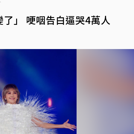
人
了」 哽咽告白逼哭4萬人