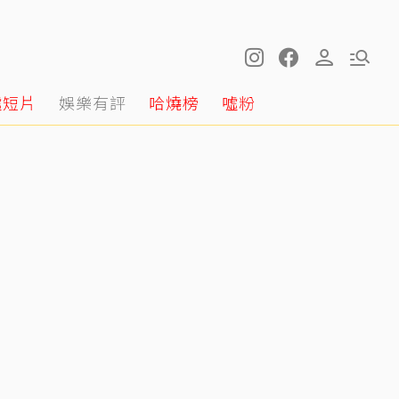
噓短片
娛樂有評
哈燒榜
噓粉