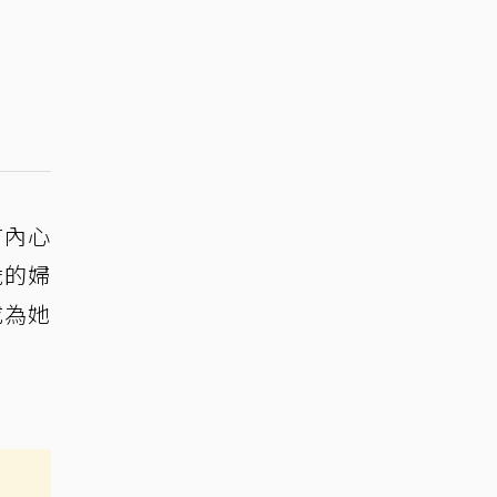
言內心
歲的婦
成為她