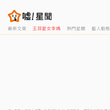
最新文章
王菲愛女李嫣
熱門星聞
藝人動