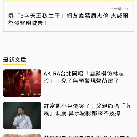
下一篇
→
爆「3字天王私生子」網友瘋猜周杰倫 杰威爾
怒發聲明喊告！
最新文章
AKIRA台北開唱「幽默模仿林志
玲」！兒子無預警現聲萌爆了
許富凱小巨蛋哭了！父親節唱「南
風」淚崩 鼻水糊臉都來不及擦