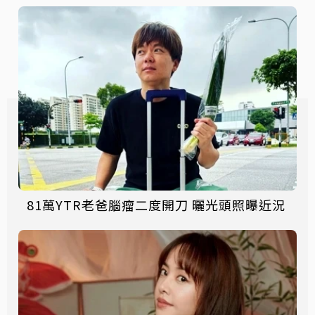
81萬YTR老爸腦瘤二度開刀 曬光頭照曝近況