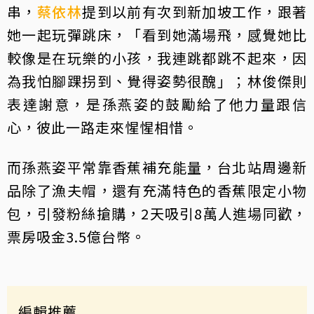
串，
蔡依林
提到以前有次到新加坡工作，跟著
她一起玩彈跳床，「看到她滿場飛，感覺她比
較像是在玩樂的小孩，我連跳都跳不起來，因
為我怕腳踝拐到、覺得姿勢很醜」；林俊傑則
表達謝意，是孫燕姿的鼓勵給了他力量跟信
心，彼此一路走來惺惺相惜。
而孫燕姿平常靠香蕉補充能量，台北站周邊新
品除了漁夫帽，還有充滿特色的香蕉限定小物
包，引發粉絲搶購，2天吸引8萬人進場同歡，
票房吸金3.5億台幣。
編輯推薦