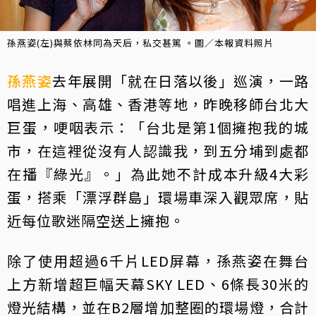
孫燕姿(左)與蔡依林同為天后，私交甚篤 。圖／本報資料照片
孫燕姿
去年展開「就在日落以後」巡演，一路
唱進上海、高雄、香港等地，昨晚移師台北大
巨蛋，哽咽表示：「台北是第1個擁抱我的城
市，在這裡從沒有人認識我，到五分埔到處都
在播『綠光』。」為此她不計成本升級4大彩
蛋，搭乘「漂浮群島」環場車深入觀眾席，貼
近每位歌迷隔空送上擁抱。
除了使用超過6千片LED屏幕，孫燕姿在舞台
上方新增超巨幅天幕SKY LED、6條長30米的
燈光結構，並在B2層增加整圈的環場燈，合計