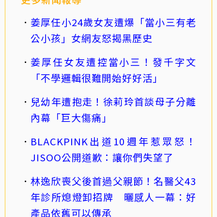
姜厚任小24歲女友遭爆「當小三有老
公小孩」女網友怒揭黑歷史
姜厚任女友遭控當小三！發千字文
「不學邏輯很難開始好好活」
兒幼年遭抱走！徐莉玲首談母子分離
內幕「巨大傷痛」
BLACKPINK出道10週年惹眾怒！
JISOO公開道歉：讓你們失望了
林逸欣喪父後首過父親節！名醫父43
年診所熄燈卸招牌 曬感人一幕：好
產品依舊可以傳承