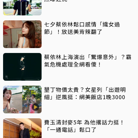
七夕蔡依林鬆口感情「織女過
節」！放送美背辣翻了
蔡依林上海演出「驚爆意外」？霸
氣危機處理全網看傻！
墾丁物價太貴？女星列「出遊明
細」逆風挺：網美飯店1晚3000
費玉清封麥5年 為他撂話力挺！
「一通電話」鬆口了