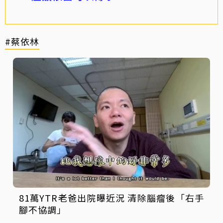
#蔡依林
81萬YTR老爸出院曝近況 清除腦瘤後「右手
腳不協調」