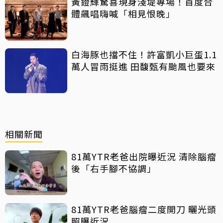
黃鐙輝驚喜現身淺堤專場！首度合
體飆唱嗨喊「相見恨晚」
白海豚也擋不住！許富凱小巨蛋1.1
萬人冒雨挺進 田馥甄有颱風也要來
相關新聞
81萬YTR老爸出院曝近況 清除腦瘤
後「右手腳不協調」
81萬YTR老爸腦瘤二度開刀 曬光頭
照曝近況