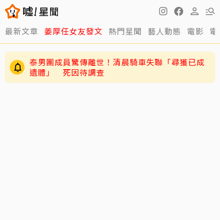
最新文章
姜厚任女友發文
熱門星聞
藝人動態
電影
電
泰男團成員驚傳離世！清晨騎車失聯「尋獲已成
遺體」 死因待調查