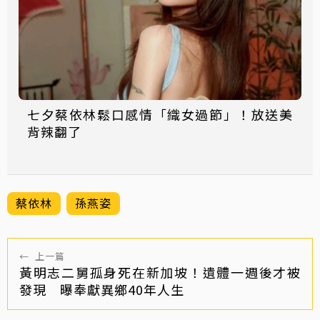
七夕蔡依林鬆口感情「織女過節」！放送美
背辣翻了
蔡依林
孫燕姿
←
上一篇
黃明志二舅孤身死在新加坡！遺體一週後才被
發現 曝奉獻異鄉40年人生