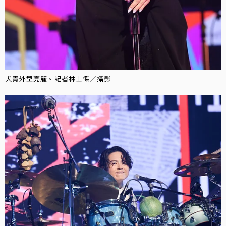
犬青外型亮麗。記者林士傑／攝影