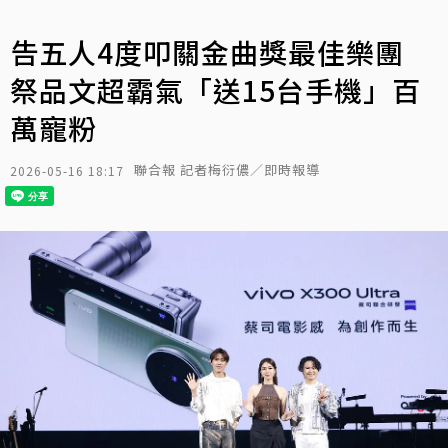
告五人4度叩關金曲獎最佳樂團
祭品文超霸氣「送15台手機」百
萬寵粉
聯合報 記者梅衍儂／即時報導
2026-05-16 18:17