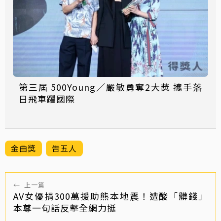
第三屆 500Young／嚴敏勇奪2大獎 攜手落
日飛車躍國際
金曲獎
告五人
←
上一篇
AV女優捐300萬援助熊本地震！遭酸「髒錢」
本尊一句話反擊全網力挺