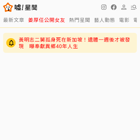
黃明志二舅孤身死在新加坡！遺體一週後才被發
最新文章
姜厚任公開女友
熱門星聞
藝人動態
電影
電
現 曝奉獻異鄉40年人生
獨／韓女嫌台男「很臭」掀熱議！唐綺陽砸百萬
推香水一句話替台男平反