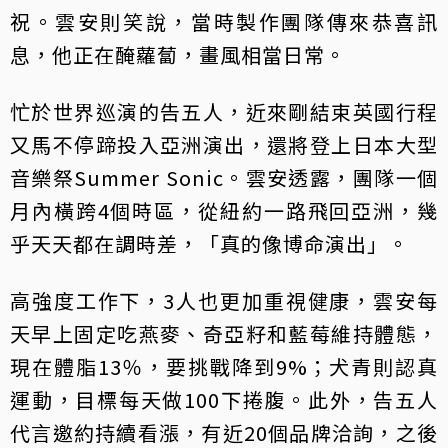
祝。雲安則笑說，當時製作團隊傳來恭喜訊
息，他正在醃蘿蔔，畫風相當日常。
忙於世界巡演的告五人，近來剛結束英國行程
又馬不停蹄投入亞洲演出，還將登上日本大型
音樂祭Summer Sonic。雲安透露，團隊一個
月內橫跨4個時區，從紐約一路飛回亞洲，幾
乎天天都在調時差，「真的像博命演出」。
高強度工作下，3人也更加重視健康，雲安每
天早上固定吃燕麥、奇亞籽和藍莓維持體態，
現在體脂13％，要挑戰降到9%；犬青則認真
運動，目標每天做100下捲腹。此外，告五人
代言邀約持續看漲，有近20個品牌洽詢，之後