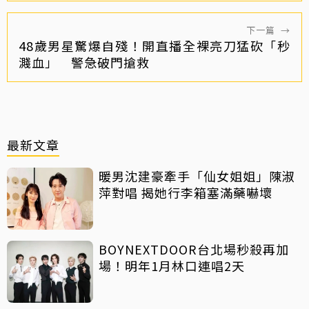
下一篇
→
48歲男星驚爆自殘！開直播全裸亮刀猛砍「秒
濺血」 警急破門搶救
最新文章
暖男沈建豪牽手「仙女姐姐」陳淑
萍對唱 揭她行李箱塞滿藥嚇壞
BOYNEXTDOOR台北場秒殺再加
場！明年1月林口連唱2天