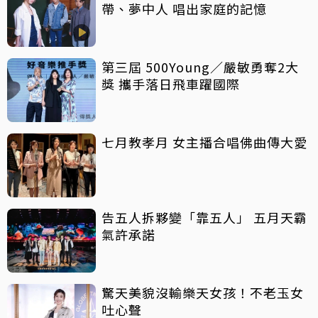
帶、夢中人 唱出家庭的記憶
第三屆 500Young／嚴敏勇奪2大
獎 攜手落日飛車躍國際
七月教孝月 女主播合唱佛曲傳大愛
告五人拆夥變「靠五人」 五月天霸
氣許承諾
驚天美貌沒輸樂天女孩！不老玉女
吐心聲