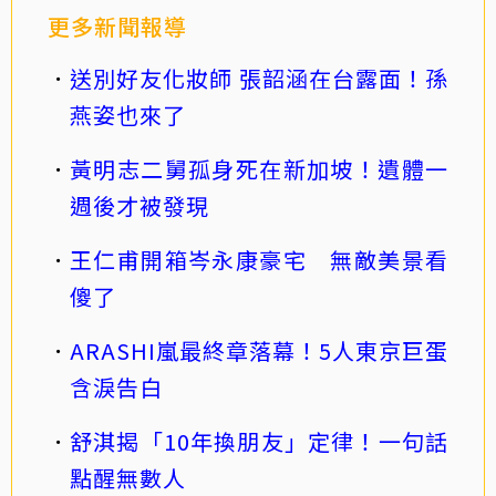
更多新聞報導
送別好友化妝師 張韶涵在台露面！孫
燕姿也來了
黃明志二舅孤身死在新加坡！遺體一
週後才被發現
王仁甫開箱岑永康豪宅 無敵美景看
傻了
ARASHI嵐最終章落幕！5人東京巨蛋
含淚告白
舒淇揭「10年換朋友」定律！一句話
點醒無數人