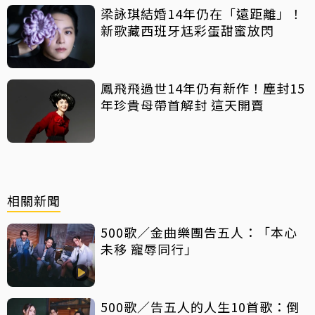
梁詠琪結婚14年仍在「遠距離」！
新歌藏西班牙尪彩蛋甜蜜放閃
鳳飛飛過世14年仍有新作！塵封15
年珍貴母帶首解封 這天開賣
相關新聞
500歌／金曲樂團告五人：「本心
未移 寵辱同行」
500歌／告五人的人生10首歌：倒