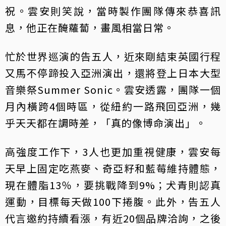
祝。雲安則笑說，當時製作團隊傳來恭喜訊
息，他正在醃蘿蔔，畫風相當日常。
忙於世界巡演的告五人，近來剛結束英國行程
又馬不停蹄投入亞洲演出，還將登上日本大型
音樂祭Summer Sonic。雲安透露，團隊一個
月內橫跨4個時區，從紐約一路飛回亞洲，幾
乎天天都在調時差，「真的像博命演出」。
高強度工作下，3人也更加重視健康，雲安每
天早上固定吃燕麥、奇亞籽和藍莓維持體態，
現在體脂13％，要挑戰降到9%；犬青則認真
運動，目標每天做100下捲腹。此外，告五人
代言邀約持續看漲，有近20個品牌洽詢，之後