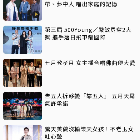
帶、夢中人 唱出家庭的記憶
第三屆 500Young／嚴敏勇奪2大
獎 攜手落日飛車躍國際
七月教孝月 女主播合唱佛曲傳大愛
告五人拆夥變「靠五人」 五月天霸
氣許承諾
驚天美貌沒輸樂天女孩！不老玉女
吐心聲