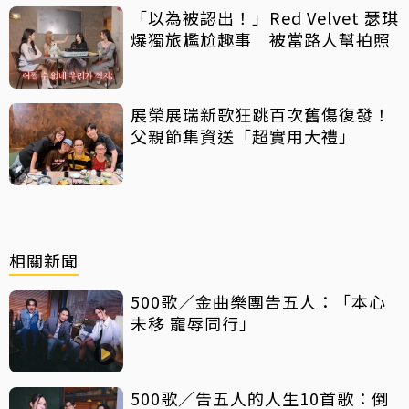
「以為被認出！」Red Velvet 瑟琪
爆獨旅尷尬趣事 被當路人幫拍照
展榮展瑞新歌狂跳百次舊傷復發！
父親節集資送「超實用大禮」
相關新聞
500歌／金曲樂團告五人：「本心
未移 寵辱同行」
500歌／告五人的人生10首歌：倒