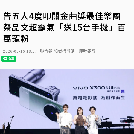
告五人4度叩關金曲獎最佳樂團
祭品文超霸氣「送15台手機」百
萬寵粉
聯合報 記者梅衍儂／即時報導
2026-05-16 18:17