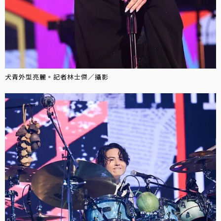
犬青外型亮麗。記者林士傑／攝影