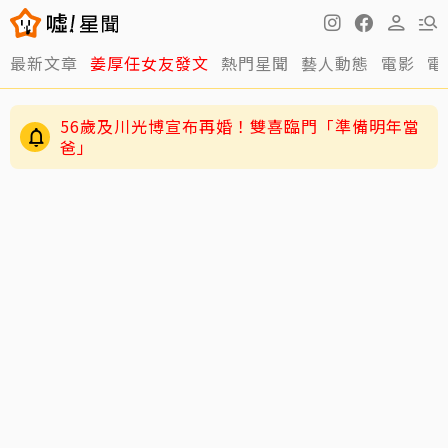
最新文章
姜厚任女友發文
熱門星聞
藝人動態
電影
電
56歲及川光博宣布再婚！雙喜臨門「準備明年當
爸」