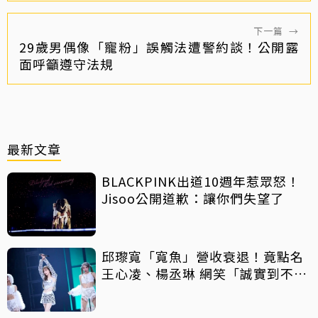
下一篇
→
29歲男偶像「寵粉」誤觸法遭警約談！公開露
面呼籲遵守法規
最新文章
BLACKPINK出道10週年惹眾怒！
Jisoo公開道歉：讓你們失望了
邱瓈寬「寬魚」營收衰退！竟點名
王心凌、楊丞琳 網笑「誠實到不
行」