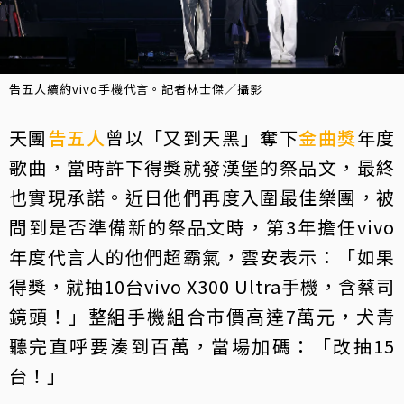
告五人續約vivo手機代言。記者林士傑／攝影
天團
告五人
曾以「又到天黑」奪下
金曲獎
年度
歌曲，當時許下得獎就發漢堡的祭品文，最終
也實現承諾。近日他們再度入圍最佳樂團，被
問到是否準備新的祭品文時，第3年擔任vivo
年度代言人的他們超霸氣，雲安表示：「如果
得獎，就抽10台vivo X300 Ultra手機，含蔡司
鏡頭！」整組手機組合市價高達7萬元，犬青
聽完直呼要湊到百萬，當場加碼：「改抽15
台！」