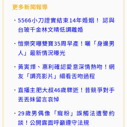
更多新聞報導
5566小刀證實結束14年婚姻！ 認與
台玻千金林文晴低調離婚
愷樂突曝雙寶35周早產！曬「身邊男
人」最新情況曝光
黃寅燁、惠利確認愛意深情熱吻！網
友「調亮影片」細看舌吻過程
直播主肥大叔46歲驟逝！昔競爭對手
丟丟妹留言哀悼
29歲男偶像「寵粉」誤觸法遭警約
談！公開露面呼籲遵守法規