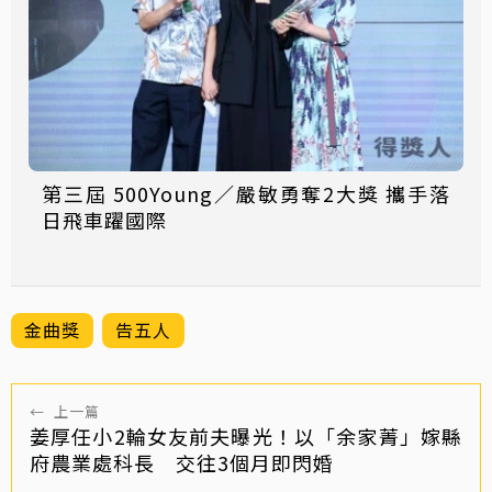
第三屆 500Young／嚴敏勇奪2大獎 攜手落
日飛車躍國際
金曲獎
告五人
←
上一篇
姜厚任小2輪女友前夫曝光！以「余家菁」嫁縣
府農業處科長 交往3個月即閃婚