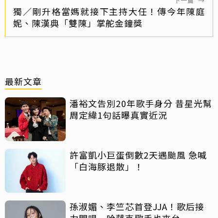
下一篇
→
獨／剛升格當媽就接下主持大任！傳今年陳庭
妮、陳漢典「雙陳」掌舵金鐘獎
最新文章
潘裕文告別20年歌手身分 昔星光幫
周定緯1句話曝真實近況
許富凱小巨蛋倒數2天遇颱風 急喊
「白海豚退散」！
孫淑媚、李竺芯首登JJA！歌后接
力開唱 哈薩克歌手也來台