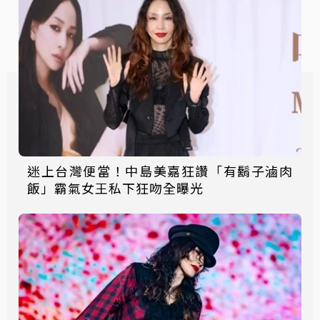
迷上台灣便當！中島美嘉狂讚「有鬍子滷肉
飯」霸氣女王私下狂吻全曝光