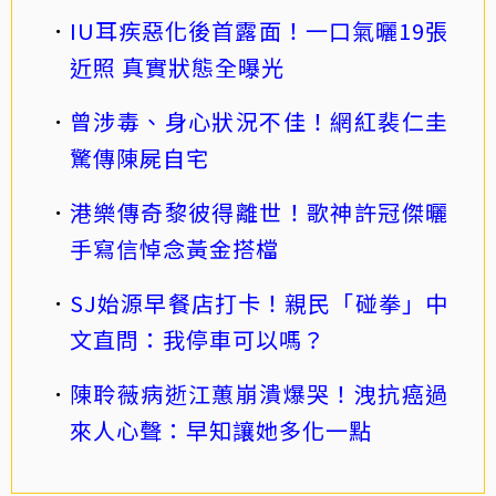
IU耳疾惡化後首露面！一口氣曬19張
近照 真實狀態全曝光
曾涉毒、身心狀況不佳！網紅裴仁圭
驚傳陳屍自宅
港樂傳奇黎彼得離世！歌神許冠傑曬
手寫信悼念黃金搭檔
SJ始源早餐店打卡！親民「碰拳」中
文直問：我停車可以嗎？
陳聆薇病逝江蕙崩潰爆哭！洩抗癌過
來人心聲：早知讓她多化一點