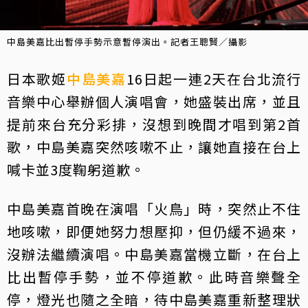
中島美嘉比出暫停手勢示意暫停演出。記者王聰賢／攝影
日本歌姬
中島美嘉
16日起一連2天在台北流行
音樂中心舉辦個人演唱會，她盛裝出席，並且
提前來台充分彩排，沒想到晚間才唱到第2首
歌，中島美嘉突然咳嗽不止，讓她直接在台上
喊卡並3度鞠躬道歉。
中島美嘉首晚在演唱「火鳥」時，突然止不住
地咳嗽，即便她努力想壓抑，但仍緩不過來，
沒辦法繼續演唱。中島美嘉當機立斷，在台上
比出暫停手勢，並不停道歉。此時音樂聲全
停，燈光也隨之全暗，待中島美嘉重新整理狀