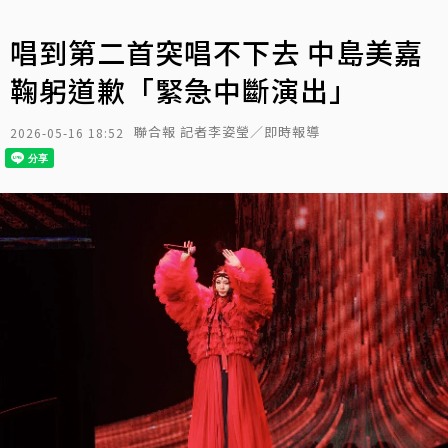
唱到第二首突唱不下去 中島美嘉
鞠躬道歉「緊急中斷演出」
聯合報 記者李姿瑩／即時報導
2026-05-16 18:52