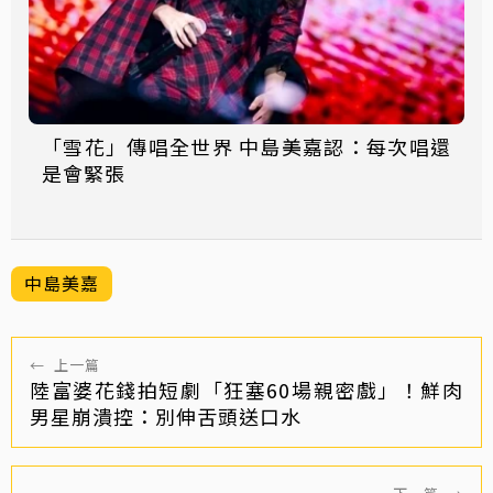
「雪花」傳唱全世界 中島美嘉認：每次唱還
是會緊張
中島美嘉
←
上一篇
陸富婆花錢拍短劇「狂塞60場親密戲」！鮮肉
男星崩潰控：別伸舌頭送口水