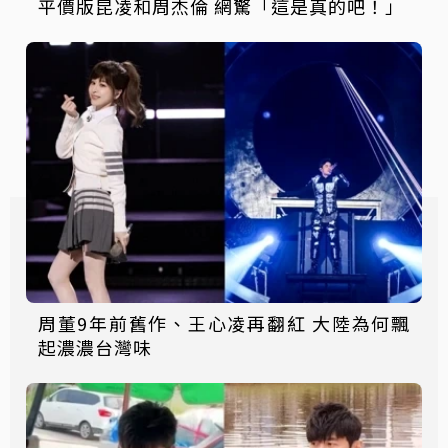
平價版昆凌和周杰倫 網驚「這是真的吧！」
周董9年前舊作、王心凌再翻紅 大陸為何飄
起濃濃台灣味