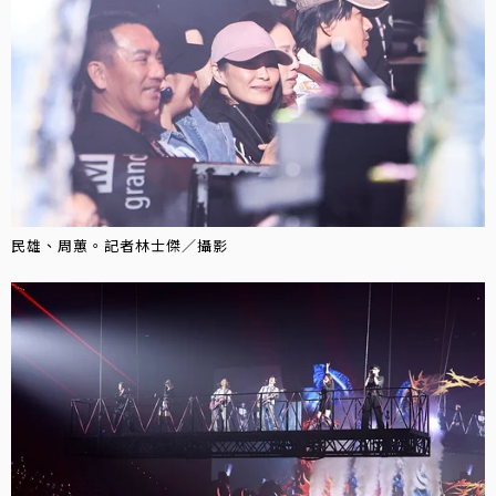
民雄、周蕙。記者林士傑／攝影