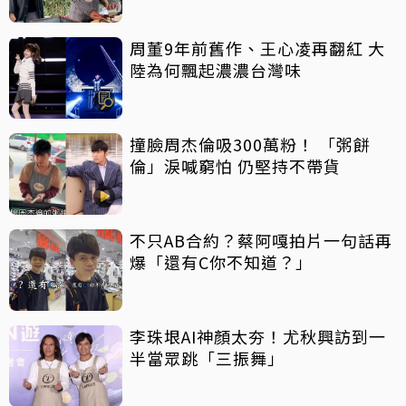
周董9年前舊作、王心凌再翻紅 大
陸為何飄起濃濃台灣味
撞臉周杰倫吸300萬粉！ 「粥餅
倫」淚喊窮怕 仍堅持不帶貨
不只AB合約？蔡阿嘎拍片一句話再
爆「還有C你不知道？」
李珠垠AI神顏太夯！尤秋興訪到一
半當眾跳「三振舞」