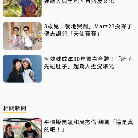
連結人與土地、自然及文化
3歲兒「躺地哭鬧」Marz23投降了
健志讚兒「天使寶寶」
阿妹妹成軍30年驚喜合體！「肚子
先碰肚子」超驚人近況曝光！
相關新聞
平價版昆凌和周杰倫 網驚「這是真
的吧！」