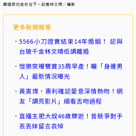
蕭煌奇也坐在台下。記者林士傑／攝影
更多新聞報導
5566小刀證實結束14年婚姻！ 認與
台玻千金林文晴低調離婚
愷樂突曝雙寶35周早產！曬「身邊男
人」最新情況曝光
黃寅燁、惠利確認愛意深情熱吻！網
友「調亮影片」細看舌吻過程
直播主肥大叔46歲驟逝！昔競爭對手
丟丟妹留言哀悼