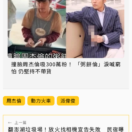
撞臉周杰倫吸300萬粉！ 「粥餅倫」淚喊窮
怕 仍堅持不帶貨
周杰倫
動力火車
派偉俊
←
上一篇
翻澎湖垃圾場！放火找相機宣告失敗 民宿曝