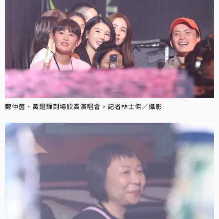
鄭仲茵、黃鐙輝到場欣賞演唱會。記者林士傑／攝影