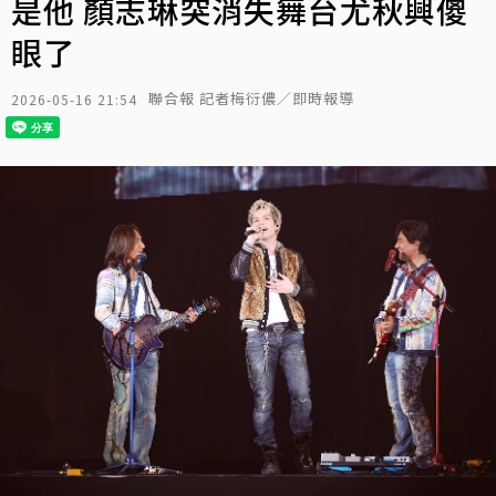
是他 顏志琳突消失舞台尤秋興傻
眼了
聯合報 記者梅衍儂／即時報導
2026-05-16 21:54