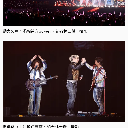
動力火車開唱相當有power。記者林士傑／攝影
派偉俊（中）擔任嘉賓。記者林士傑／攝影