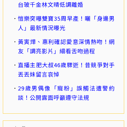
台玻千金林文晴低調離婚
愷樂突曝雙寶35周早產！曬「身邊男
人」最新情況曝光
黃寅燁、惠利確認愛意深情熱吻！網
友「調亮影片」細看舌吻過程
直播主肥大叔46歲驟逝！昔競爭對手
丟丟妹留言哀悼
29歲男偶像「寵粉」誤觸法遭警約
談！公開露面呼籲遵守法規