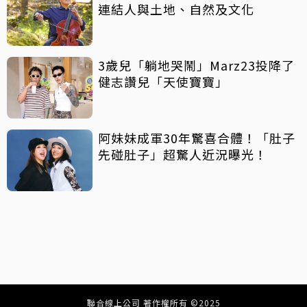
連結人與土地、自然及文化
3歲兒「躺地哭鬧」Marz23投降了
健志讚兒「天使寶寶」
阿妹妹成軍30年驚喜合體！「肚子
先碰肚子」超驚人近況曝光！
聯合線上公司 著作權所有 ©2025