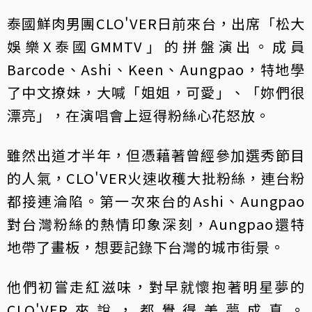
泰國鮮肉男團CLO'VER日前來台，出席「松大
娛樂X泰國GMMTV」的拼盤演出。成員
Barcode、Ashi、Keen、Aungpao，特地學
了中文撩妹，大喊「姐姐，可愛」、「妳們很
漂亮」，在演唱會上逗得粉絲心花怒放。
雖然出道才半年，但憑藉著曾經參加選秀節目
的人氣，CLO'VER火速收穫大批粉絲，連台粉
都接連淪陷。第一次來台的Ashi、Aungpao
對台灣粉絲的熱情印象深刻，Aungpao還特
地帶了畫板，想要記錄下台灣的城市街景。
他們初嘗走紅滋味，對早就懷抱著明星夢的
CLO'VER來說，都覺得美夢成真。