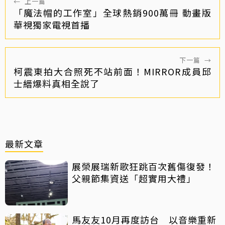
←
上一篇
「魔法帽的工作室」全球熱銷900萬冊 動畫版
華視獨家電視首播
下一篇
→
柯震東拍大合照死不站前面！MIRROR成員邱
士縉爆料真相全說了
最新文章
展榮展瑞新歌狂跳百次舊傷復發！
父親節集資送「超實用大禮」
馬友友10月再度訪台 以音樂重新