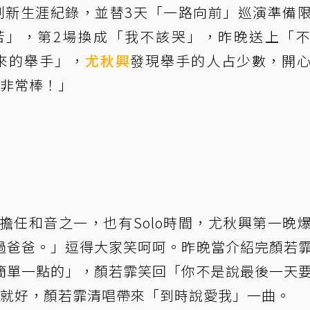
刷新生涯紀錄，並替3天「一路向前」巡演準備
苦」，第2場換成「我不該哭」，昨晚送上「
來的舉手」，
尤秋興
發現舉手的人占少數，開
，非常棒！」
擔任和音之一，也有Solo時間，尤秋興第一晚
過爸爸。」逗得大家笑呵呵。昨晚當介紹完顏若
簡單一點的」，顏若霏笑回「你不是說最後一天
力就好，顏若霏清唱帶來「到時說愛我」一曲。