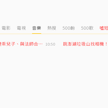
電影
電視
音樂
熱搜
500齣
500歌
噓
GD私下反差萌藏不住！霸總遇大聲公秒變乖兒子、與法師合照掀網暴動
跳澎湖垃圾山找相機
10:50