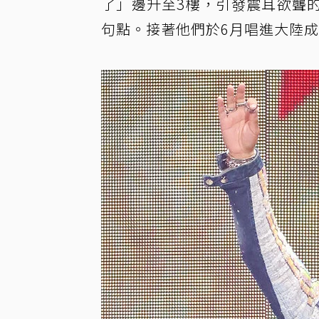
了」邊升至3樓，引發震耳欲聾
句點。接著他們於6月唱進大陸