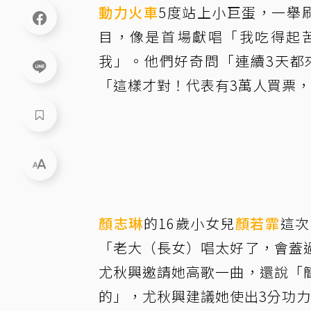
動力火車
5度站上小巨蛋，一舉
目，像是首場獻唱「我吃得起
我」。他們好奇問「連續3天都
「這樣才對！代表有3萬人買票
顏志琳
的16歲小女兒
顏若霏
這次
「老大（長女）唱太好了，會蓋
尤秋興邀請她高歌一曲，還說「
的」，尤秋興建議她使出3分功