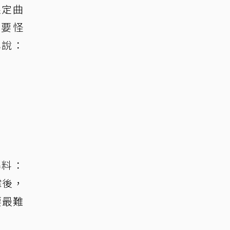
限定曲
不要怪
心說：
爆料：
霏後，
要最難