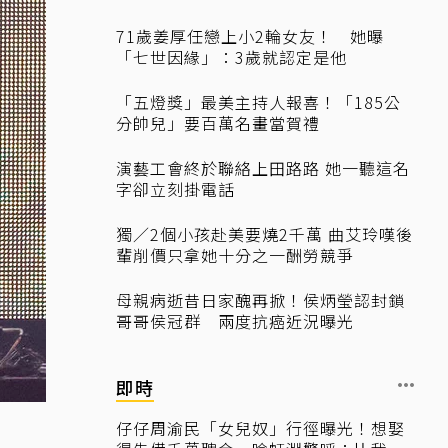
71歲姜厚任戀上小2輪女友！ 她曝
「七世因緣」：3歲就認定是他
「五燈獎」最美主持人報喜！「185公
分帥兒」要百萬名畫當賀禮
演藝工會終於聯絡上田路路 她一聽這名
字卻立刻掛電話
獨／2個小孩赴美要燒2千萬 曲艾玲嘆後
輩削價只拿她十分之一酬勞競爭
母親病逝昔日家醜再掀！侯炳瑩認封鎖
哥哥侯冠群 兩度抗癌近況曝光
即時
仔仔周渝民「女兒奴」行徑曝光！想娶