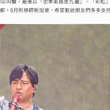
的尖叫聲，最後以「忠孝東路走九遍」、「彩虹
成都，8月則移師新加坡，希望歌迷朋友們多多支