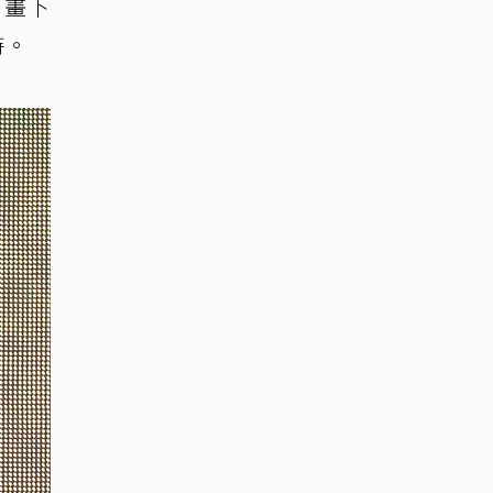
」畫下
持。