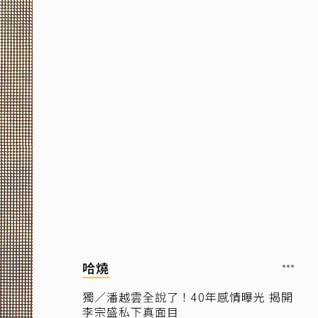
哈燒
獨／潘越雲全說了！40年感情曝光 揭開
李宗盛私下真面目