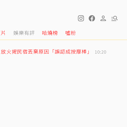
短片
娛樂有評
哈燒榜
噓粉
！放火揭民宿丟棄原因「誤認成按摩棒」
10:20