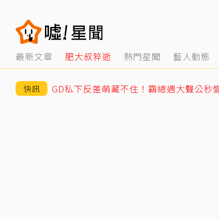
最新文章
肥大叔猝逝
熱門星聞
藝人動態
快訊