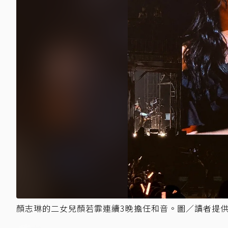
顏志琳的二女兒顏若霏連續3晚擔任和音。圖／讀者提