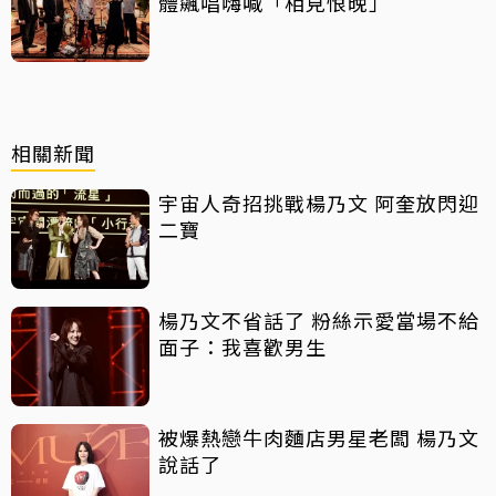
體飆唱嗨喊「相見恨晚」
相關新聞
宇宙人奇招挑戰楊乃文 阿奎放閃迎
二寶
楊乃文不省話了 粉絲示愛當場不給
面子：我喜歡男生
被爆熱戀牛肉麵店男星老闆 楊乃文
說話了