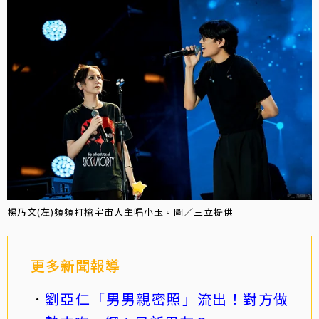
楊乃文(左)頻頻打槍宇宙人主唱小玉。圖／三立提供
更多新聞報導
劉亞仁「男男親密照」流出！對方做