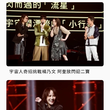
宇宙人奇招挑戰楊乃文 阿奎放閃迎二寶