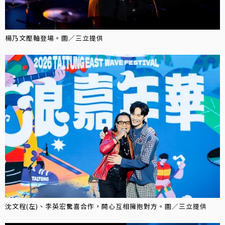
楊乃文壓軸登場。圖／三立提供
沈文程(左)、李英宏驚喜合作，開心互相擁抱對方。圖／三立提供