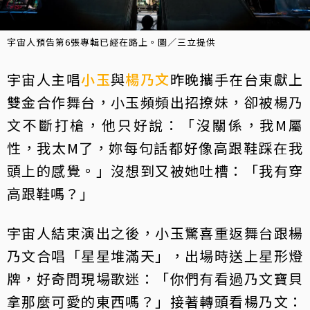
宇宙人預告第6張專輯已經在路上。圖／三立提供
宇宙人主唱
小玉
與
楊乃文
昨晚攜手在台東獻上
雙金合作舞台，小玉頻頻出招撩妹，卻被楊乃
文不斷打槍，他只好說：「沒關係，我M屬
性，我太M了，妳每句話都好像高跟鞋踩在我
頭上的感覺。」沒想到又被她吐槽：「我有穿
高跟鞋嗎？」
宇宙人結束演出之後，小玉驚喜重返舞台跟楊
乃文合唱「星星堆滿天」，出場時送上星形燈
牌，好奇問現場歌迷：「你們有看過乃文寶貝
拿那麼可愛的東西嗎？」接著轉頭看楊乃文：