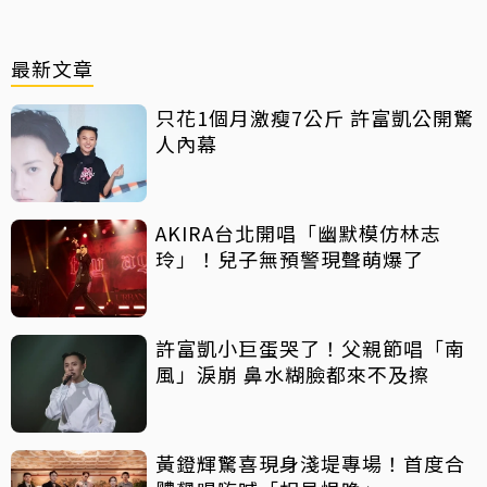
最新文章
只花1個月激瘦7公斤 許富凱公開驚
人內幕
AKIRA台北開唱「幽默模仿林志
玲」！兒子無預警現聲萌爆了
許富凱小巨蛋哭了！父親節唱「南
風」淚崩 鼻水糊臉都來不及擦
黃鐙輝驚喜現身淺堤專場！首度合