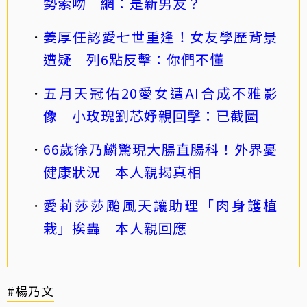
勢索吻 網：是新男友？
姜厚任認愛七世重逢！女友學歷背景
遭疑 列6點反擊：你們不懂
五月天冠佑20愛女遭AI合成不雅影
像 小玫瑰劉芯妤親回擊：已截圖
66歲徐乃麟驚現大腸直腸科！外界憂
健康狀況 本人親揭真相
愛莉莎莎颱風天讓助理「肉身護植
栽」挨轟 本人親回應
#楊乃文