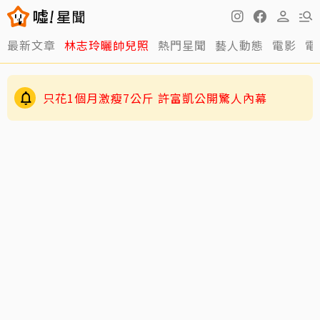
最新文章
林志玲曬帥兒照
熱門星聞
藝人動態
電影
電
只花1個月激瘦7公斤 許富凱公開驚人內幕