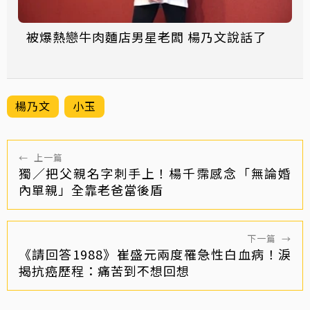
被爆熱戀牛肉麵店男星老闆 楊乃文說話了
楊乃文
小玉
←
上一篇
獨／把父親名字刺手上！楊千霈感念「無論婚
內單親」全靠老爸當後盾
下一篇
→
《請回答1988》崔盛元兩度罹急性白血病！淚
揭抗癌歷程：痛苦到不想回想