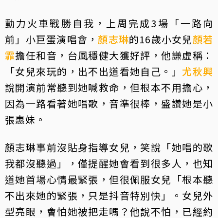
動力火車戰勝自我，上周完成3場「一路向
前」小巨蛋演唱會，
顏志琳
的16歲小女兒
顏若
霏
擔任和音，台風穩健大獲好評，他謙虛稱：
「女兒來玩的，出不出道看她自己。」
尤秋興
說開演前常聽到她喊救命，但根本不用擔心，
因為一路看著她唱歌，音準很棒，盛讚她是小
張惠妹。
顏志琳事前沒貼身指導女兒，笑說「她唱的歌
我都沒聽過」，僅提醒她會看到很多人，也知
道她首場心情最緊張，但很佩服女兒「根本聽
不出來她的緊張，只是抖音特別快」。女兒外
型亮眼，會怕她被把走嗎？他說不怕，已經約