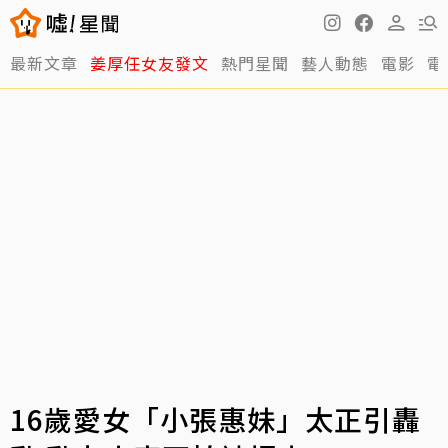
最新文章
姜厚任女友發文
熱門星聞
藝人動態
電影
電
16歲愛女「小張惠妹」太正引轟