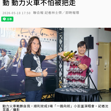
動 動力火車不怕被把走
聯合報 記者林士傑／即時報導
2026-05-18 17:50
動力火車戰勝自我，順利完成3場「一路向前」小巨蛋演唱會。記者沈
昱嘉／攝影