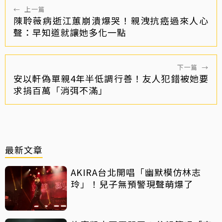
←
上一篇
陳聆薇病逝江蕙崩潰爆哭！親洩抗癌過來人心
聲：早知道就讓她多化一點
下一篇
→
安以軒偽單親4年半低調行善！友人犯錯被她要
求捐百萬「消弭不滿」
最新文章
AKIRA台北開唱「幽默模仿林志
玲」！兒子無預警現聲萌爆了