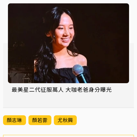
最美星二代征服萬人 大咖老爸身分曝光
顏志琳
顏若霏
尤秋興