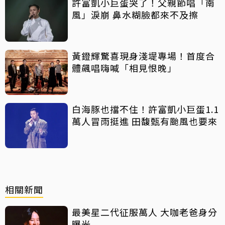
許富凱小巨蛋哭了！父親節唱「南
風」淚崩 鼻水糊臉都來不及擦
黃鐙輝驚喜現身淺堤專場！首度合
體飆唱嗨喊「相見恨晚」
白海豚也擋不住！許富凱小巨蛋1.1
萬人冒雨挺進 田馥甄有颱風也要來
相關新聞
最美星二代征服萬人 大咖老爸身分
曝光