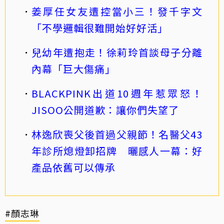
姜厚任女友遭控當小三！發千字文
「不學邏輯很難開始好好活」
兒幼年遭抱走！徐莉玲首談母子分離
內幕「巨大傷痛」
BLACKPINK出道10週年惹眾怒！
JISOO公開道歉：讓你們失望了
林逸欣喪父後首過父親節！名醫父43
年診所熄燈卸招牌 曬感人一幕：好
產品依舊可以傳承
#顏志琳