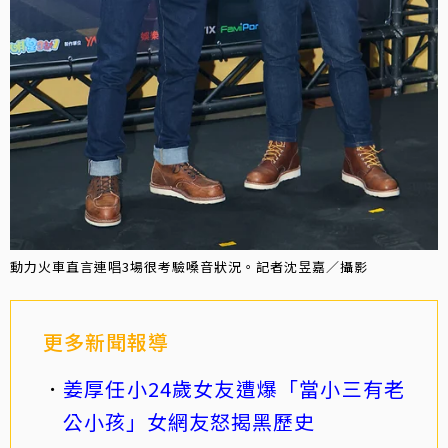
動力火車直言連唱3場很考驗嗓音狀況。記者沈昱嘉／攝影
更多新聞報導
姜厚任小24歲女友遭爆「當小三有老
公小孩」女網友怒揭黑歷史