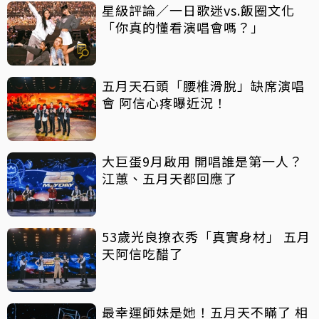
星級評論／一日歌迷vs.飯圈文化
「你真的懂看演唱會嗎？」
五月天石頭「腰椎滑脫」缺席演唱
會 阿信心疼曝近況！
大巨蛋9月啟用 開唱誰是第一人？
江蕙、五月天都回應了
53歲光良撩衣秀「真實身材」 五月
天阿信吃醋了
最幸運師妹是她！五月天不瞞了 相