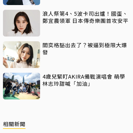
浪人祭第4、5波卡司出爐！國蛋、
鄭宜農領軍 日本傳奇樂團首攻安平
閻奕格豁出去了？被逼到極限大爆
發
4歲兒緊盯AKIRA備戰演唱會 萌學
林志玲甜喊「加油」
相關新聞