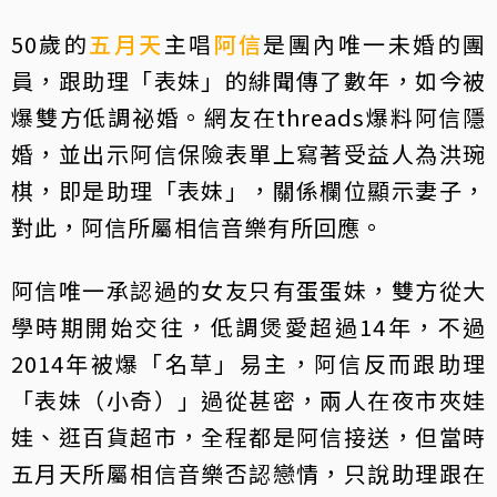
50歲的
五月天
主唱
阿信
是團內唯一未婚的團
員，跟助理「表妹」的緋聞傳了數年，如今被
爆雙方低調祕婚。網友在threads爆料阿信隱
婚，並出示阿信保險表單上寫著受益人為洪琬
棋，即是助理「表妹」，關係欄位顯示妻子，
對此，阿信所屬相信音樂有所回應。
阿信唯一承認過的女友只有蛋蛋妹，雙方從大
學時期開始交往，低調煲愛超過14年，不過
2014年被爆「名草」易主，阿信反而跟助理
「表妹（小奇）」過從甚密，兩人在夜市夾娃
娃、逛百貨超市，全程都是阿信接送，但當時
五月天所屬相信音樂否認戀情，只說助理跟在