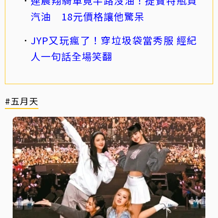
連晨翔騎車竟半路沒油！提寶特瓶買
汽油 18元價格讓他驚呆
JYP又玩瘋了！穿垃圾袋當秀服 經紀
人一句話全場笑翻
#五月天