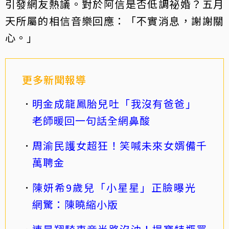
引發網友熱議。對於阿信是否低調祕婚？五月
天所屬的相信音樂回應：「不實消息，謝謝關
心。」
更多新聞報導
明金成龍鳳胎兒吐「我沒有爸爸」
老師暖回一句話全網鼻酸
周渝民護女超狂！笑喊未來女婿備千
萬聘金
陳妍希9歲兒「小星星」正臉曝光
網驚：陳曉縮小版