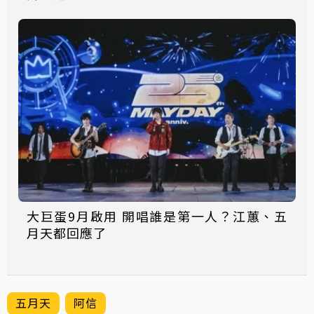
大巨蛋9月啟用 開唱誰是第一人？江蕙、五
月天都回應了
五月天
阿信