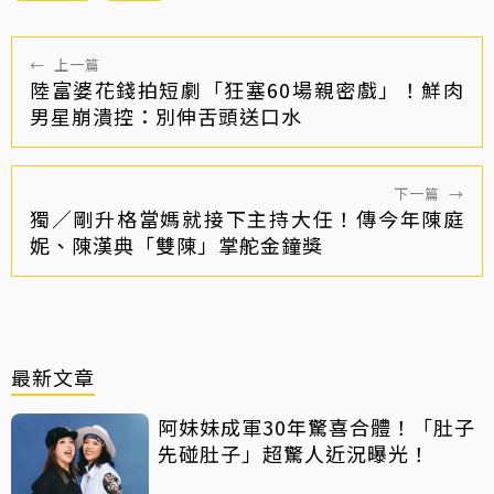
←
上一篇
陸富婆花錢拍短劇「狂塞60場親密戲」！鮮肉
男星崩潰控：別伸舌頭送口水
下一篇
→
獨／剛升格當媽就接下主持大任！傳今年陳庭
妮、陳漢典「雙陳」掌舵金鐘獎
最新文章
阿妹妹成軍30年驚喜合體！「肚子
先碰肚子」超驚人近況曝光！