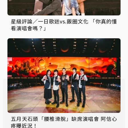
星級評論／一日歌迷vs.飯圈文化 「你真的懂
看演唱會嗎？」
五月天石頭「腰椎滑脫」缺席演唱會 阿信心
疼曝近況！