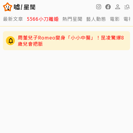
周董兒子Romeo變身「小小中醫」！昆凌驚爆8
最新文章
5566小刀離婚
熱門星聞
藝人動態
電影
電
歲兒會把脈
男星二度罹急性白血病！淚揭抗癌歷程：痛苦到
不想回想