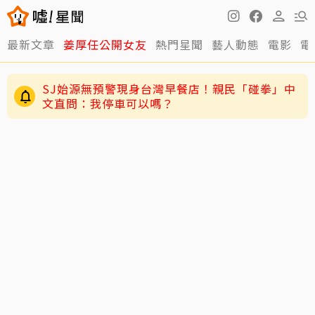
最新文章
姜厚任公開女友
熱門星聞
藝人動態
電影
電
SJ始源無預警現身台灣早餐店！親民「碰拳」中
文直問：我停車可以嗎？