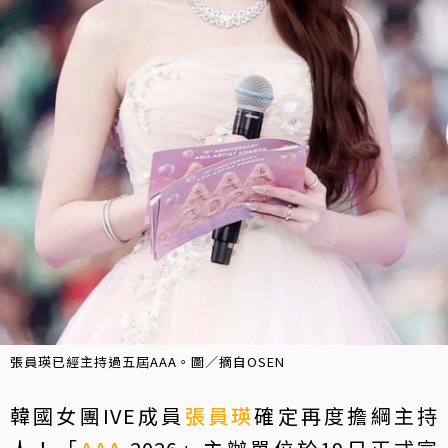
張員瑛已經主持過五屆AAA。圖／摘自OSEN
韓國女團IVE成員
張員瑛
確定再度擔綱主持