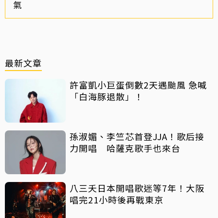
氣
最新文章
許富凱小巨蛋倒數2天遇颱風 急喊
「白海豚退散」！
孫淑媚、李竺芯首登JJA！歌后接
力開唱 哈薩克歌手也來台
八三夭日本開唱歌迷等7年！大阪
唱完21小時後再戰東京