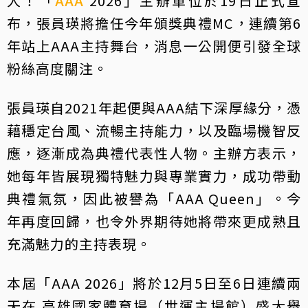
人！「
AAA
2026」主辦單位於19日正式宣
布，張員瑛將擔任今年頒獎典禮MC，連續第6
年站上AAA主持舞台，消息一公開便引發全球
粉絲高度關注。
張員瑛自2021年起便與AAA結下深厚緣分，憑
藉穩定台風、流暢主持能力，以及臨場機智反
應，逐漸成為典禮代表性人物。主辦方表示，
她每年皆展現獨特魅力與專業實力，成功帶動
典禮氣氛，因此被譽為「AAA Queen」。今
年再度回歸，也令外界期待她將帶來更成熟且
充滿魅力的主持表現。
本屆「AAA 2026」將於12月5日至6日連續兩
天在 高雄國家體育場（世運主場館）盛大舉