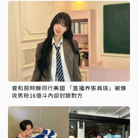
曾和房時爀同行美國 「直播界張員瑛」被爆
收男粉16億斗內卻封鎖對方