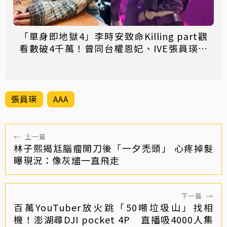
「單身即地獄4」李時安致命Killing part觀
看數破4千萬！曾同台權恩妃、IVE張員瑛、
「魷魚2」曹柔理
張員瑛
AAA
←
上一篇
林子熙揭尪腦瘤開刀後「一夕禿頭」 心疼掉髮
曝現況：像灰燼一直飛走
下一篇
→
百萬YouTuber放火跳「50噸垃圾山」找相
機！澎湖尋DJI pocket 4P 直播吸4000人集