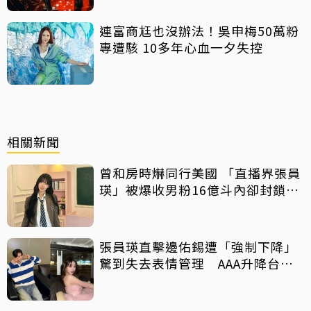
連富商尪也沒辦法！吳申梅50萬粉
專遭駭 10多年心血一夕失控
相關新聞
曾和房時爀同行美國 「直播界張員
瑛」被爆收男粉16億斗內卻封鎖對
方
張員瑛直擊邊佑錫遭「強制下降」
驚到失去表情管理 AAA升降台事
故2人反應網笑翻