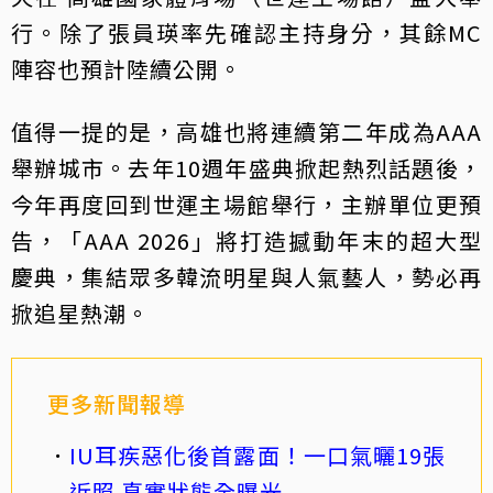
行。除了張員瑛率先確認主持身分，其餘MC
陣容也預計陸續公開。
值得一提的是，高雄也將連續第二年成為AAA
舉辦城市。去年10週年盛典掀起熱烈話題後，
今年再度回到世運主場館舉行，主辦單位更預
告，「AAA 2026」將打造撼動年末的超大型
慶典，集結眾多韓流明星與人氣藝人，勢必再
掀追星熱潮。
更多新聞報導
IU耳疾惡化後首露面！一口氣曬19張
近照 真實狀態全曝光