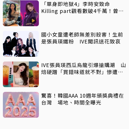
「單身即地獄4」李時安致命
Killing part觀看數破4千萬！曾同
台權恩妃、IVE張員瑛、「魷魚2」
曹柔理
國小女童遭老師無差別殺害！生前
是張員瑛鐵粉 IVE聞訊送花致哀
IVE張員瑛西瓜烏龍引爆搶購潮 山
焙硬蹭「買錯味道就不對」慘遭炎
上
驚喜！韓國AAA 10週年頒獎典禮在
台灣 場地、時間全曝光