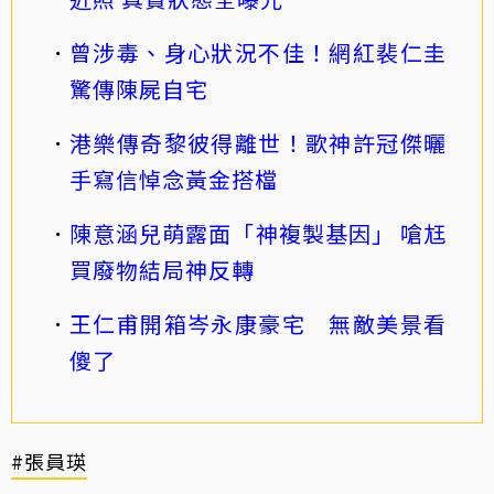
曾涉毒、身心狀況不佳！網紅裴仁圭
驚傳陳屍自宅
港樂傳奇黎彼得離世！歌神許冠傑曬
手寫信悼念黃金搭檔
陳意涵兒萌露面「神複製基因」 嗆尪
買廢物結局神反轉
王仁甫開箱岑永康豪宅 無敵美景看
傻了
#張員瑛