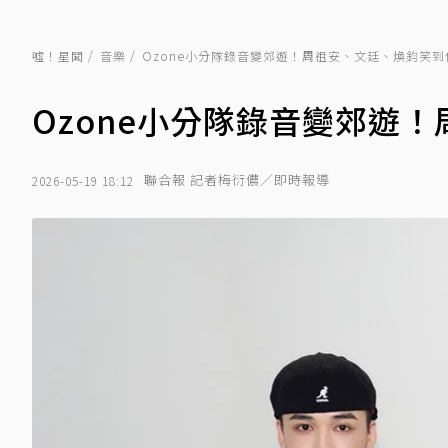
噓！星聞
音樂
Ozone小分隊錄音變郊遊！周祖安、文廷、煥鈞笑
Ozone小分隊錄音變郊遊
聯合報 記者梅衍儂／即時報導
2026-05-19 18:12