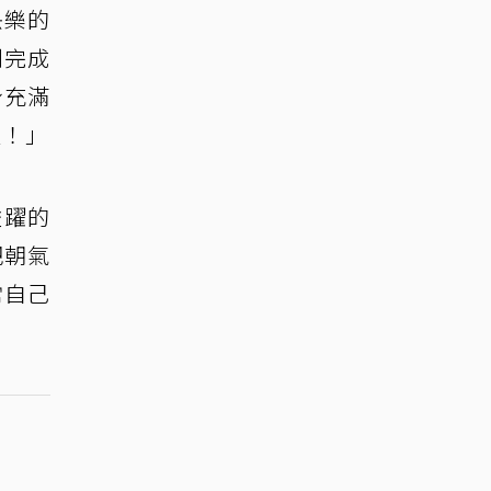
快樂的
刻完成
身充滿
過！」
雀躍的
把朝氣
常自己