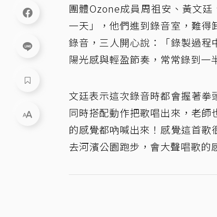
團體Ozone成員周祖安、黃文
一天」，他們進到錄音室，難得
錄音，三人開心說：「錄製過程
陽光感與輕盈節奏，常常錄到一
文廷表示這次錄音時都會握著拳
同時搭配動作把歌唱出來，老師
的感覺都吶喊出來！感覺這首歌
去河濱公園跑步，會大聲唱歌的