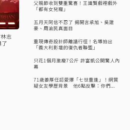
父親節收到雙重驚喜！王識賢戲裡戲外
「都有女兒寵」
五月天阿信不忍了 揭開言承旭、吳建
豪、周渝民真面目
仿林志
重現傳奇設計師離譜行徑！名導拍出
爆了
「義大利影壇的復仇者聯盟」
只花1個月激瘦7公斤 許富凱公開驚人內
幕
71歲姜厚任認愛爆「七世重逢」！網質
疑女友學歷背景 他6點反擊：你們...