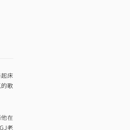
樂起床
氣的歌
而他在
GJ老