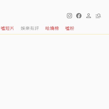
噓短片
娛樂有評
哈燒榜
噓粉