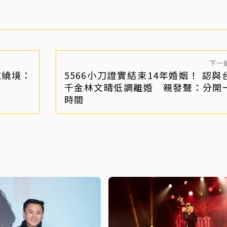
下一
憶繞境：
5566小刀證實結束14年婚姻！ 認與
千金林文晴低調離婚 親發聲：分開
時間