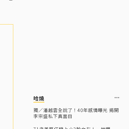
哈燒
獨／潘越雲全說了！40年感情曝光 揭開
李宗盛私下真面目
71歲姜厚任戀上小2輪女友！ 她曝