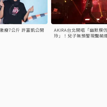
激瘦7公斤 許富凱公開
AKIRA台北開唱「幽默模
玲」！兒子無預警現聲萌