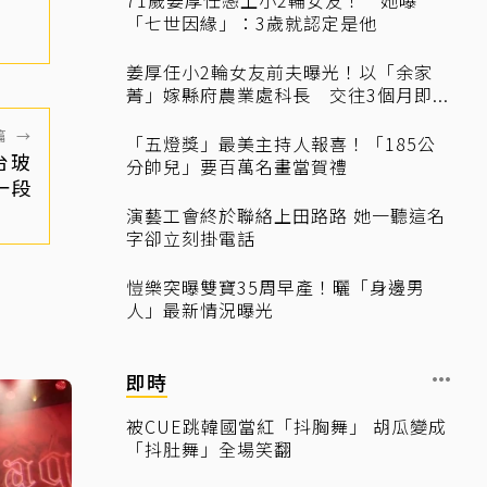
「七世因緣」：3歲就認定是他
姜厚任小2輪女友前夫曝光！以「余家
菁」嫁縣府農業處科長 交往3個月即...
篇
→
「五燈獎」最美主持人報喜！「185公
台玻
分帥兒」要百萬名畫當賀禮
一段
演藝工會終於聯絡上田路路 她一聽這名
字卻立刻掛電話
愷樂突曝雙寶35周早產！曬「身邊男
人」最新情況曝光
即時
被CUE跳韓國當紅「抖胸舞」 胡瓜變成
「抖肚舞」全場笑翻