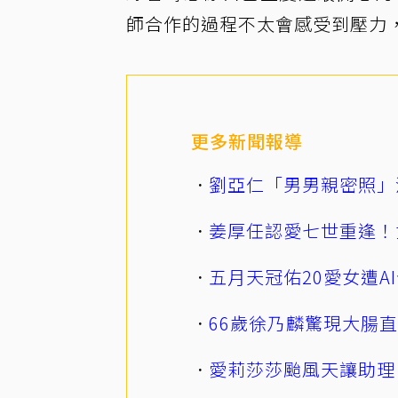
師合作的過程不太會感受到壓力，
更多新聞報導
劉亞仁「男男親密照」
姜厚任認愛七世重逢！
五月天冠佑20愛女遭
66歲徐乃麟驚現大腸
愛莉莎莎颱風天讓助理