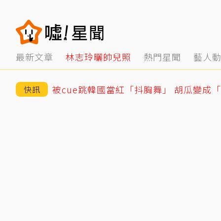
最新文章
林志玲曬帥兒照
熱門星聞
藝人
被cue跳韓國當紅「抖胸舞」 胡瓜變成
快訊