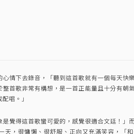
的心情下去錄音，「聽到這首歌就有一個每天快
於整首歌非常有構想，是一首正能量且十分有朝
成配唱。」
象是覺得這首歌蠻可愛的，感覺很適合文廷！」
一天，很慵懶、很舒服、正向又充滿笑容，「和