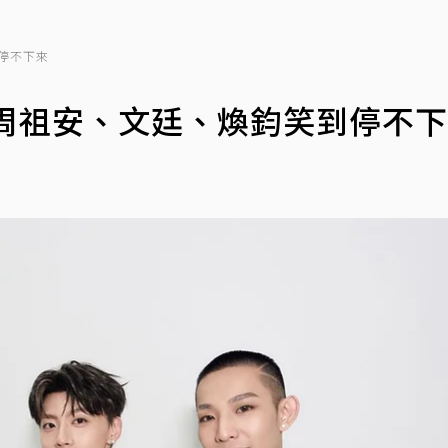
到停不下來
！周祖安、文廷、煥鈞笑到停不