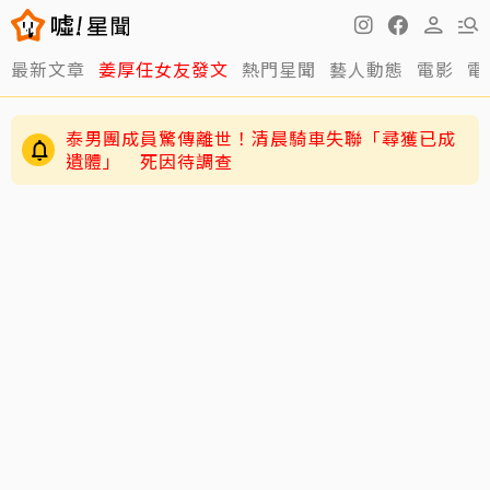
最新文章
姜厚任女友發文
熱門星聞
藝人動態
電影
電
泰男團成員驚傳離世！清晨騎車失聯「尋獲已成
遺體」 死因待調查