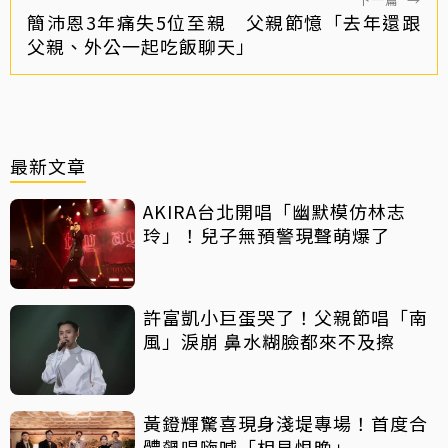
簡沛恩3年痛失5位至親 父親節憶「去年還跟
父親、外公一起吃飯聊天」
最新文章
AKIRA台北開唱「幽默模仿林志
玲」！兒子無預警現聲萌爆了
許富凱小巨蛋哭了！父親節唱「南
風」淚崩 鼻水糊臉都來不及擦
黃鐙輝驚喜現身淺堤專場！首度合
體飆唱嗨喊「相見恨晚」