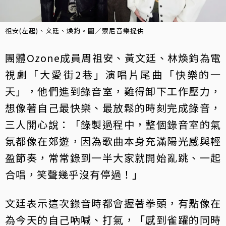
祖安(左起)、文廷、煥鈞。圖／索尼音樂提供
團體Ozone成員周祖安、黃文廷、林煥鈞為電
視劇「大愛街2巷」演唱片尾曲「快樂的一
天」，他們進到錄音室，難得卸下工作壓力，
想像著自己最快樂、最放鬆的時刻完成錄音，
三人開心說：「錄製過程中，整個錄音室的氣
氛都像在郊遊，因為歌曲本身充滿陽光感與輕
盈節奏，常常錄到一半大家就開始亂跳、一起
合唱，笑聲幾乎沒有停過！」
文廷表示這次錄音時都會握著拳頭，有點像在
為今天的自己吶喊、打氣，「感到雀躍的同時