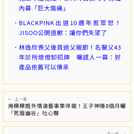
內幕「巨大傷痛」
BLACKPINK出道10週年惹眾怒！
JISOO公開道歉：讓你們失望了
林逸欣喪父後首過父親節！名醫父43
年診所熄燈卸招牌 曬感人一幕：好
產品依舊可以傳承
←
上一篇
捲粿粿婚外情演藝事業停擺！王子神隱8個月曬
「死蔭幽谷」吐心聲
下一篇
→