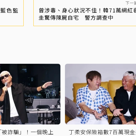
下一
藍色監
曾涉毒、身心狀況不佳！韓71萬網紅
圭驚傳陳屍自宅 警方調查中
「被詐騙」！一個晚上
丁柔安保險箱數7百萬現金