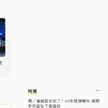
是
都
哈燒
獨／潘越雲全說了！40年感情曝光 揭開
李宗盛私下真面目