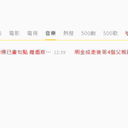
態
電影
電視
音樂
熱搜
500齣
500歌
小刀驚爆豪門婚變！與台玻千金12年婚姻傳已畫句點 離婚原因曝光
12:39