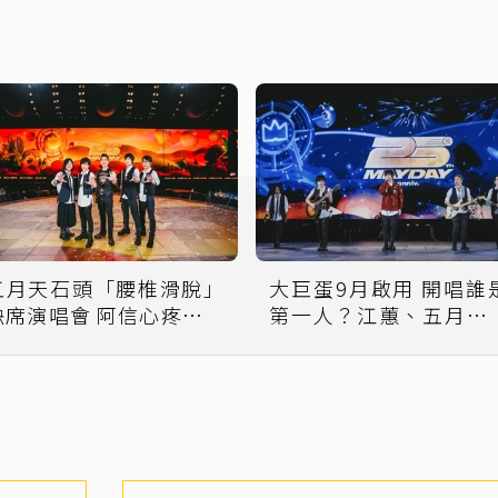
五月天石頭「腰椎滑脫」
大巨蛋9月啟用 開唱誰
缺席演唱會 阿信心疼曝近
第一人？江蕙、五月天
況！
回應了