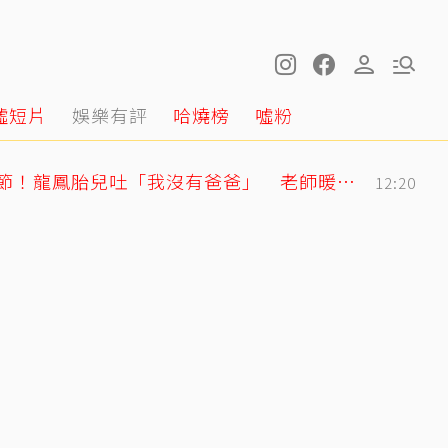
噓短片
娛樂有評
哈燒榜
噓粉
明金成走後第4個父親節！龍鳳胎兒吐「我沒有爸爸」 老師暖回一句話全網鼻酸
12:20