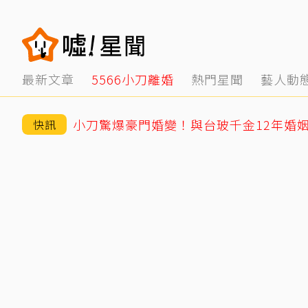
最新文章
5566小刀離婚
熱門星聞
藝人動
快訊