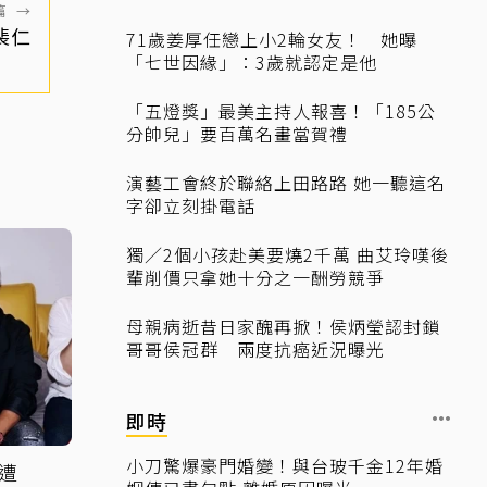
篇
→
裴仁
71歲姜厚任戀上小2輪女友！ 她曝
「七世因緣」：3歲就認定是他
「五燈獎」最美主持人報喜！「185公
分帥兒」要百萬名畫當賀禮
演藝工會終於聯絡上田路路 她一聽這名
字卻立刻掛電話
獨／2個小孩赴美要燒2千萬 曲艾玲嘆後
輩削價只拿她十分之一酬勞競爭
母親病逝昔日家醜再掀！侯炳瑩認封鎖
哥哥侯冠群 兩度抗癌近況曝光
即時
小刀驚爆豪門婚變！與台玻千金12年婚
遭