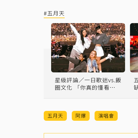
#五月天
星級評論／一日歌迷vs.飯
圈文化 「你真的懂看演唱
會嗎？」
五月天
阿爆
演唱會