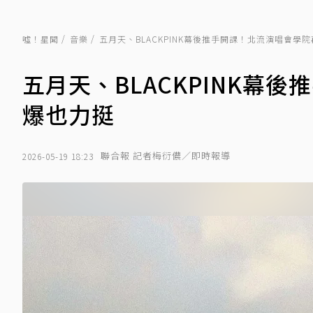
噓！星聞
音樂
五月天、BLACKPINK幕後推手開課！北流演唱會學
五月天、BLACKPINK幕
爆也力挺
聯合報 記者梅衍儂／即時報導
2026-05-19 18:23