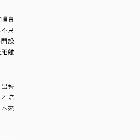
演唱會
年不只
手開設
近距離
演出藝
人才培
，本來