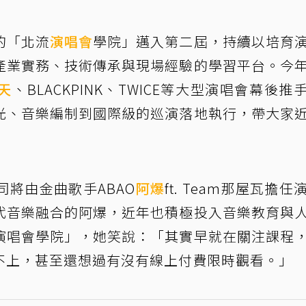
的「北流
演唱會
學院」邁入第二屆，持續以培育
產業實務、技術傳承與現場經驗的學習平台。今
天
、BLACKPINK、TWICE等大型演唱會幕後推
光、音樂編制到國際級的巡演落地執行，帶大家
將由金曲歌手ABAO
阿爆
ft. Team那屋瓦擔任
代音樂融合的阿爆，近年也積極投入音樂教育與
演唱會學院」，她笑說：「其實早就在關注課程
不上，甚至還想過有沒有線上付費限時觀看。」