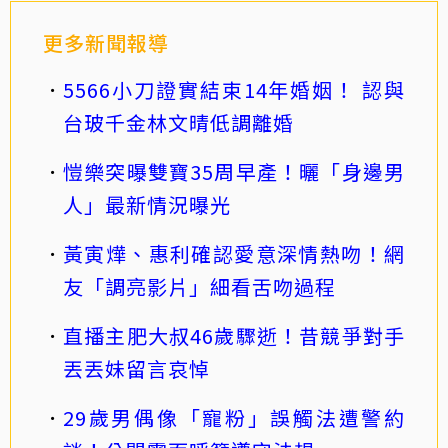
更多新聞報導
5566小刀證實結束14年婚姻！ 認與
台玻千金林文晴低調離婚
愷樂突曝雙寶35周早產！曬「身邊男
人」最新情況曝光
黃寅燁、惠利確認愛意深情熱吻！網
友「調亮影片」細看舌吻過程
直播主肥大叔46歲驟逝！昔競爭對手
丟丟妹留言哀悼
29歲男偶像「寵粉」誤觸法遭警約