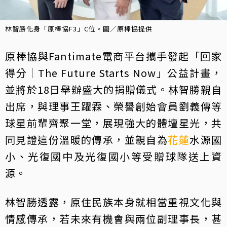
林智勝化身「原棒協F3」C位。圖／原棒協提供
原棒協與Fantimate電商平台攜手發起「回家
得分｜The Future Starts Now」公益計畫，
並將於18日舉辦盛大的捐贈儀式。林智勝親自
出席，與理事王躍霖、榮譽創始會員劉義傳等
球星前輩齊聚一堂，展現強大的體壇星光，共
同見證這份溫暖的傳承，並親自為
花蓮
水源國
小、光復國中及光復國小等受贈球隊送上資
源。
林智勝透露，原住民族本身就相當重視文化與
情感傳承，若未來有機會與兩位副理事長，甚