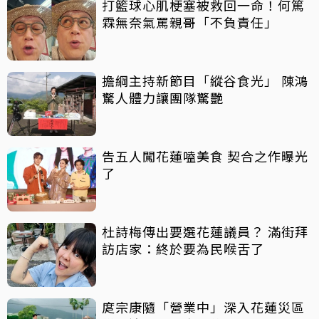
打籃球心肌梗塞被救回一命！何篤
霖無奈氣罵親哥「不負責任」
擔綱主持新節目「縱谷食光」 陳鴻
驚人體力讓團隊驚艷
告五人闖花蓮嗑美食 契合之作曝光
了
杜詩梅傳出要選花蓮議員？ 滿街拜
訪店家：終於要為民喉舌了
庹宗康隨「營業中」深入花蓮災區