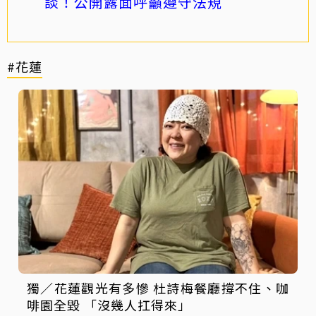
談！公開露面呼籲遵守法規
#花蓮
獨／花蓮觀光有多慘 杜詩梅餐廳撐不住、咖
啡園全毀 「沒幾人扛得來」