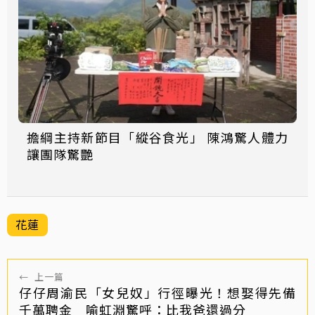
擔綱主持新節目「縱谷食光」 陳鴻驚人體力
讓團隊驚艷
花蓮
←
上一篇
仔仔周渝民「女兒奴」行徑曝光！想娶得先備
千萬聘金 喻虹淵驚呼：比我爸還過分