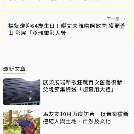
下一篇
→
楊紫瓊迎64歲生日！曬丈夫親吻照放閃 獲頒釜
山 影展「亞洲電影人獎」
最新文章
展榮展瑞新歌狂跳百次舊傷復發！
父親節集資送「超實用大禮」
馬友友10月再度訪台 以音樂重新
連結人與土地、自然及文化