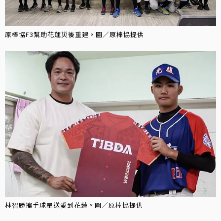
原棒協F3幫助花蓮災後重建。圖／原棒協提供
林智勝攜手球星送愛到花蓮。圖／原棒協提供