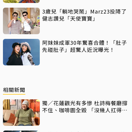
3歲兒「躺地哭鬧」Marz23投降了
健志讚兒「天使寶寶」
阿妹妹成軍30年驚喜合體！「肚子
先碰肚子」超驚人近況曝光！
相關新聞
獨／花蓮觀光有多慘 杜詩梅餐廳撐
不住、咖啡園全毀 「沒幾人扛得
來」