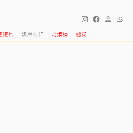
噓短片
娛樂有評
哈燒榜
噓粉