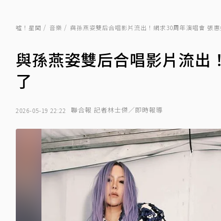
噓！星聞
音樂
與孫燕姿雙后合唱影片流出！網求30周年演唱會 張
與孫燕姿雙后合唱影片流出！
了
聯合報 記者林士傑／即時報導
2026-05-19 22:22