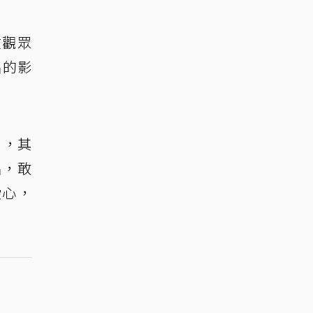
在觀眾
唱的影
」，其
唱，敢
愛心，