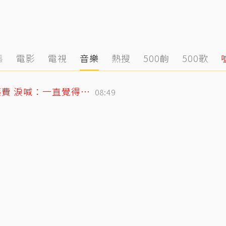
態
電影
電視
音樂
熱搜
500齣
500歌
26歲女偶像童年罹癌！父母賣飯捲籌醫藥費 淚喊：一直覺得都是我的錯
08:49