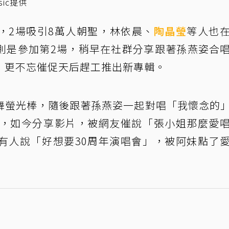
ic提供
，2場吸引8萬人朝聖，林依晨、
陶晶瑩
等人也
則是參加第2場，稍早在社群分享跟著孫燕姿合
，更不忘催促天后趕工推出新專輯。
舞螢光棒，隨後跟著孫燕姿一起對唱「我懷念的
唱，如今分享影片，被網友催說「張小姐那麼愛
有人說「好想要30周年演唱會」，被阿妹點了