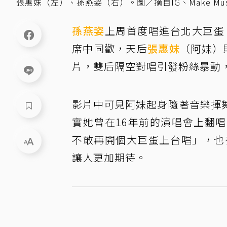
張惠妹（左）、孫燕姿（右）。圖／摘自IG、Make Mus
孫燕姿
上周首度唱進台北大巨蛋
席中同歡，天后
張惠妹
（阿妹）
片，雙后隔空對唱引發粉絲暴動
影片中可見阿妹起身隨著音樂揮
實她曾在16年前的演唱會上翻
不敢再開個大巨蛋上台唱」，也
讓人更加期待。