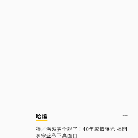
哈燒
獨／潘越雲全說了！40年感情曝光 揭開
李宗盛私下真面目