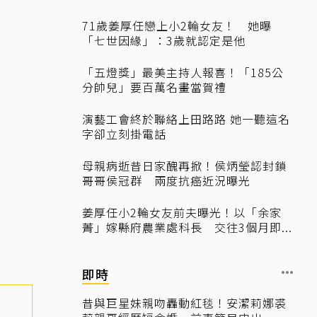
71歲姜厚任戀上小2輪女友！ 她曝
「七世因緣」：3歲就認定是他
「五燈獎」最美主持人報喜！「185公
分帥兒」要百萬名畫當賀禮
演藝工會終於聯絡上田路路 她一聽這名
字卻立刻掛電話
母親病逝昔日家醜再掀！侯炳瑩認封鎖
哥哥侯冠群 兩度抗癌近況曝光
姜厚任小2輪女友前夫曝光！以「余家
菁」嫁縣府農業處科長 交往3個月即...
即時
昔與巨星妹親吻轟動紅毯！安潔莉娜裘