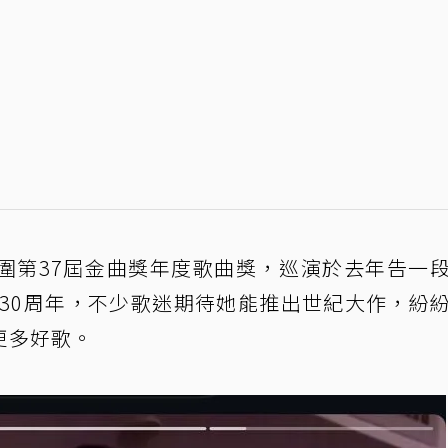
圍第37屆金曲獎年度歌曲獎，巡演於去年告一
道30周年，不少歌迷期待她能推出世紀大作，紛
更多好歌。