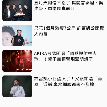
五月天阿信不忍了 揭開言承旭、吳
建豪、周渝民真面目
只花1個月激瘦7公斤 許富凱公開驚
人內幕
AKIRA台北開唱「幽默模仿林志
玲」！兒子無預警現聲萌爆了
許富凱小巨蛋哭了！父親節唱「南
風」淚崩 鼻水糊臉都來不及擦