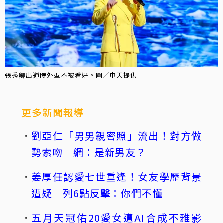
張秀卿出道時外型不被看好。圖／中天提供
更多新聞報導
劉亞仁「男男親密照」流出！對方做
勢索吻 網：是新男友？
姜厚任認愛七世重逢！女友學歷背景
遭疑 列6點反擊：你們不懂
五月天冠佑20愛女遭AI合成不雅影