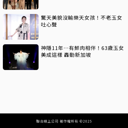
驚天美貌沒輸樂天女孩！不老玉女
吐心聲
神隱11年…有鮮肉相伴！63歲玉女
美成這樣 轟動新加坡
聯合線上公司 著作權所有 ©2025