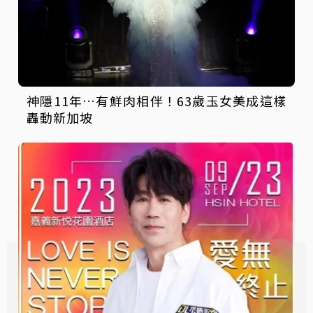
神隱11年…有鮮肉相伴！63歲玉女美成這樣
轟動新加坡