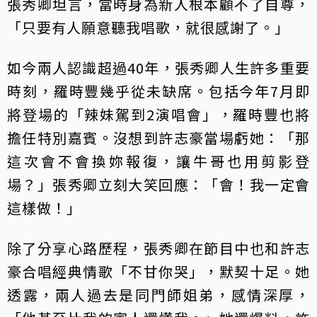
張秀卿坦言，當時身為新人根本顧不了自尊，
「只要有人願意聽我唱歌，就很感謝了。」
如今兩人認識超過40年，張秀卿人生許多重要
時刻，羅時豐幾乎從未缺席。包括今年7月即
將登場的「辣妹駕到2演唱會」，羅時豐也將
擔任特別嘉賓。沒想到許志豪當場虧她：「那
這次會不會換妳報復，讓牛哥也用剪影登
場？」張秀卿立刻大笑回應：「會！我一定會
這樣做！」
除了分享心路歷程，張秀卿在節目中也和許志
豪合唱經典情歌「不甘你哭」，默契十足。她
透露，兩人過去是同門師姐弟，感情深厚，