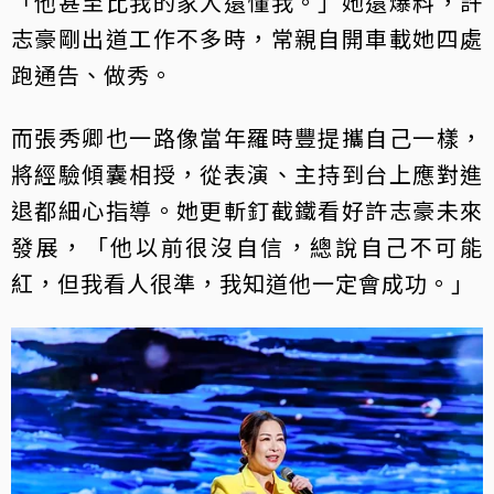
「他甚至比我的家人還懂我。」她還爆料，許
志豪剛出道工作不多時，常親自開車載她四處
跑通告、做秀。
而張秀卿也一路像當年羅時豐提攜自己一樣，
將經驗傾囊相授，從表演、主持到台上應對進
退都細心指導。她更斬釘截鐵看好許志豪未來
發展，「他以前很沒自信，總說自己不可能
紅，但我看人很準，我知道他一定會成功。」