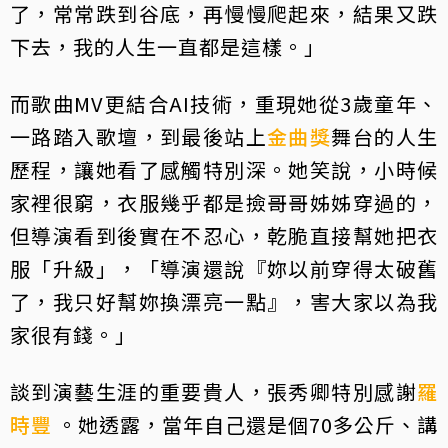
了，常常跌到谷底，再慢慢爬起來，結果又跌
下去，我的人生一直都是這樣。」
而歌曲MV更結合AI技術，重現她從3歲童年、
一路踏入歌壇，到最後站上
金曲獎
舞台的人生
歷程，讓她看了感觸特別深。她笑說，小時候
家裡很窮，衣服幾乎都是撿哥哥姊姊穿過的，
但導演看到後實在不忍心，乾脆直接幫她把衣
服「升級」，「導演還說『妳以前穿得太破舊
了，我只好幫妳換漂亮一點』，害大家以為我
家很有錢。」
談到演藝生涯的重要貴人，張秀卿特別感謝
羅
時豐
。她透露，當年自己還是個70多公斤、講