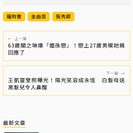
羅時豐
金曲獎
張秀卿
←
上一篇
63歲關之琳爆「嬤孫戀」！戀上27歲男模她親
回應了
下一篇
→
王凱靈堂照曝光！陽光笑容成永恆 白髮母送
黑髮兒令人鼻酸
最新文章