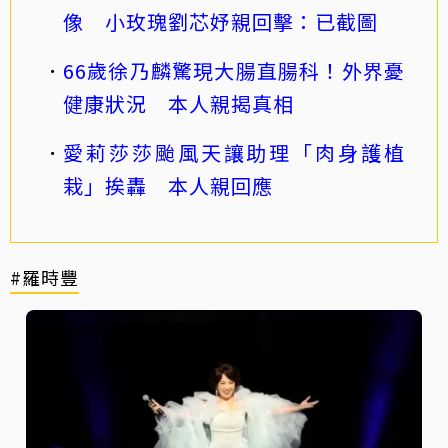
像 小玫瑰劉芯妤親回擊：已截圖
66歲徐乃麟驚現大腸直腸科！外界憂
健康狀況 本人親揭真相
愛莉莎莎颱風天讓助理「肉身護植
栽」挨轟 本人親回應
#羅時豐