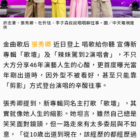
許志豪、張秀卿、杜忻恬、李子森說說唱唱聊往事。圖／中天電視提
供
金曲歌后
張秀卿
近日登上 唱歌給你聽 宣傳新
專輯「歌壇」及「辣妹駕到2演唱會」，不只
大方分享46年演藝人生的心酸，更首度曝光當
年剛出道時，因外型不被看好，甚至只能靠
「剪影」方式登台演唱的辛酸往事。
張秀卿提到，新專輯同名主打歌「歌壇」，其
實就像她人生的縮影。她坦言，雖然自己總是
笑笑面對鏡頭，但一路走來有太多委屈與不如
意，「從10歲出道到現在，該經歷的都經歷過